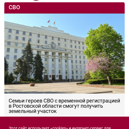
СВО
Семьи героев СВО с временной регистрацией
в Ростовской области смогут получить
земельный участок
30.07.2026 13:05
Новости рубрики
Этот сайт использует «cookies» и интернет-сервис для