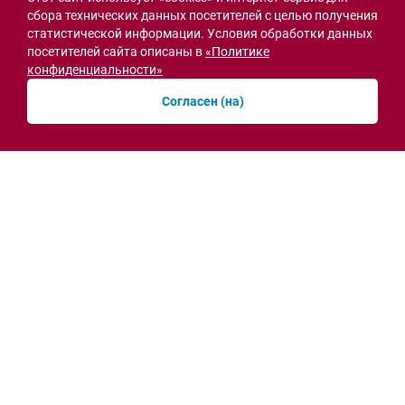
сбора технических данных посетителей с целью получения
статистической информации. Условия обработки данных
посетителей сайта описаны в
«Политике
Острая ситуация
конфиденциальности»
Согласен (на)
Мобильная приёмная МВД открылась в СЖМ
Ростова на месте ночного пожара
вчера, 10:41
Новости рубрики