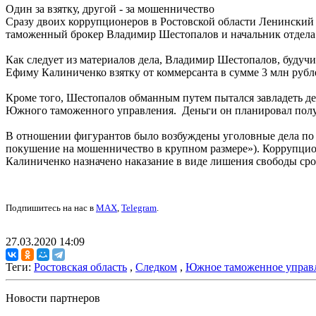
Один за взятку, другой - за мошенничество
Сразу двоих коррупционеров в Ростовской области Ленинский
таможенный брокер Владимир Шестопалов и начальник отдел
Как следует из материалов дела, Владимир Шестопалов, будуч
Ефиму Калиниченко взятку от коммерсанта в сумме 3 млн руб
Кроме того, Шестопалов обманным путем пытался завладеть де
Южного таможенного управления. Деньги он планировал получ
В отношении фигурантов было возбуждены уголовные дела по с
покушение на мошенничество в крупном размере»). Коррупцио
Калиниченко назначено наказание в виде лишения свободы срок
Подпишитесь на нас в
MAX
,
Telegram
.
27.03.2020 14:09
Теги:
Ростовская область
,
Следком
,
Южное таможенное управ
Новости партнеров