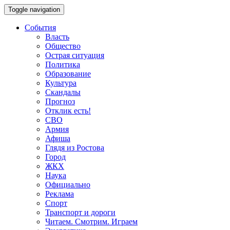
Toggle navigation
События
Власть
Общество
Острая ситуация
Политика
Образование
Культура
Скандалы
Прогноз
Отклик есть!
СВО
Армия
Афиша
Глядя из Ростова
Город
ЖКХ
Наука
Официально
Реклама
Спорт
Транспорт и дороги
Читаем. Смотрим. Играем