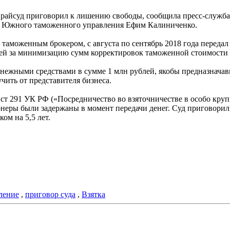
 райсуд приговорил к лишению свободы, сообщила пресс-служба
а Южного таможенного управления Ефим Калиниченко.
и таможенным брокером, с августа по сентябрь 2018 года пере
лей за минимизацию сумм корректировок таможенной стоимости 
нежными средствами в сумме 1 млн рублей, якобы предназначав
ить от представителя бизнеса.
т 291 УК РФ («Посредничество во взяточничестве в особо крупн
неры были задержаны в момент передачи денег. Суд приговори
ом на 5,5 лет.
ление
,
приговор суда
,
Взятка