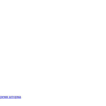
 время шторма