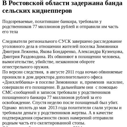
В Ростовской области задержана банда
сельских киднепперов
Подозреваемые, похитившие банкира, требовали у
родственников 77 миллионов рублей и отправили им часть
его тела
Следователи регионального СУСК завершено расследование
уголовного дела в отношении жителей поселка Зимовники
Дмитрия Лежнева, Якова Бондаренко, Александра Кузнецова,
Дмитрия Раздоводина. Их обвиняют в похищении человека,
вымогательстве, убийстве, незаконном обороте
огнестрельного оружия.
По версии следствия, в августе 2011 года ночью обвиняемые
проникли в дом директора дополнительного офиса
«Донхлеббанка» в поселке Зимовники и, применив насилие,
совершили его похищение. В дальнейшем они с помощью
СМС-сообщений и записок требовали у родственников
похищенного банкира 77 миллионов рублей за его
освобождение. Спустя неделю после похищеный был убит.
Однако вплоть до мая 2013 года похитители слали угрозы и
требовали деньги у родственников жертвы. А в качестве
подтверждения серьезности своих намерений отправили
родным часть его скелетированной стопы.