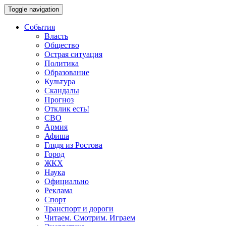
Toggle navigation
События
Власть
Общество
Острая ситуация
Политика
Образование
Культура
Скандалы
Прогноз
Отклик есть!
СВО
Армия
Афиша
Глядя из Ростова
Город
ЖКХ
Наука
Официально
Реклама
Спорт
Транспорт и дороги
Читаем. Смотрим. Играем