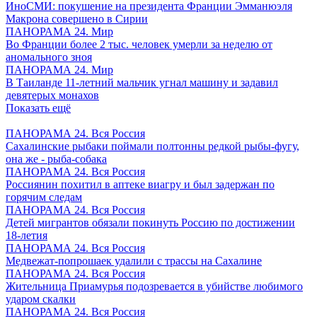
ИноСМИ: покушение на президента Франции Эмманюэля
Макрона совершено в Сирии
ПАНОРАМА 24. Мир
Во Франции более 2 тыс. человек умерли за неделю от
аномального зноя
ПАНОРАМА 24. Мир
В Таиланде 11-летний мальчик угнал машину и задавил
девятерых монахов
Показать ещё
ПАНОРАМА 24. Вся Россия
Сахалинские рыбаки поймали полтонны редкой рыбы-фугу,
она же - рыба-собака
ПАНОРАМА 24. Вся Россия
Россиянин похитил в аптеке виагру и был задержан по
горячим следам
ПАНОРАМА 24. Вся Россия
Детей мигрантов обязали покинуть Россию по достижении
18-летия
ПАНОРАМА 24. Вся Россия
Медвежат-попрошаек удалили с трассы на Сахалине
ПАНОРАМА 24. Вся Россия
Жительница Приамурья подозревается в убийстве любимого
ударом скалки
ПАНОРАМА 24. Вся Россия