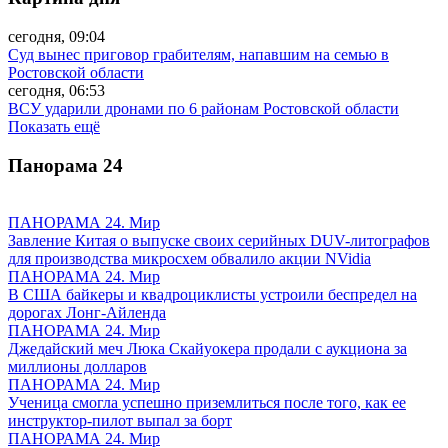
сегодня, 09:04
Суд вынес приговор грабителям, напавшим на семью в
Ростовской области
сегодня, 06:53
ВСУ ударили дронами по 6 районам Ростовской области
Показать ещё
Панорама
24
ПАНОРАМА 24. Мир
Завление Китая о выпуске своих серийных DUV-литографов
для производства микросхем обвалило акции NVidia
ПАНОРАМА 24. Мир
В США байкеры и квадроциклисты устроили беспредел на
дорогах Лонг-Айленда
ПАНОРАМА 24. Мир
Джедайский меч Люка Скайуокера продали с аукциона за
миллионы долларов
ПАНОРАМА 24. Мир
Ученица смогла успешно приземлиться после того, как ее
инструктор-пилот выпал за борт
ПАНОРАМА 24. Мир