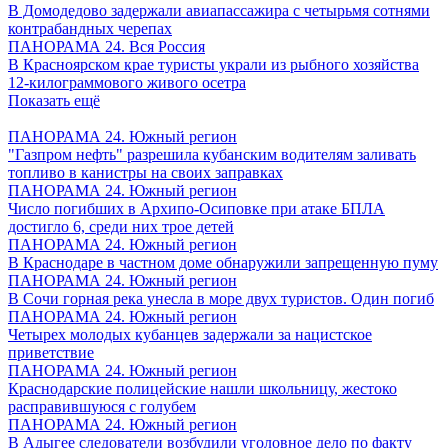
В Домодедово задержали авиапассажира с четырьмя сотнями
контрабандных черепах
ПАНОРАМА 24. Вся Россия
В Красноярском крае туристы украли из рыбного хозяйства
12-килограммового живого осетра
Показать ещё
ПАНОРАМА 24. Южный регион
"Газпром нефть" разрешила кубанским водителям заливать
топливо в канистры на своих заправках
ПАНОРАМА 24. Южный регион
Число погибших в Архипо-Осиповке при атаке БПЛА
достигло 6, среди них трое детей
ПАНОРАМА 24. Южный регион
В Краснодаре в частном доме обнаружили запрещенную пуму
ПАНОРАМА 24. Южный регион
В Сочи горная река унесла в море двух туристов. Один погиб
ПАНОРАМА 24. Южный регион
Четырех молодых кубанцев задержали за нацистское
приветствие
ПАНОРАМА 24. Южный регион
Краснодарские полицейские нашли школьницу, жестоко
расправившуюся с голубем
ПАНОРАМА 24. Южный регион
В Адыгее следователи возбудили уголовное дело по факту