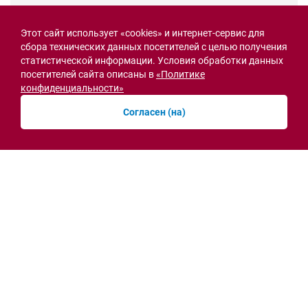
Семьи героев СВО с временной регистрацией
в Ростовской области смогут получить
Этот сайт использует «cookies» и интернет-сервис для
земельный участок
сбора технических данных посетителей с целью получения
статистической информации. Условия обработки данных
30.07.2026 13:05
посетителей сайта описаны в
«Политике
Новости рубрики
конфиденциальности»
Согласен (на)
Острая ситуация