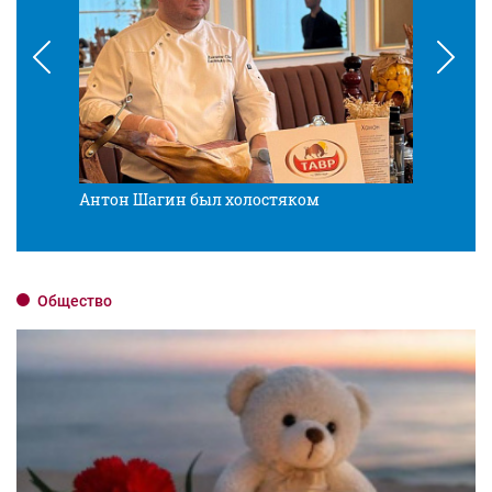
Антон Шагин был холостяком
Разв
Общество