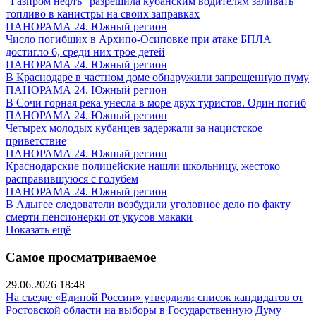
"Газпром нефть" разрешила кубанским водителям заливать
топливо в канистры на своих заправках
ПАНОРАМА 24. Южный регион
Число погибших в Архипо-Осиповке при атаке БПЛА
достигло 6, среди них трое детей
ПАНОРАМА 24. Южный регион
В Краснодаре в частном доме обнаружили запрещенную пуму
ПАНОРАМА 24. Южный регион
В Сочи горная река унесла в море двух туристов. Один погиб
ПАНОРАМА 24. Южный регион
Четырех молодых кубанцев задержали за нацистское
приветствие
ПАНОРАМА 24. Южный регион
Краснодарские полицейские нашли школьницу, жестоко
расправившуюся с голубем
ПАНОРАМА 24. Южный регион
В Адыгее следователи возбудили уголовное дело по факту
смерти пенсионерки от укусов макаки
Показать ещё
Самое просматриваемое
29.06.2026 18:48
На съезде «Единой России» утвердили список кандидатов от
Ростовской области на выборы в Государственную Думу