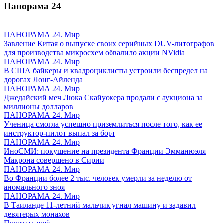
Панорама
24
ПАНОРАМА 24. Мир
Завление Китая о выпуске своих серийных DUV-литографов
для производства микросхем обвалило акции NVidia
ПАНОРАМА 24. Мир
В США байкеры и квадроциклисты устроили беспредел на
дорогах Лонг-Айленда
ПАНОРАМА 24. Мир
Джедайский меч Люка Скайуокера продали с аукциона за
миллионы долларов
ПАНОРАМА 24. Мир
Ученица смогла успешно приземлиться после того, как ее
инструктор-пилот выпал за борт
ПАНОРАМА 24. Мир
ИноСМИ: покушение на президента Франции Эмманюэля
Макрона совершено в Сирии
ПАНОРАМА 24. Мир
Во Франции более 2 тыс. человек умерли за неделю от
аномального зноя
ПАНОРАМА 24. Мир
В Таиланде 11-летний мальчик угнал машину и задавил
девятерых монахов
Показать ещё