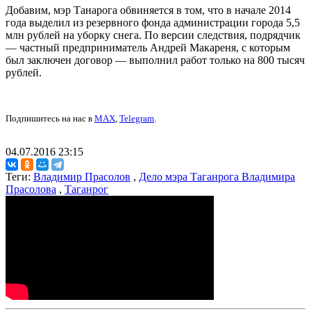
Добавим, мэр Танарога обвиняется в том, что в начале 2014
года выделил из резервного фонда администрации города 5,5
млн рублей на уборку снега. По версии следствия, подрядчик
— частный предприниматель Андрей Макареня, с которым
был заключен договор — выполнил работ только на 800 тысяч
рублей.
Подпишитесь на нас в
MAX
,
Telegram
.
04.07.2016 23:15
Теги:
Владимир Прасолов
,
Дело мэра Таганрога Владимира
Прасолова
,
Таганрог