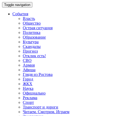
Toggle navigation
События
Власть
Общество
Острая ситуация
Политика
Образование
Культура
Скандалы
Прогноз
Отклик есть!
СВО
Армия
Афиша
Глядя из Ростова
Город
ЖКХ
Наука
Официально
Реклама
Спорт
Транспорт и дороги
Читаем. Смотрим. Играем