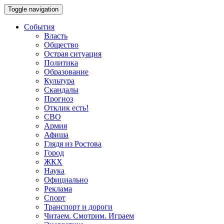
Toggle navigation
События
Власть
Общество
Острая ситуация
Политика
Образование
Культура
Скандалы
Прогноз
Отклик есть!
СВО
Армия
Афиша
Глядя из Ростова
Город
ЖКХ
Наука
Официально
Реклама
Спорт
Транспорт и дороги
Читаем. Смотрим. Играем