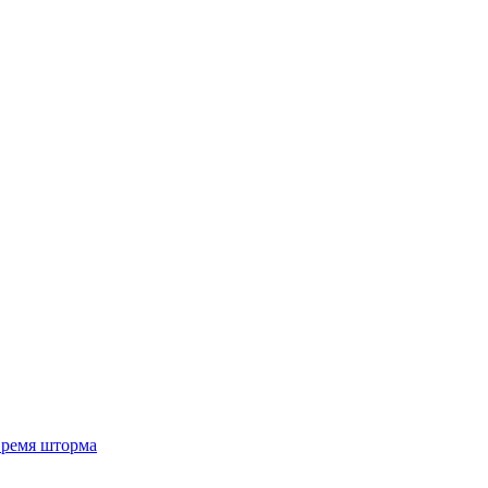
 время шторма