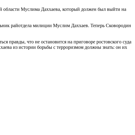
 области Муслима Даххаева, который должен был выйти на
чальник райотдела милиции Муслим Даххаев. Теперь Сковородин
ться правды, что не остановится на приговоре ростовского суда
ххаева из истории борьбы с терроризмом должны знать: он их