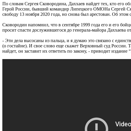
По словам Сергея Сковородина, Даххаев найдет тех, кто его обл
Герой России, бывший командир Липецкого ОМОНа Сергей Ско
свободу 13 ноября 2020 года, но снова был арестован. Об этом
Сковородин напомнил, что в сентябре 1999 года его и его бой
просит спасти дослужившегося до генерала-майора Даххаева о
- Эти дела высосаны из пальца, и я думаю это связано с единст
(о гостайне). И свое слово еще скажет Верховный суд России.
найдет, он заставит их ответить по закону, - приводит издание