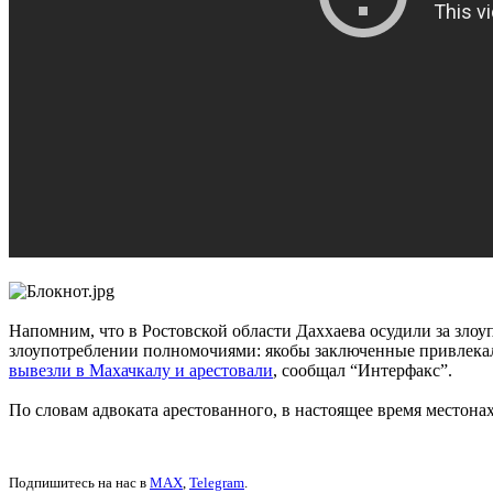
Напомним, что в Ростовской области Даххаева осудили за зло
злоупотреблении полномочиями: якобы заключенные привлекали
вывезли в Махачкалу и арестовали
, сообщал “Интерфакс”.
По словам адвоката арестованного, в настоящее время местона
Подпишитесь на нас в
MAX
,
Telegram
.