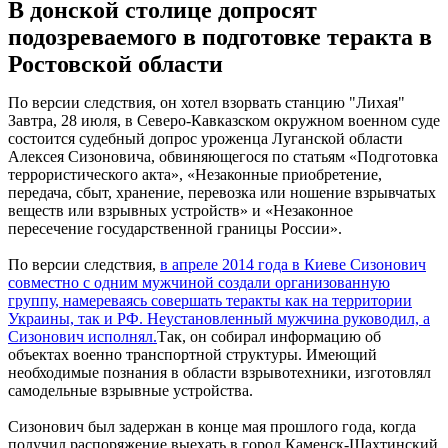
В донской столице допросят
подозреваемого в подготовке теракта в
Ростовской области
По версии следствия, он хотел взорвать станцию "Лихая"
Завтра, 28 июля, в Северо-Кавказском окружном военном суде
состоится судебный допрос уроженца Луганской области
Алексея Сизоновича, обвиняющегося по статьям «Подготовка
террористического акта», «Незаконные приобретение,
передача, сбыт, хранение, перевозка или ношение взрывчатых
веществ или взрывных устройств» и «Незаконное
пересечение государственной границы России».
По версии следствия,
в апреле 2014 года в Киеве Сизонович
совместно с одним мужчиной создали организованную
группу, намереваясь совершать теракты как на территории
Украины, так и РФ. Неустановленный мужчина руководил, а
Сизонович исполнял.
Так, он собирал информацию об
объектах военно транспортной структуры. Имеющий
необходимые познания в области взрывотехники, изготовлял
самодельные взрывные устройства.
Сизонович был задержан в конце мая прошлого года, когда
получил распоряжение выехать в город Каменск-Шахтинский