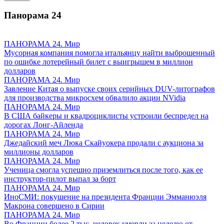
Панорама
24
ПАНОРАМА 24. Мир
Мусорная компания помогла итальянцу найти выброшенный
по ошибке лотерейный билет с выигрышем в миллион
долларов
ПАНОРАМА 24. Мир
Завление Китая о выпуске своих серийных DUV-литографов
для производства микросхем обвалило акции NVidia
ПАНОРАМА 24. Мир
В США байкеры и квадроциклисты устроили беспредел на
дорогах Лонг-Айленда
ПАНОРАМА 24. Мир
Джедайский меч Люка Скайуокера продали с аукциона за
миллионы долларов
ПАНОРАМА 24. Мир
Ученица смогла успешно приземлиться после того, как ее
инструктор-пилот выпал за борт
ПАНОРАМА 24. Мир
ИноСМИ: покушение на президента Франции Эмманюэля
Макрона совершено в Сирии
ПАНОРАМА 24. Мир
Во Франции более 2 тыс. человек умерли за неделю от