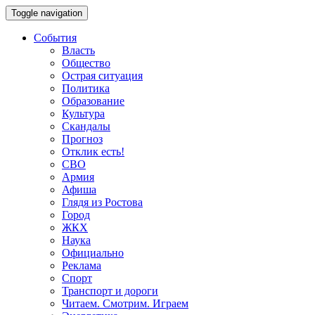
Toggle navigation
События
Власть
Общество
Острая ситуация
Политика
Образование
Культура
Скандалы
Прогноз
Отклик есть!
СВО
Армия
Афиша
Глядя из Ростова
Город
ЖКХ
Наука
Официально
Реклама
Спорт
Транспорт и дороги
Читаем. Смотрим. Играем