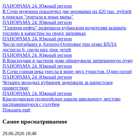
ПАНОРАМА 24. Южный регион
В Сочи мужчина покалечил две иномарки на 420 тыс. рублей
в поисках "портала в иные миры"
ПАНОРАМА 24. Южный регион
"Газпром нефть" разрешила кубанским водителям заливать
топливо в канистры на своих заправках
ПАНОРАМА 24. Южный регион
Число погибших в Архипо-Осиповке при атаке БПЛА
достигло 6, среди них трое детей
ПАНОРАМА 24. Южный регион
В Краснодаре в частном доме обнаружили запрещенную пуму
ПАНОРАМА 24. Южный регион
В Сочи горная река унесла в море двух туристов. Один погиб
ПАНОРАМА 24. Южный регион
Четырех молодых кубанцев задержали за нацистское
приветствие
ПАНОРАМА 24. Южный регион
Краснодарские полицейские нашли школьницу, жестоко
расправившуюся с голубем
Показать ещё
Самое просматриваемое
29.06.2026 18:48