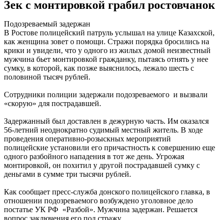
Зек с монтировкой грабил ростовчанок
Подозреваемый задержан
В Ростове полицейский патруль услышал на улице Казахской,
как женщина зовет о помощи. Стражи порядка бросились на
крики и увидели, что у одного из жилых домой неизвестный
мужчина бьет монтировкой гражданку, пытаясь отнять у нее
сумку, в которой, как позже выяснилось, лежало шесть с
половиной тысяч рублей.
Сотрудники полиции задержали подозреваемого и вызвали
«скорую» для пострадавшей.
Задержанный был доставлен в дежурную часть. Им оказался
56-летний неоднократно судимый местный житель. В ходе
проведения оперативно-розыскных мероприятий
полицейские установили его причастность к совершению еще
одного разбойного нападения в тот же день. Угрожая
монтировкой, он похитил у другой пострадавшей сумку с
деньгами в сумме три тысячи рублей.
Как сообщает пресс-служба донского полицейского главка, в
отношении подозреваемого возбуждено уголовное дело
постатье УК РФ «Разбой». Мужчина задержан. Решается
вопрос заключения его под стражу.