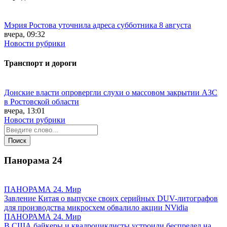
Мэрия Ростова уточнила адреса субботника 8 августа
вчера, 09:32
Новости рубрики
Транспорт и дороги
Донские власти опровергли слухи о массовом закрытии АЗС
в Ростовской области
вчера, 13:01
Новости рубрики
Панорама
24
ПАНОРАМА 24. Мир
Завление Китая о выпуске своих серийных DUV-литографов
для производства микросхем обвалило акции NVidia
ПАНОРАМА 24. Мир
В США байкеры и квадроциклисты устроили беспредел на