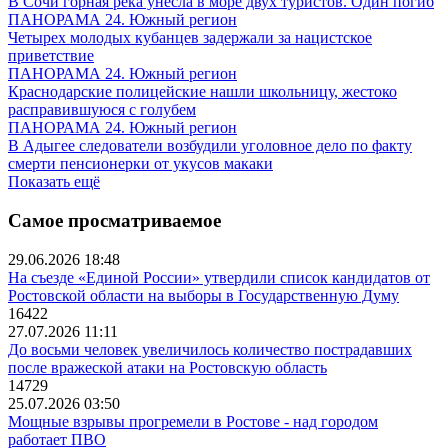
В Сочи горная река унесла в море двух туристов. Один погиб
ПАНОРАМА 24. Южный регион
Четырех молодых кубанцев задержали за нацистское
приветствие
ПАНОРАМА 24. Южный регион
Краснодарские полицейские нашли школьницу, жестоко
расправившуюся с голубем
ПАНОРАМА 24. Южный регион
В Адыгее следователи возбудили уголовное дело по факту
смерти пенсионерки от укусов макаки
Показать ещё
Самое просматриваемое
29.06.2026 18:48
На съезде «Единой России» утвердили список кандидатов от
Ростовской области на выборы в Государственную Думу
16422
27.07.2026 11:11
До восьми человек увеличилось количество пострадавших
после вражеской атаки на Ростовскую область
14729
25.07.2026 03:50
Мощные взрывы прогремели в Ростове - над городом
работает ПВО