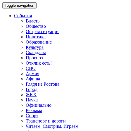
Toggle navigation
События
Власть
Общество
Острая ситуация
Политика
Образование
Культура
Скандалы
Прогноз
Отклик есть!
СВО
Армия
Афиша
Глядя из Ростова
Город
ЖКХ
Наука
Официально
Реклама
Спорт
Транспорт и дороги
Читаем. Смотрим. Играем