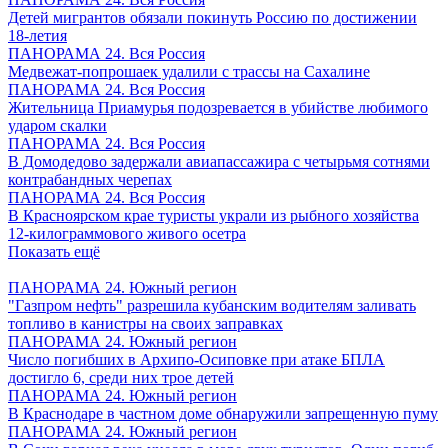
Детей мигрантов обязали покинуть Россию по достижении
18-летия
ПАНОРАМА 24. Вся Россия
Медвежат-попрошаек удалили с трассы на Сахалине
ПАНОРАМА 24. Вся Россия
Жительница Приамурья подозревается в убийстве любимого
ударом скалки
ПАНОРАМА 24. Вся Россия
В Домодедово задержали авиапассажира с четырьмя сотнями
контрабандных черепах
ПАНОРАМА 24. Вся Россия
В Красноярском крае туристы украли из рыбного хозяйства
12-килограммового живого осетра
Показать ещё
ПАНОРАМА 24. Южный регион
"Газпром нефть" разрешила кубанским водителям заливать
топливо в канистры на своих заправках
ПАНОРАМА 24. Южный регион
Число погибших в Архипо-Осиповке при атаке БПЛА
достигло 6, среди них трое детей
ПАНОРАМА 24. Южный регион
В Краснодаре в частном доме обнаружили запрещенную пуму
ПАНОРАМА 24. Южный регион