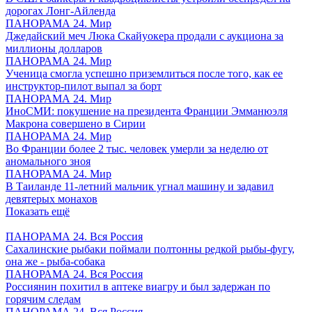
дорогах Лонг-Айленда
ПАНОРАМА 24. Мир
Джедайский меч Люка Скайуокера продали с аукциона за
миллионы долларов
ПАНОРАМА 24. Мир
Ученица смогла успешно приземлиться после того, как ее
инструктор-пилот выпал за борт
ПАНОРАМА 24. Мир
ИноСМИ: покушение на президента Франции Эмманюэля
Макрона совершено в Сирии
ПАНОРАМА 24. Мир
Во Франции более 2 тыс. человек умерли за неделю от
аномального зноя
ПАНОРАМА 24. Мир
В Таиланде 11-летний мальчик угнал машину и задавил
девятерых монахов
Показать ещё
ПАНОРАМА 24. Вся Россия
Сахалинские рыбаки поймали полтонны редкой рыбы-фугу,
она же - рыба-собака
ПАНОРАМА 24. Вся Россия
Россиянин похитил в аптеке виагру и был задержан по
горячим следам
ПАНОРАМА 24. Вся Россия