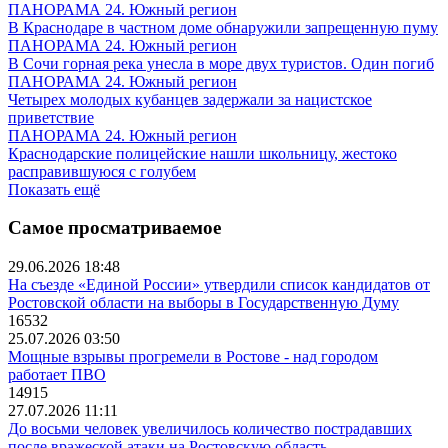
ПАНОРАМА 24. Южный регион
В Краснодаре в частном доме обнаружили запрещенную пуму
ПАНОРАМА 24. Южный регион
В Сочи горная река унесла в море двух туристов. Один погиб
ПАНОРАМА 24. Южный регион
Четырех молодых кубанцев задержали за нацистское
приветствие
ПАНОРАМА 24. Южный регион
Краснодарские полицейские нашли школьницу, жестоко
расправившуюся с голубем
Показать ещё
Самое просматриваемое
29.06.2026 18:48
На съезде «Единой России» утвердили список кандидатов от
Ростовской области на выборы в Государственную Думу
16532
25.07.2026 03:50
Мощные взрывы прогремели в Ростове - над городом
работает ПВО
14915
27.07.2026 11:11
До восьми человек увеличилось количество пострадавших
после вражеской атаки на Ростовскую область