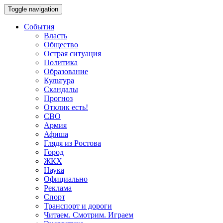
Toggle navigation
События
Власть
Общество
Острая ситуация
Политика
Образование
Культура
Скандалы
Прогноз
Отклик есть!
СВО
Армия
Афиша
Глядя из Ростова
Город
ЖКХ
Наука
Официально
Реклама
Спорт
Транспорт и дороги
Читаем. Смотрим. Играем