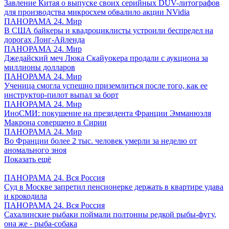
Завление Китая о выпуске своих серийных DUV-литографов
для производства микросхем обвалило акции NVidia
ПАНОРАМА 24. Мир
В США байкеры и квадроциклисты устроили беспредел на
дорогах Лонг-Айленда
ПАНОРАМА 24. Мир
Джедайский меч Люка Скайуокера продали с аукциона за
миллионы долларов
ПАНОРАМА 24. Мир
Ученица смогла успешно приземлиться после того, как ее
инструктор-пилот выпал за борт
ПАНОРАМА 24. Мир
ИноСМИ: покушение на президента Франции Эмманюэля
Макрона совершено в Сирии
ПАНОРАМА 24. Мир
Во Франции более 2 тыс. человек умерли за неделю от
аномального зноя
Показать ещё
ПАНОРАМА 24. Вся Россия
Суд в Москве запретил пенсионерке держать в квартире удава
и крокодила
ПАНОРАМА 24. Вся Россия
Сахалинские рыбаки поймали полтонны редкой рыбы-фугу,
она же - рыба-собака