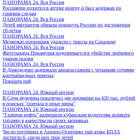
ПАНОРАМА 24. Вся Россия
Россиянин похитил в аптеке виагру и был задержан по
горячим следам
ПАНОРАМА 24. Вся Россия
Детей мигрантов обязали покинуть Россию по достижении
18-летия
ПАНОРАМА 24. Вся Россия
Медвежат-попрошаек удалили с трассы на Сахалине
ПАНОРАМА 24. Вся Россия
Жительница Приамурья подозревается в убийстве любимого
ударом скалки
ПАНОРАМА 24. Вся Россия
В Домодедово задержали авиапассажира с четырьмя сотнями
контрабандных черепах
Показать ещё
ПАНОРАМА 24. Южный регион
В Сочи мужчина покалечил две иномарки на 420 тыс. рублей
в поисках "портала в иные миры"
ПАНОРАМА 24. Южный регион
"Газпром нефть" разрешила кубанским водителям заливать
топливо в канистры на своих заправках
ПАНОРАМА 24. Южный регион
Число погибших в Архипо-Осиповке при атаке БПЛА
достигло 6, среди них трое детей