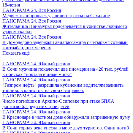
18-летия
ПАНОРАМА 24. Вся Россия
Медвежат-попрошаек удалили с трассы на Сахалине
ПАНОРАМА 24. Вся Россия
Жительница Приамурья подозревается в убийстве любимого
ударом скалки
ПАНОРАМА 24. Вся Россия
В Домодедово задержали авиапассажира с четырьмя сотнями
контрабандных черепах
Показать ещё
ПАНОРАМА 24. Южный регион
В Сочи мужчина покалечил две иномарки на 420 тыс. рублей
в поисках "портала в иные миры"
ПАНОРАМА 24. Южный регион
"Газпром нефть" разрешила кубанским водителям заливать
топливо в канистры на своих заправках
ПАНОРАМА 24. Южный регион
Число погибших в Архипо-Осиповке при атаке БПЛА
достигло 6, среди них трое детей
ПАНОРАМА 24. Южный регион
В Краснодаре в частном доме обнаружили запрещенную пуму
ПАНОРАМА 24. Южный регион
В Сочи горная река унесла в море двух туристов. Один погиб