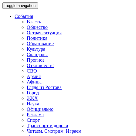
Toggle navigation
События
Власть
Общество
Острая ситуация
Политика
Образование
Культура
Скандалы
Прогноз
Отклик есть!
СВО
Армия
Афиша
Глядя из Ростова
Город
ЖКХ
Наука
Официально
Реклама
Спорт
Транспорт и дороги
Читаем. Смотрим. Играем