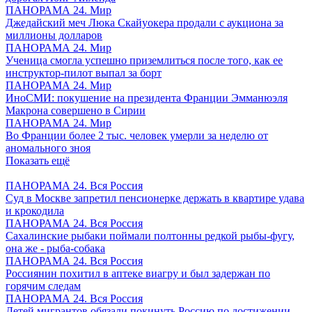
ПАНОРАМА 24. Мир
Джедайский меч Люка Скайуокера продали с аукциона за
миллионы долларов
ПАНОРАМА 24. Мир
Ученица смогла успешно приземлиться после того, как ее
инструктор-пилот выпал за борт
ПАНОРАМА 24. Мир
ИноСМИ: покушение на президента Франции Эмманюэля
Макрона совершено в Сирии
ПАНОРАМА 24. Мир
Во Франции более 2 тыс. человек умерли за неделю от
аномального зноя
Показать ещё
ПАНОРАМА 24. Вся Россия
Суд в Москве запретил пенсионерке держать в квартире удава
и крокодила
ПАНОРАМА 24. Вся Россия
Сахалинские рыбаки поймали полтонны редкой рыбы-фугу,
она же - рыба-собака
ПАНОРАМА 24. Вся Россия
Россиянин похитил в аптеке виагру и был задержан по
горячим следам
ПАНОРАМА 24. Вся Россия
Детей мигрантов обязали покинуть Россию по достижении