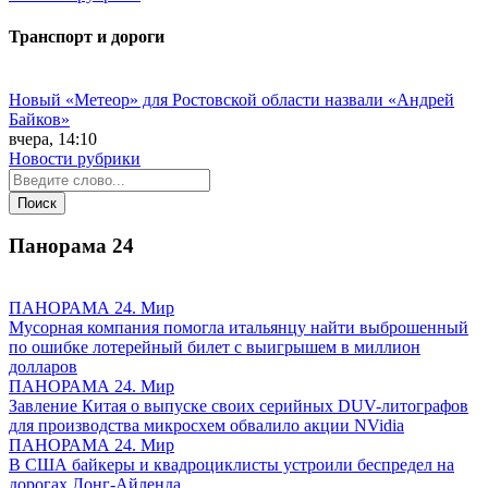
Транспорт и дороги
Новый «Метеор» для Ростовской области назвали «Андрей
Байков»
вчера, 14:10
Новости рубрики
Панорама
24
ПАНОРАМА 24. Мир
Мусорная компания помогла итальянцу найти выброшенный
по ошибке лотерейный билет с выигрышем в миллион
долларов
ПАНОРАМА 24. Мир
Завление Китая о выпуске своих серийных DUV-литографов
для производства микросхем обвалило акции NVidia
ПАНОРАМА 24. Мир
В США байкеры и квадроциклисты устроили беспредел на
дорогах Лонг-Айленда