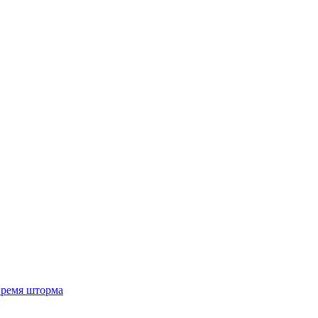
 время шторма