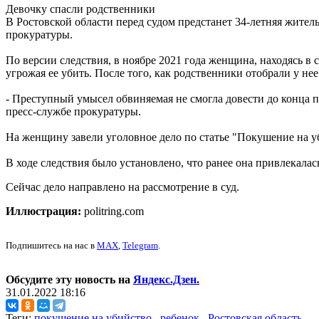
Девочку спасли родственники
В Ростовской области перед судом предстанет 34-летняя жител
прокуратуры.
По версии следствия, в ноябре 2021 года женщина, находясь в 
угрожая ее убить. После того, как родственники отобрали у нее
- Преступный умысел обвиняемая не смогла довести до конца п
пресс-службе прокуратуры.
На женщину завели уголовное дело по статье "Покушение на уб
В ходе следствия было установлено, что ранее она привлекалас
Сейчас дело направлено на рассмотрение в суд.
Иллюстрация:
politring.com
Подпишитесь на нас в
MAX
,
Telegram
.
Обсудите эту новость на
Яндекс.Дзен.
31.01.2022 18:16
Теги:
покушение на убийство
,
ребенок
,
Ростовская область