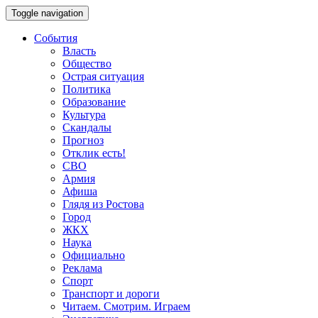
Toggle navigation
События
Власть
Общество
Острая ситуация
Политика
Образование
Культура
Скандалы
Прогноз
Отклик есть!
СВО
Армия
Афиша
Глядя из Ростова
Город
ЖКХ
Наука
Официально
Реклама
Спорт
Транспорт и дороги
Читаем. Смотрим. Играем