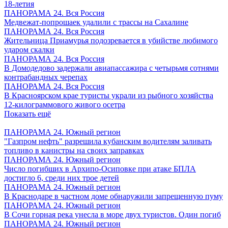
18-летия
ПАНОРАМА 24. Вся Россия
Медвежат-попрошаек удалили с трассы на Сахалине
ПАНОРАМА 24. Вся Россия
Жительница Приамурья подозревается в убийстве любимого
ударом скалки
ПАНОРАМА 24. Вся Россия
В Домодедово задержали авиапассажира с четырьмя сотнями
контрабандных черепах
ПАНОРАМА 24. Вся Россия
В Красноярском крае туристы украли из рыбного хозяйства
12-килограммового живого осетра
Показать ещё
ПАНОРАМА 24. Южный регион
"Газпром нефть" разрешила кубанским водителям заливать
топливо в канистры на своих заправках
ПАНОРАМА 24. Южный регион
Число погибших в Архипо-Осиповке при атаке БПЛА
достигло 6, среди них трое детей
ПАНОРАМА 24. Южный регион
В Краснодаре в частном доме обнаружили запрещенную пуму
ПАНОРАМА 24. Южный регион
В Сочи горная река унесла в море двух туристов. Один погиб
ПАНОРАМА 24. Южный регион