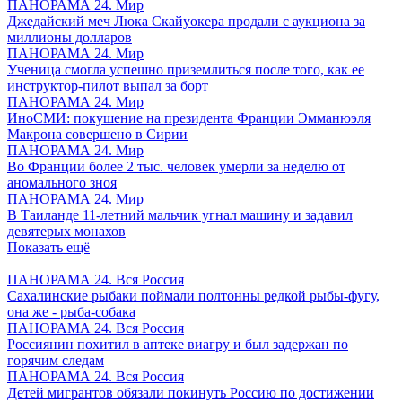
ПАНОРАМА 24. Мир
Джедайский меч Люка Скайуокера продали с аукциона за
миллионы долларов
ПАНОРАМА 24. Мир
Ученица смогла успешно приземлиться после того, как ее
инструктор-пилот выпал за борт
ПАНОРАМА 24. Мир
ИноСМИ: покушение на президента Франции Эмманюэля
Макрона совершено в Сирии
ПАНОРАМА 24. Мир
Во Франции более 2 тыс. человек умерли за неделю от
аномального зноя
ПАНОРАМА 24. Мир
В Таиланде 11-летний мальчик угнал машину и задавил
девятерых монахов
Показать ещё
ПАНОРАМА 24. Вся Россия
Сахалинские рыбаки поймали полтонны редкой рыбы-фугу,
она же - рыба-собака
ПАНОРАМА 24. Вся Россия
Россиянин похитил в аптеке виагру и был задержан по
горячим следам
ПАНОРАМА 24. Вся Россия
Детей мигрантов обязали покинуть Россию по достижении