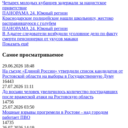
Четырех молодых кубанцев задержали за нацистское
приветствие
ПАНОРАМА 24. Южный регион
Краснодарские полицейские нашли школьницу, жестоко
расправившуюся с голубем
ПАНОРАМА 24. Южный регион
В Адыгее следователи возбудили уголовное дело по факту
смерти пенсионерки от укусов макаки
Показать ещё
Самое просматриваемое
29.06.2026 18:48
На съезде «Единой России» утвердили список кандидатов от
Ростовской области на выборы в Государственную Думу
16443
27.07.2026 11:11
До восьми человек увеличилось количество пострадавших
после вражеской атаки на Ростовскую область
14756
25.07.2026 03:50
Мощные взрывы прогремели в Ростове - над городом
работает ПВО
14735
26.07.2026 14:19