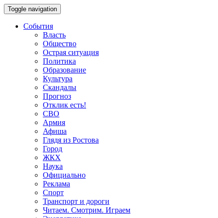
Toggle navigation
События
Власть
Общество
Острая ситуация
Политика
Образование
Культура
Скандалы
Прогноз
Отклик есть!
СВО
Армия
Афиша
Глядя из Ростова
Город
ЖКХ
Наука
Официально
Реклама
Спорт
Транспорт и дороги
Читаем. Смотрим. Играем