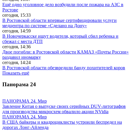
Ещё одно уголовное дело возбудили после пожара на АЗС в
Ростове
сегодня, 15:33
В Ростовской области впервые сертифицировали услуги
медцентра по системе «Сделано на Дону»
сегодня, 14:59
В Новочеркасске ищут водителя, который сбил ребенка и
сбежал с места ДТП
сегодня, 14:36
Двое погибли: в Ростовской области КАМАЗ «Почты России»
раздавил иномарку
сегодня, 14:24
В Ростовской области обезвредили банду похитителей коров
Показать ещё
Панорама
24
ПАНОРАМА 24. Мир
Завление Китая о выпуске своих серийных DUV-литографов
для производства микросхем обвалило акции NVidia
ПАНОРАМА 24. Мир
В США байкеры и квадроциклисты устроили беспредел на
дорогах Лонг-Айленда