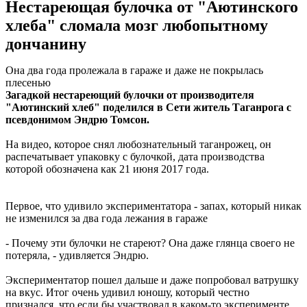
Нестареющая булочка от "Аютинского
хлеба" сломала мозг любопытному
дончанину
Она два года пролежала в гараже и даже не покрылась
плесенью
Загадкой нестареющий булочки от производителя
"Аютинский хлеб" поделился в Сети житель Таганрога с
псевдонимом Эндрю Томсон.
На видео, которое снял любознательный таганрожец, он
распечатывает упаковку с булочкой, дата производства
которой обозначена как 21 июня 2017 года.
Первое, что удивило экспериментатора - запах, который никак
не изменился за два года лежания в гараже
- Почему эти булочки не стареют? Она даже глянца своего не
потеряла, - удивляется Эндрю.
Экспериментатор пошел дальше и даже попробовал ватрушку
на вкус. Итог очень удивил юношу, который честно
признался, что если бы участвовал в каком-то эксперименте,