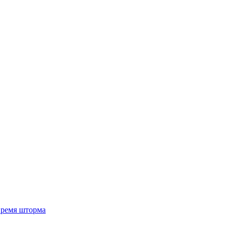
 время шторма