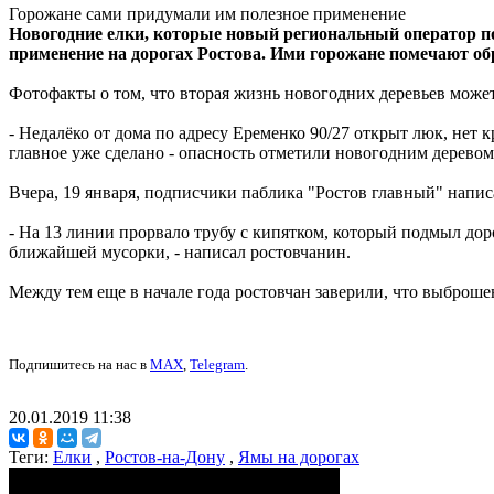
Горожане сами придумали им полезное применение
Новогодние елки, которые новый региональный оператор 
применение на дорогах Ростова. Ими горожане помечают о
Фотофакты о том, что вторая жизнь новогодних деревьев может
- Недалёко от дома по адресу Еременко 90/27 открыт люк, нет 
главное уже сделано - опасность отметили новогодним деревом
Вчера, 19 января, подписчики паблика "Ростов главный" напис
- На 13 линии прорвало трубу с кипятком, который подмыл дор
ближайшей мусорки, - написал ростовчанин.
Между тем еще в начале года ростовчан заверили, что выброш
Подпишитесь на нас в
MAX
,
Telegram
.
20.01.2019 11:38
Теги:
Елки
,
Ростов-на-Дону
,
Ямы на дорогах