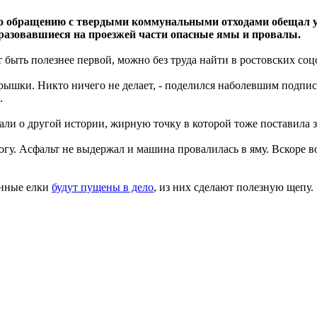
по обращению с твердыми коммунальными отходами обещал у
бразовавшиеся на проезжей части опасные ямы и провалы.
 быть полезнее первой, можно без труда найти в ростовских соц
крышки. Никто ничего не делает, - поделился наболевшим подписч
.
али о другой истории, жирную точку в которой тоже поставила з
огу. Асфальт не выдержал и машина провалилась в яму. Вскоре в
енные елки
будут пущены в дело
, из них сделают полезную щепу.