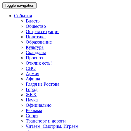
Toggle navigation
События
Власть
Общество
Острая ситуация
Политика
Образование
Культура
Скандалы
Прогноз
Отклик есть!
СВО
Армия
Афиша
Глядя из Ростова
Город
ЖКХ
Наука
Официально
Реклама
Спорт
Транспорт и дороги
Читаем. Смотрим. Играем