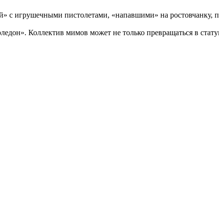
уй» с игрушечными пистолетами, «напавшими» на ростовчанку, 
ледон». Коллектив мимов может не только превращаться в статуи