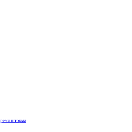
 время шторма