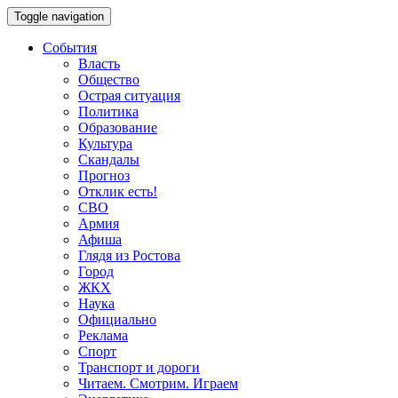
Toggle navigation
События
Власть
Общество
Острая ситуация
Политика
Образование
Культура
Скандалы
Прогноз
Отклик есть!
СВО
Армия
Афиша
Глядя из Ростова
Город
ЖКХ
Наука
Официально
Реклама
Спорт
Транспорт и дороги
Читаем. Смотрим. Играем