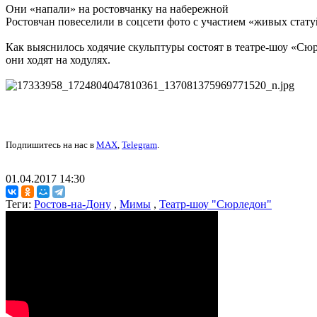
Они «напали» на ростовчанку на набережной
Ростовчан повеселили в соцсети фото с участием «живых стат
Как выяснилось ходячие скульптуры состоят в театре-шоу «Сюр
они ходят на ходулях.
Подпишитесь на нас в
MAX
,
Telegram
.
01.04.2017 14:30
Теги:
Ростов-на-Дону
,
Мимы
,
Театр-шоу "Сюрледон"