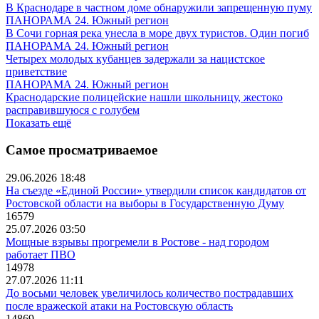
В Краснодаре в частном доме обнаружили запрещенную пуму
ПАНОРАМА 24. Южный регион
В Сочи горная река унесла в море двух туристов. Один погиб
ПАНОРАМА 24. Южный регион
Четырех молодых кубанцев задержали за нацистское
приветствие
ПАНОРАМА 24. Южный регион
Краснодарские полицейские нашли школьницу, жестоко
расправившуюся с голубем
Показать ещё
Самое просматриваемое
29.06.2026 18:48
На съезде «Единой России» утвердили список кандидатов от
Ростовской области на выборы в Государственную Думу
16579
25.07.2026 03:50
Мощные взрывы прогремели в Ростове - над городом
работает ПВО
14978
27.07.2026 11:11
До восьми человек увеличилось количество пострадавших
после вражеской атаки на Ростовскую область
14869