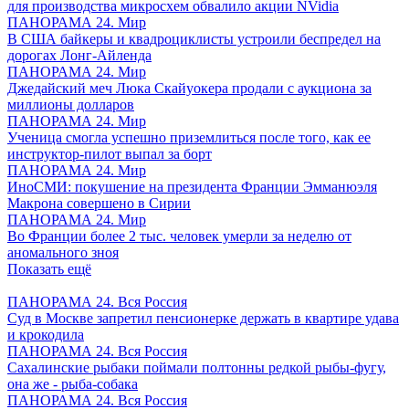
для производства микросхем обвалило акции NVidia
ПАНОРАМА 24. Мир
В США байкеры и квадроциклисты устроили беспредел на
дорогах Лонг-Айленда
ПАНОРАМА 24. Мир
Джедайский меч Люка Скайуокера продали с аукциона за
миллионы долларов
ПАНОРАМА 24. Мир
Ученица смогла успешно приземлиться после того, как ее
инструктор-пилот выпал за борт
ПАНОРАМА 24. Мир
ИноСМИ: покушение на президента Франции Эмманюэля
Макрона совершено в Сирии
ПАНОРАМА 24. Мир
Во Франции более 2 тыс. человек умерли за неделю от
аномального зноя
Показать ещё
ПАНОРАМА 24. Вся Россия
Суд в Москве запретил пенсионерке держать в квартире удава
и крокодила
ПАНОРАМА 24. Вся Россия
Сахалинские рыбаки поймали полтонны редкой рыбы-фугу,
она же - рыба-собака
ПАНОРАМА 24. Вся Россия