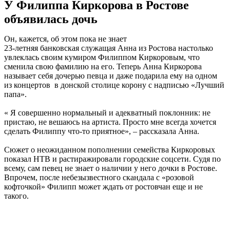
У Филиппа Киркорова в Ростове
объявилась дочь
Он, кажется, об этом пока не знает
23-летняя банковская служащая Анна из Ростова настолько
увлеклась своим кумиром Филиппом Киркоровым, что
сменила свою фамилию на его. Теперь Анна Киркорова
называет себя дочерью певца и даже подарила ему на одном
из концертов в донской столице корону с надписью «Лучший
папа».
« Я совершенно нормальный и адекватный поклонник: не
пристаю, не вешаюсь на артиста. Просто мне всегда хочется
сделать Филиппу что-то приятное», – рассказала Анна.
Сюжет о неожиданном пополнении семейства Киркоровых
показал НТВ и растиражировали городские соцсети. Судя по
всему, сам певец не знает о наличии у него дочки в Ростове.
Впрочем, после небезызвестного скандала с «розовой
кофточкой» Филипп может ждать от ростовчан еще и не
такого.