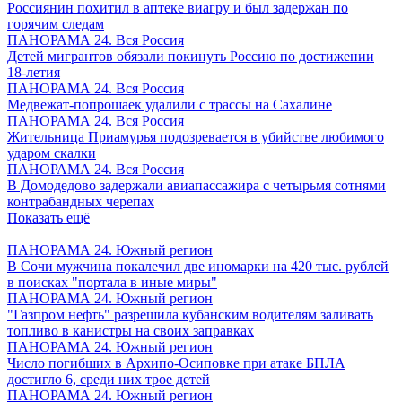
Россиянин похитил в аптеке виагру и был задержан по
горячим следам
ПАНОРАМА 24. Вся Россия
Детей мигрантов обязали покинуть Россию по достижении
18-летия
ПАНОРАМА 24. Вся Россия
Медвежат-попрошаек удалили с трассы на Сахалине
ПАНОРАМА 24. Вся Россия
Жительница Приамурья подозревается в убийстве любимого
ударом скалки
ПАНОРАМА 24. Вся Россия
В Домодедово задержали авиапассажира с четырьмя сотнями
контрабандных черепах
Показать ещё
ПАНОРАМА 24. Южный регион
В Сочи мужчина покалечил две иномарки на 420 тыс. рублей
в поисках "портала в иные миры"
ПАНОРАМА 24. Южный регион
"Газпром нефть" разрешила кубанским водителям заливать
топливо в канистры на своих заправках
ПАНОРАМА 24. Южный регион
Число погибших в Архипо-Осиповке при атаке БПЛА
достигло 6, среди них трое детей
ПАНОРАМА 24. Южный регион