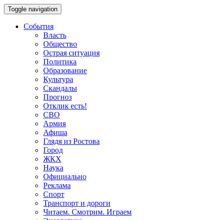
Toggle navigation
События
Власть
Общество
Острая ситуация
Политика
Образование
Культура
Скандалы
Прогноз
Отклик есть!
СВО
Армия
Афиша
Глядя из Ростова
Город
ЖКХ
Наука
Официально
Реклама
Спорт
Транспорт и дороги
Читаем. Смотрим. Играем