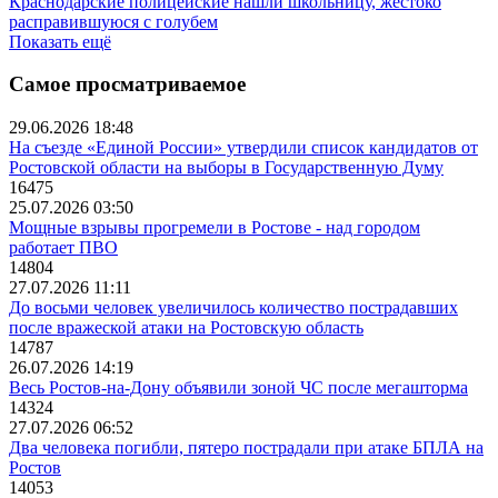
Краснодарские полицейские нашли школьницу, жестоко
расправившуюся с голубем
Показать ещё
Самое просматриваемое
29.06.2026 18:48
На съезде «Единой России» утвердили список кандидатов от
Ростовской области на выборы в Государственную Думу
16475
25.07.2026 03:50
Мощные взрывы прогремели в Ростове - над городом
работает ПВО
14804
27.07.2026 11:11
До восьми человек увеличилось количество пострадавших
после вражеской атаки на Ростовскую область
14787
26.07.2026 14:19
Весь Ростов-на-Дону объявили зоной ЧС после мегашторма
14324
27.07.2026 06:52
Два человека погибли, пятеро пострадали при атаке БПЛА на
Ростов
14053