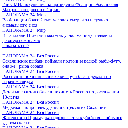
ИноСМИ: покушение на президента Франции Эмманюэля
Макрона совершено в Сирии
ПАНОРАМА 24. Мир
Во Франции более 2 тыс. человек умерли за неделю от
аномального зноя
ПАНОРАМА 24. Мир
В Таиланде 11-летний мальчик угнал машину и задавил
девятерых монахов
Показать ещё
ПАНОРАМА 24. Вся Россия
Сахалинские рыбаки поймали полтонны редкой рыбы-фугу,
она же - рыба-собака
ПАНОРАМА 24. Вся Россия
Россиянин похитил в аптеке виагру и был задержан по
горячим следам
ПАНОРАМА 24. Вся Россия
Детей мигрантов обязали покинуть Россию по достижении
18-летия
ПАНОРАМА 24. Вся Россия
Медвежат-попрошаек удалили с трассы на Сахалине
ПАНОРАМА 24. Вся Россия
Жительница Приамурья подозревается в убийстве любимого
ударом скалки
ПАНОРАМА 24. Вся Россия