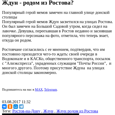
Ждун - родом из Ростова?
Популярный герой мемов замечен на главной улице донской
столицы
Популярный герой мемов Ждун засветился на улицах Ростова.
Он был замечен на Большой Садовой утром, когда сидел на
лавочке. Девушка, переехавшая в Ростов недавно и заснявшая
популярного персонажа на фото, отметила, что теперь знает,
откуда он родом.
Ростовчане согласились с ее мнением, подтвердив, что им
постоянно приходится чего-то ждать: своей очереди в
Водоконале и в КАСКо, общественного транспорта, посылок
с "Алиэкспресса", украденных служащим "Почты России", и
многого другого. Поэтому присутствие Ждуна на улицах
донской столицы закономерно.
Подпишитесь на нас в
MAX
,
Telegram
.
03.08.2017 11:32
Теги:
Ростов-на-Дону
,
Ждун
,
Ждун родом из Ростова