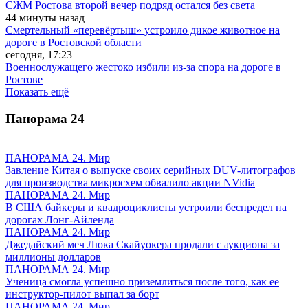
СЖМ Ростова второй вечер подряд остался без света
44 минуты назад
Смертельный «перевёртыш» устроило дикое животное на
дороге в Ростовской области
сегодня, 17:23
Военнослужащего жестоко избили из-за спора на дороге в
Ростове
Показать ещё
Панорама
24
ПАНОРАМА 24. Мир
Завление Китая о выпуске своих серийных DUV-литографов
для производства микросхем обвалило акции NVidia
ПАНОРАМА 24. Мир
В США байкеры и квадроциклисты устроили беспредел на
дорогах Лонг-Айленда
ПАНОРАМА 24. Мир
Джедайский меч Люка Скайуокера продали с аукциона за
миллионы долларов
ПАНОРАМА 24. Мир
Ученица смогла успешно приземлиться после того, как ее
инструктор-пилот выпал за борт
ПАНОРАМА 24. Мир