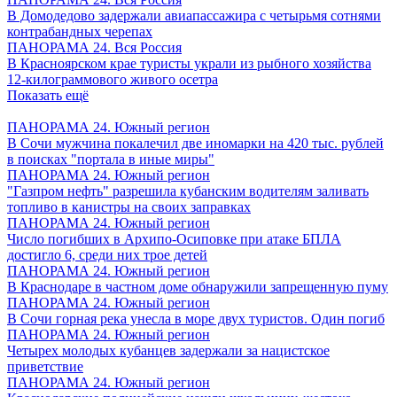
В Домодедово задержали авиапассажира с четырьмя сотнями
контрабандных черепах
ПАНОРАМА 24. Вся Россия
В Красноярском крае туристы украли из рыбного хозяйства
12-килограммового живого осетра
Показать ещё
ПАНОРАМА 24. Южный регион
В Сочи мужчина покалечил две иномарки на 420 тыс. рублей
в поисках "портала в иные миры"
ПАНОРАМА 24. Южный регион
"Газпром нефть" разрешила кубанским водителям заливать
топливо в канистры на своих заправках
ПАНОРАМА 24. Южный регион
Число погибших в Архипо-Осиповке при атаке БПЛА
достигло 6, среди них трое детей
ПАНОРАМА 24. Южный регион
В Краснодаре в частном доме обнаружили запрещенную пуму
ПАНОРАМА 24. Южный регион
В Сочи горная река унесла в море двух туристов. Один погиб
ПАНОРАМА 24. Южный регион
Четырех молодых кубанцев задержали за нацистское
приветствие
ПАНОРАМА 24. Южный регион