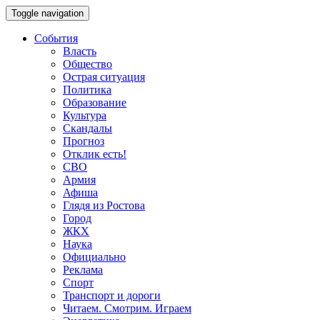
Toggle navigation
События
Власть
Общество
Острая ситуация
Политика
Образование
Культура
Скандалы
Прогноз
Отклик есть!
СВО
Армия
Афиша
Глядя из Ростова
Город
ЖКХ
Наука
Официально
Реклама
Спорт
Транспорт и дороги
Читаем. Смотрим. Играем