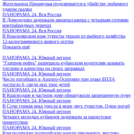
Жительница Приамурья подозревается в убийстве любимого
ударом скалки
ПАНОРАМА 24. Вся Россия
В Домодедово задержали авиапассажира с четырьмя сотнями
контрабандных черепах
ПАНОРАМА 24. Вся Россия
В Красноярском крае туристы украли из рыбного хозяйства
12-килограммового живого осетра
Показать ещё
ПАНОРАМА 24. Южный регион
"Газпром нефть" разрешила кубанским водителям заливать
топливо в канистры на своих заправках
ПАНОРАМА 24. Южный регион
Число погибших в Архипо-Осиповке при атаке БПЛА
достигло 6, среди них трое детей
ПАНОРАМА 24. Южный регион
В Краснодаре в частном доме обнаружили запрещенную пуму
ПАНОРАМА 24. Южный регион
В Сочи горная река унесла в море двух туристов. Один погиб
ПАНОРАМА 24. Южный регион
Четырех молодых кубанцев задержали за нацистское
приветствие
ПАНОРАМА 24. Южный регион
Краснодарские полицейские нашли школьницу, жестоко