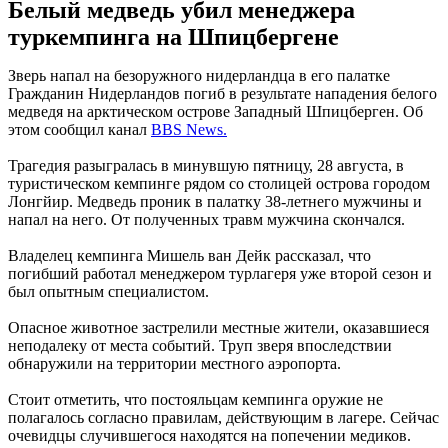
Белый медведь убил менеджера
туркемпинга на Шпицбергене
Зверь напал на безоружного нидерландца в его палатке
Гражданин Нидерландов погиб в результате нападения белого
медведя на арктическом острове Западный Шпицберген. Об
этом сообщил канал
BBS News.
Трагедия разыгралась в минувшую пятницу, 28 августа, в
туристическом кемпинге рядом со столицей острова городом
Лонгйир. Медведь проник в палатку 38-летнего мужчины и
напал на него. От полученных травм мужчина скончался.
Владелец кемпинга Мишель ван Дейк рассказал, что
погибший работал менеджером турлагеря уже второй сезон и
был опытным специалистом.
Опасное животное застрелили местные жители, оказавшиеся
неподалеку от места событий. Труп зверя впоследствии
обнаружили на территории местного аэропорта.
Стоит отметить, что постояльцам кемпинга оружие не
полагалось согласно правилам, действующим в лагере. Сейчас
очевидцы случившегося находятся на попечении медиков.