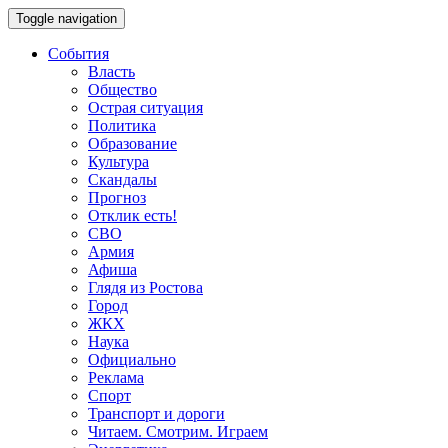
Toggle navigation
События
Власть
Общество
Острая ситуация
Политика
Образование
Культура
Скандалы
Прогноз
Отклик есть!
СВО
Армия
Афиша
Глядя из Ростова
Город
ЖКХ
Наука
Официально
Реклама
Спорт
Транспорт и дороги
Читаем. Смотрим. Играем