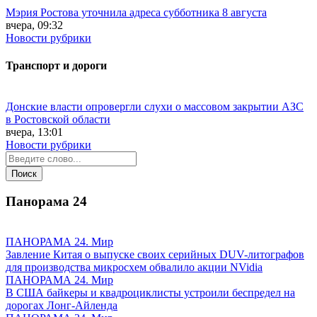
Мэрия Ростова уточнила адреса субботника 8 августа
вчера, 09:32
Новости рубрики
Транспорт и дороги
Донские власти опровергли слухи о массовом закрытии АЗС
в Ростовской области
вчера, 13:01
Новости рубрики
Панорама
24
ПАНОРАМА 24. Мир
Завление Китая о выпуске своих серийных DUV-литографов
для производства микросхем обвалило акции NVidia
ПАНОРАМА 24. Мир
В США байкеры и квадроциклисты устроили беспредел на
дорогах Лонг-Айленда