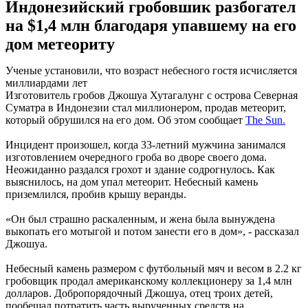
Индонезийский гробовшик разбогател
на $1,4 млн благодаря упавшему на его
дом метеориту
Ученые установили, что возраст небесного гостя исчисляется
миллиардами лет
Изготовитель гробов Джошуа Хутагалунг с острова Северная
Суматра в Индонезии стал миллионером, продав метеорит,
который обрушился на его дом. Об этом сообщает
The Sun.
Инцидент произошел, когда 33-летний мужчина занимался
изготовлением очередного гроба во дворе своего дома.
Неожиданно раздался грохот и здание содрогнулось. Как
выяснилось, на дом упал метеорит. Небесный камень
приземлился, пробив крышу веранды.
«Он был страшно раскаленным, и жена была вынуждена
выкопать его мотыгой и потом занести его в дом», - рассказал
Джошуа.
Небесный камень размером с футбольный мяч и весом в 2.2 кг
гробовщик продал американскому коллекционеру за 1,4 млн
долларов. Добропорядочный Джошуа, отец троих детей,
пообещал потратить часть вырученных средств на