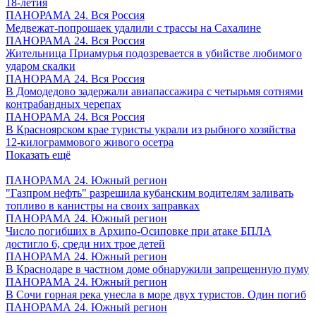
18-летия
ПАНОРАМА 24. Вся Россия
Медвежат-попрошаек удалили с трассы на Сахалине
ПАНОРАМА 24. Вся Россия
Жительница Приамурья подозревается в убийстве любимого
ударом скалки
ПАНОРАМА 24. Вся Россия
В Домодедово задержали авиапассажира с четырьмя сотнями
контрабандных черепах
ПАНОРАМА 24. Вся Россия
В Красноярском крае туристы украли из рыбного хозяйства
12-килограммового живого осетра
Показать ещё
ПАНОРАМА 24. Южный регион
"Газпром нефть" разрешила кубанским водителям заливать
топливо в канистры на своих заправках
ПАНОРАМА 24. Южный регион
Число погибших в Архипо-Осиповке при атаке БПЛА
достигло 6, среди них трое детей
ПАНОРАМА 24. Южный регион
В Краснодаре в частном доме обнаружили запрещенную пуму
ПАНОРАМА 24. Южный регион
В Сочи горная река унесла в море двух туристов. Один погиб
ПАНОРАМА 24. Южный регион