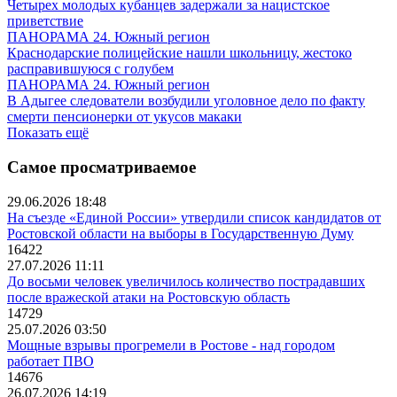
Четырех молодых кубанцев задержали за нацистское
приветствие
ПАНОРАМА 24. Южный регион
Краснодарские полицейские нашли школьницу, жестоко
расправившуюся с голубем
ПАНОРАМА 24. Южный регион
В Адыгее следователи возбудили уголовное дело по факту
смерти пенсионерки от укусов макаки
Показать ещё
Самое просматриваемое
29.06.2026 18:48
На съезде «Единой России» утвердили список кандидатов от
Ростовской области на выборы в Государственную Думу
16422
27.07.2026 11:11
До восьми человек увеличилось количество пострадавших
после вражеской атаки на Ростовскую область
14729
25.07.2026 03:50
Мощные взрывы прогремели в Ростове - над городом
работает ПВО
14676
26.07.2026 14:19