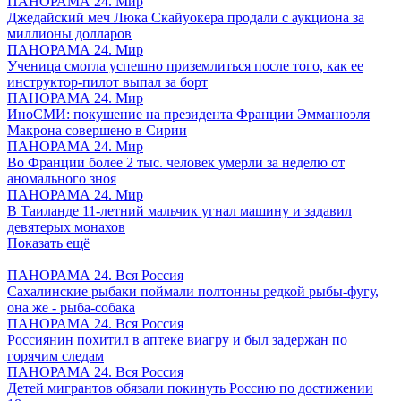
ПАНОРАМА 24. Мир
Джедайский меч Люка Скайуокера продали с аукциона за
миллионы долларов
ПАНОРАМА 24. Мир
Ученица смогла успешно приземлиться после того, как ее
инструктор-пилот выпал за борт
ПАНОРАМА 24. Мир
ИноСМИ: покушение на президента Франции Эмманюэля
Макрона совершено в Сирии
ПАНОРАМА 24. Мир
Во Франции более 2 тыс. человек умерли за неделю от
аномального зноя
ПАНОРАМА 24. Мир
В Таиланде 11-летний мальчик угнал машину и задавил
девятерых монахов
Показать ещё
ПАНОРАМА 24. Вся Россия
Сахалинские рыбаки поймали полтонны редкой рыбы-фугу,
она же - рыба-собака
ПАНОРАМА 24. Вся Россия
Россиянин похитил в аптеке виагру и был задержан по
горячим следам
ПАНОРАМА 24. Вся Россия
Детей мигрантов обязали покинуть Россию по достижении