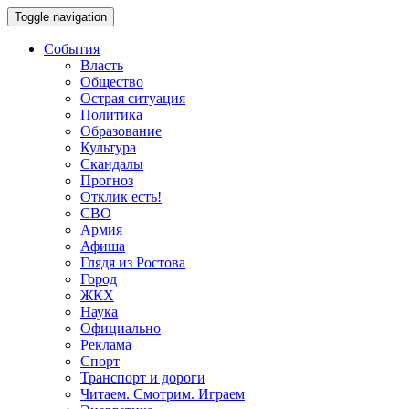
Toggle navigation
События
Власть
Общество
Острая ситуация
Политика
Образование
Культура
Скандалы
Прогноз
Отклик есть!
СВО
Армия
Афиша
Глядя из Ростова
Город
ЖКХ
Наука
Официально
Реклама
Спорт
Транспорт и дороги
Читаем. Смотрим. Играем