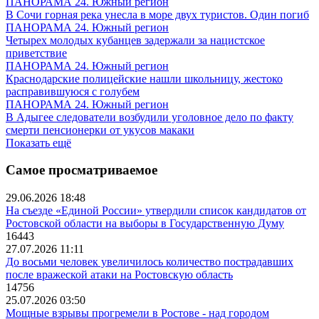
ПАНОРАМА 24. Южный регион
В Сочи горная река унесла в море двух туристов. Один погиб
ПАНОРАМА 24. Южный регион
Четырех молодых кубанцев задержали за нацистское
приветствие
ПАНОРАМА 24. Южный регион
Краснодарские полицейские нашли школьницу, жестоко
расправившуюся с голубем
ПАНОРАМА 24. Южный регион
В Адыгее следователи возбудили уголовное дело по факту
смерти пенсионерки от укусов макаки
Показать ещё
Самое просматриваемое
29.06.2026 18:48
На съезде «Единой России» утвердили список кандидатов от
Ростовской области на выборы в Государственную Думу
16443
27.07.2026 11:11
До восьми человек увеличилось количество пострадавших
после вражеской атаки на Ростовскую область
14756
25.07.2026 03:50
Мощные взрывы прогремели в Ростове - над городом