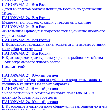
горячим следам
ПАНОРАМА 24. Вся Россия
Детей мигрантов обязали покинуть Россию по достижении
18-летия
ПАНОРАМА 24. Вся Россия
Медвежат-попрошаек удалили с трассы на Сахалине
ПАНОРАМА 24. Вся Россия
Жительница Приамурья подозревается в убийстве любимого
ударом скалки
ПАНОРАМА 24. Вся Россия
В Домодедово задержали авиапассажира с четырьмя сотнями
контрабандных черепах
ПАНОРАМА 24. Вся Россия
В Красноярском крае туристы украли из рыбного хозяйства
12-килограммового живого осетра
Показать ещё
ПАНОРАМА 24. Южный регион
"Газпром нефть" разрешила кубанским водителям заливать
топливо в канистры на своих заправках
ПАНОРАМА 24. Южный регион
Число погибших в Архипо-Осиповке при атаке БПЛА
достигло 6, среди них трое детей
ПАНОРАМА 24. Южный регион
В Краснодаре в частном доме обнаружили запрещенную пуму