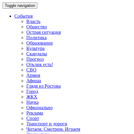
Toggle navigation
События
Власть
Общество
Острая ситуация
Политика
Образование
Культура
Скандалы
Прогноз
Отклик есть!
СВО
Армия
Афиша
Глядя из Ростова
Город
ЖКХ
Наука
Официально
Реклама
Спорт
Транспорт и дороги
Читаем. Смотрим. Играем