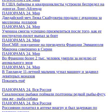
В США байкеры и квадроциклисты устроили беспредел на
дорогах Лонг-Айленда
ПАНОРАМА 24. Мир
Джедайский меч Люка Скайуокера продали с аукциона за
миллионы долларов
ПАНОРАМА 24. Мир
Ученица смогла успешно приземлиться после того, как ее
инструктор-пилот выпал за борт
ПАНОРАМА 24. Мир
ИноСМИ: покушение на президента Франции Эмманюэля
Макрона совершено в Сирии
ПАНОРАМА 24. Мир
Во Франции более 2 тыс. человек умерли за неделю от
аномального зноя
ПАНОРАМА 24. Мир
В Таиланде 11-летний мальчик угнал машину и задавил
девятерых монахов
Показать ещё
ПАНОРАМА 24. Вся Россия
Сахалинские рыбаки поймали полтонны редкой рыбы-фугу,
она же - рыба-собака
ПАНОРАМА 24. Вся Россия
Россиянин похитил в аптеке виагру и был задержан по