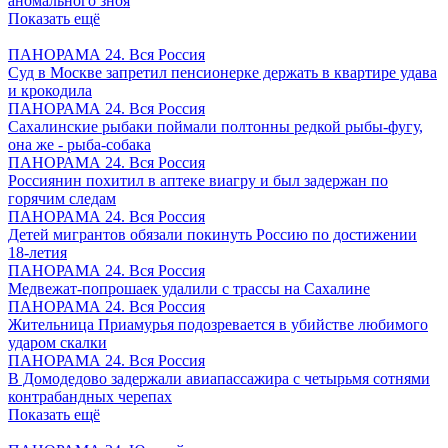
аномального зноя
Показать ещё
ПАНОРАМА 24. Вся Россия
Суд в Москве запретил пенсионерке держать в квартире удава
и крокодила
ПАНОРАМА 24. Вся Россия
Сахалинские рыбаки поймали полтонны редкой рыбы-фугу,
она же - рыба-собака
ПАНОРАМА 24. Вся Россия
Россиянин похитил в аптеке виагру и был задержан по
горячим следам
ПАНОРАМА 24. Вся Россия
Детей мигрантов обязали покинуть Россию по достижении
18-летия
ПАНОРАМА 24. Вся Россия
Медвежат-попрошаек удалили с трассы на Сахалине
ПАНОРАМА 24. Вся Россия
Жительница Приамурья подозревается в убийстве любимого
ударом скалки
ПАНОРАМА 24. Вся Россия
В Домодедово задержали авиапассажира с четырьмя сотнями
контрабандных черепах
Показать ещё