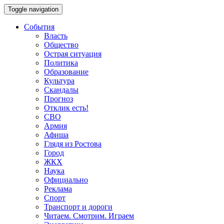
Toggle navigation
События
Власть
Общество
Острая ситуация
Политика
Образование
Культура
Скандалы
Прогноз
Отклик есть!
СВО
Армия
Афиша
Глядя из Ростова
Город
ЖКХ
Наука
Официально
Реклама
Спорт
Транспорт и дороги
Читаем. Смотрим. Играем