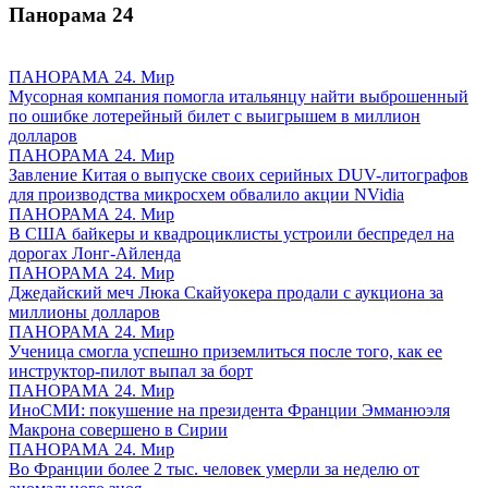
Панорама
24
ПАНОРАМА 24. Мир
Мусорная компания помогла итальянцу найти выброшенный
по ошибке лотерейный билет с выигрышем в миллион
долларов
ПАНОРАМА 24. Мир
Завление Китая о выпуске своих серийных DUV-литографов
для производства микросхем обвалило акции NVidia
ПАНОРАМА 24. Мир
В США байкеры и квадроциклисты устроили беспредел на
дорогах Лонг-Айленда
ПАНОРАМА 24. Мир
Джедайский меч Люка Скайуокера продали с аукциона за
миллионы долларов
ПАНОРАМА 24. Мир
Ученица смогла успешно приземлиться после того, как ее
инструктор-пилот выпал за борт
ПАНОРАМА 24. Мир
ИноСМИ: покушение на президента Франции Эмманюэля
Макрона совершено в Сирии
ПАНОРАМА 24. Мир
Во Франции более 2 тыс. человек умерли за неделю от