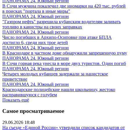
ПАНОРАМА 24. Южный регион
В Сочи мужчина покалечил две иномарки на 420 тыс. рублей
в поисках "портала в иные миры"
ПАНОРАМА 24. Южный регион
"Газпром нефть" разрешила кубанским водителям заливать
топливо в канистры на своих заправках
ПАНОРАМА 24. Южный регион
Число погибших в Архипо-Осиповке при атаке БПЛА
достигло 6, среди них трое детей
ПАНОРАМА 24. Южный регион
В Краснодаре в частном доме обнаружили запрещенную пуму
ПАНОРАМА 24. Южный регион
В Сочи горная река унесла в море двух туристов. Один погиб
ПАНОРАМА 24. Южный регион
Четырех молодых кубанцев задержали за нацистское
приветствие
ПАНОРАМА 24. Южный регион
Краснодарские полицейские нашли школьницу, жестоко
расправившуюся с голубем
Показать ещё
Самое просматриваемое
29.06.2026 18:48
На съезде «Единой России» утвердили список кандидатов от