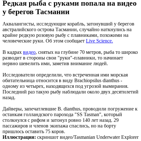
Редкая рыба с руками попала на видео
у берегов Тасмании
Аквалангисты, исследующие корабль, затонувший у берегов
австралийского острова Тасмании, случайно наткнулись на
крайне редкую розовую рыбу с плавниками, похожими на
человеческие руки. Об этом сообщает
Live Science.
В кадрах
видео
, снятых на глубине 70 метров, рыба то широко
разводит в стороны свои "руки"-плавники, то начинает
нервно шевелить ими, заметив внимание людей.
Исследователи определили, что встреченная ими морская
обитательница относится в виду Brachiopsilus dianthus -
одному из четырех, находящихся под угрозой вымирания.
Последний раз такую рыбу наблюдали около двух десятилетий
назад.
Дайверы, запечатлевшие B. dianthus, проводили погружение к
останкам голландского парохода "SS Tasman", который
столкнулся с рифом и затонул ровно 140 лет назад. 29
пассажиров и членов экипажа спаслись, но на борту
пришлось оставить 75 коров.
Иллюстрация:
скриншот видео/Tasmanian Underwater Explorer