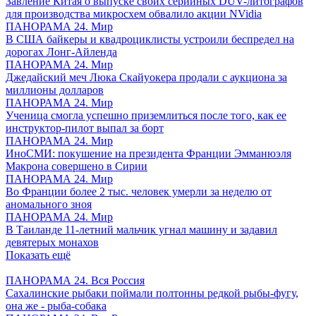
Завление Китая о выпуске своих серийных DUV-литографов
для производства микросхем обвалило акции NVidia
ПАНОРАМА 24. Мир
В США байкеры и квадроциклисты устроили беспредел на
дорогах Лонг-Айленда
ПАНОРАМА 24. Мир
Джедайский меч Люка Скайуокера продали с аукциона за
миллионы долларов
ПАНОРАМА 24. Мир
Ученица смогла успешно приземлиться после того, как ее
инструктор-пилот выпал за борт
ПАНОРАМА 24. Мир
ИноСМИ: покушение на президента Франции Эмманюэля
Макрона совершено в Сирии
ПАНОРАМА 24. Мир
Во Франции более 2 тыс. человек умерли за неделю от
аномального зноя
ПАНОРАМА 24. Мир
В Таиланде 11-летний мальчик угнал машину и задавил
девятерых монахов
Показать ещё
ПАНОРАМА 24. Вся Россия
Сахалинские рыбаки поймали полтонны редкой рыбы-фугу,
она же - рыба-собака