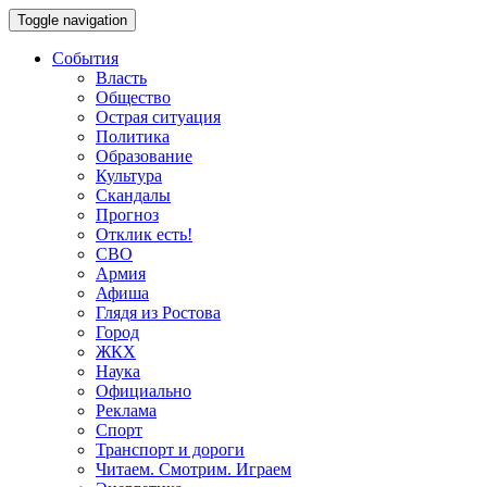
Toggle navigation
События
Власть
Общество
Острая ситуация
Политика
Образование
Культура
Скандалы
Прогноз
Отклик есть!
СВО
Армия
Афиша
Глядя из Ростова
Город
ЖКХ
Наука
Официально
Реклама
Спорт
Транспорт и дороги
Читаем. Смотрим. Играем