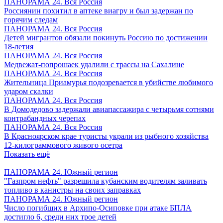
ПАНОРАМА 24. Вся Россия
Россиянин похитил в аптеке виагру и был задержан по
горячим следам
ПАНОРАМА 24. Вся Россия
Детей мигрантов обязали покинуть Россию по достижении
18-летия
ПАНОРАМА 24. Вся Россия
Медвежат-попрошаек удалили с трассы на Сахалине
ПАНОРАМА 24. Вся Россия
Жительница Приамурья подозревается в убийстве любимого
ударом скалки
ПАНОРАМА 24. Вся Россия
В Домодедово задержали авиапассажира с четырьмя сотнями
контрабандных черепах
ПАНОРАМА 24. Вся Россия
В Красноярском крае туристы украли из рыбного хозяйства
12-килограммового живого осетра
Показать ещё
ПАНОРАМА 24. Южный регион
"Газпром нефть" разрешила кубанским водителям заливать
топливо в канистры на своих заправках
ПАНОРАМА 24. Южный регион
Число погибших в Архипо-Осиповке при атаке БПЛА
достигло 6, среди них трое детей