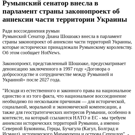
Румынский сенатор внесла в
парламент страны законопроект об
аннексии части территории Украины
Ради воссоединения румын
Румынский Сенатор Диана Шошоакэ внесла в парламент
страны законопроект об аннексии части территорий Украины,
которые исторически принадлежали Румынскому королевству.
Об этом сообщает HotNews.
Законопроект, представленный Шошоаке, предусматривает
денонсацию заключенного в 1997 году «Договора о
добрососедстве и сотрудничестве между Румынией и
Украиной» после 2027 года.
"Исходя из естественного и законного права на национальное
единство и из того факта, что национальное воссоединение
необходимо по нескольким причинам — для исторической,
социальной, моральной и экономической компенсации, а
также для геостратегических интересов Румынии, особенно в
контексте, на который ссылаются НАТО и ЕС - мы требуем
аннексии исторических территорий Румынии, а именно
Северной Буковины, Герцы, Бучагула (Кагул, Болград и
Исмаил), исторического Марамуреша и острова Серпилор", -