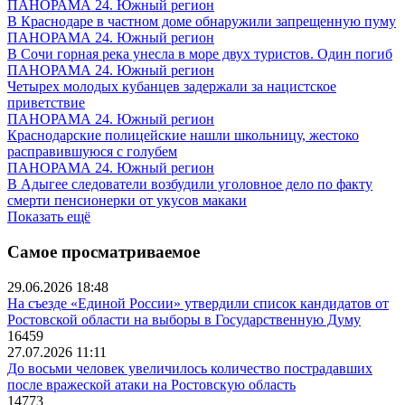
ПАНОРАМА 24. Южный регион
В Краснодаре в частном доме обнаружили запрещенную пуму
ПАНОРАМА 24. Южный регион
В Сочи горная река унесла в море двух туристов. Один погиб
ПАНОРАМА 24. Южный регион
Четырех молодых кубанцев задержали за нацистское
приветствие
ПАНОРАМА 24. Южный регион
Краснодарские полицейские нашли школьницу, жестоко
расправившуюся с голубем
ПАНОРАМА 24. Южный регион
В Адыгее следователи возбудили уголовное дело по факту
смерти пенсионерки от укусов макаки
Показать ещё
Самое просматриваемое
29.06.2026 18:48
На съезде «Единой России» утвердили список кандидатов от
Ростовской области на выборы в Государственную Думу
16459
27.07.2026 11:11
До восьми человек увеличилось количество пострадавших
после вражеской атаки на Ростовскую область
14773