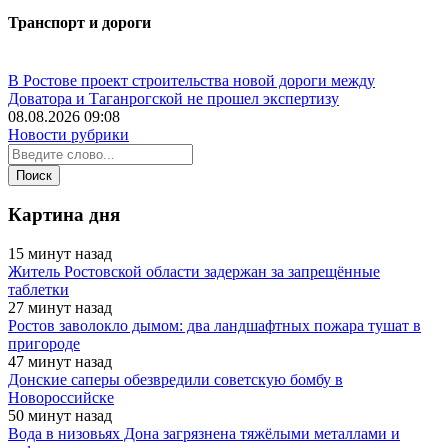
Транспорт и дороги
В Ростове проект строительства новой дороги между
Доватора и Таганрогской не прошел экспертизу
08.08.2026 09:08
Новости рубрики
Картина дня
15 минут назад
Житель Ростовской области задержан за запрещённые
таблетки
27 минут назад
Ростов заволокло дымом: два ландшафтных пожара тушат в
пригороде
47 минут назад
Донские саперы обезвредили советскую бомбу в
Новороссийске
50 минут назад
Вода в низовьях Дона загрязнена тяжёлыми металлами и