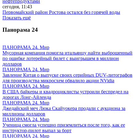
нефтепродуктами
сегодня, 11:43
Первомайский район Ростова остался без горячей воды
Показать ещё
Панорама
24
ПАНОРАМА 24. Мир
Мусорная компания помогла итальянцу найти выброшенный
по ошибке лотерейный билет с выигрышем в миллион
долларов
ПАНОРАМА 24. Мир
Завление Китая о выпуске своих серийных DUV-литографов
для производства микросхем обвалило акции NVidia
ПАНОРАМА 24. Мир
В США байкеры и квадроциклисты устроили беспредел на
дорогах Лонг-Айленда
ПАНОРАМА 24. Мир
Джедайский меч Люка Скайуокера продали с аукциона за
миллионы долларов
ПАНОРАМА 24. Мир
Ученица смогла успешно приземлиться после того, как ее
инструктор-пилот выпал за борт
ПАНОРАМА 24. Мир