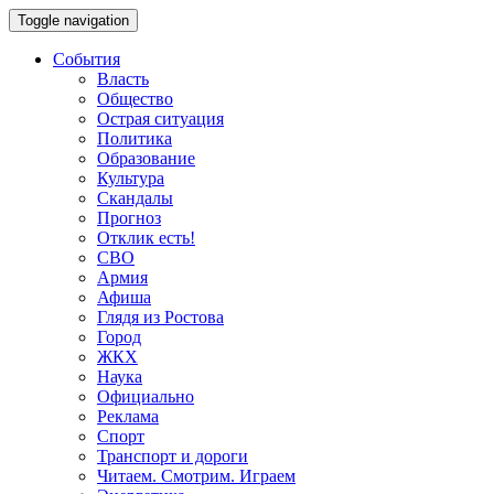
Toggle navigation
События
Власть
Общество
Острая ситуация
Политика
Образование
Культура
Скандалы
Прогноз
Отклик есть!
СВО
Армия
Афиша
Глядя из Ростова
Город
ЖКХ
Наука
Официально
Реклама
Спорт
Транспорт и дороги
Читаем. Смотрим. Играем