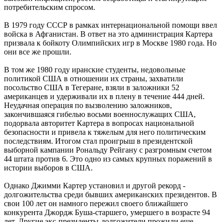
потребительским спросом.
В 1979 году СССР в рамках интернациональной помощи ввел
войска в Афганистан. В ответ на это администрация Картера
призвала к бойкоту Олимпийских игр в Москве 1980 года. Но
они все же прошли.
В том же 1980 году иранские студенты, недовольные
политикой США в отношении их страны, захватили
посольство США в Тегеране, взяли в заложники 52
американцев и удерживали их в плену в течение 444 дней.
Неудачная операция по вызволению заложников,
закончившаяся гибелью восьми военнослужащих США,
подорвала авторитет Картера в вопросах национальной
безопасности и привела к тяжелым для него политическим
последствиям. Итогом стал проигрыш в президентской
выборной кампании Рональду Рейгану с разгромным счетом
44 штата против 6. Это одно из самых крупных поражений в
истории выборов в США.
Однако Джимми Картер установил и другой рекорд -
долгожительства среди бывших американских президентов. В
свои 100 лет он намного пережил своего ближайшего
конкурента Джордж Буша-старшего, умершего в возрасте 94
лет. Другие экс-президенты-долгожители прожили еще