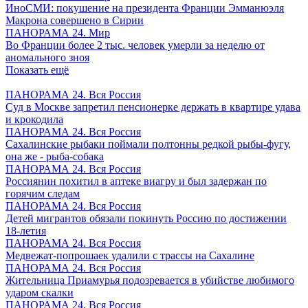
ИноСМИ: покушение на президента Франции Эмманюэля
Макрона совершено в Сирии
ПАНОРАМА 24. Мир
Во Франции более 2 тыс. человек умерли за неделю от
аномального зноя
Показать ещё
ПАНОРАМА 24. Вся Россия
Суд в Москве запретил пенсионерке держать в квартире удава
и крокодила
ПАНОРАМА 24. Вся Россия
Сахалинские рыбаки поймали полтонны редкой рыбы-фугу,
она же - рыба-собака
ПАНОРАМА 24. Вся Россия
Россиянин похитил в аптеке виагру и был задержан по
горячим следам
ПАНОРАМА 24. Вся Россия
Детей мигрантов обязали покинуть Россию по достижении
18-летия
ПАНОРАМА 24. Вся Россия
Медвежат-попрошаек удалили с трассы на Сахалине
ПАНОРАМА 24. Вся Россия
Жительница Приамурья подозревается в убийстве любимого
ударом скалки
ПАНОРАМА 24. Вся Россия