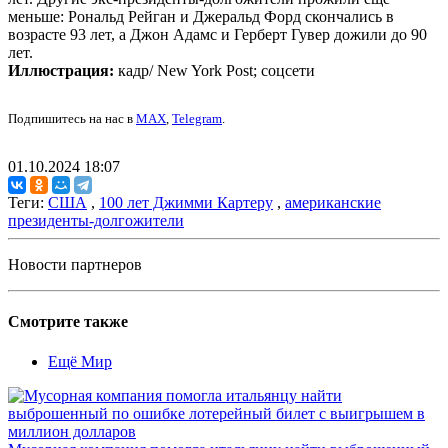
меньше: Рональд Рейган и Джеральд Форд скончались в
возрасте 93 лет, а Джон Адамс и Герберт Гувер дожили до 90
лет.
Иллюстрация:
кадр/ New York Post; соцсети
Подпишитесь на нас в
MAX
,
Telegram
.
01.10.2024 18:07
Теги:
США
,
100 лет Джимми Картеру
,
американские
президенты-долгожители
Новости партнеров
Смотрите также
Ещё Мир