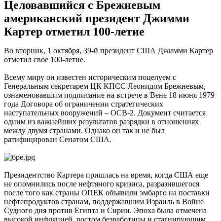
Целовавшийся с Брежневым
американский президент Джимми
Картер отметил 100-летие
Во вторник, 1 октября, 39-й президент США Джимми Картер
отметил свое 100-летие.
Всему миру он известен историческим поцелуем с
Генеральным секретарем ЦК КПСС Леонидом Брежневым,
ознаменовавшим подписание на встрече в Вене 18 июня 1979
года Договора об ограничении стратегических
наступательных вооружений – ОСВ-2. Документ считается
одним из важнейших результатов разрядки в отношениях
между двумя странами. Однако он так и не был
ратифицирован Сенатом США.
Президентство Картера пришлась на время, когда США еще
не опомнились после нефтяного кризиса, разразившегося
после того как страны ОПЕК объявили эмбарго на поставки
нефтепродуктов странам, поддержавшим Израиль в Войне
Судного дня против Египта и Сирии. Эпоха была отмечена
высокой инфляцией, ростом безработицы и стагнирующим