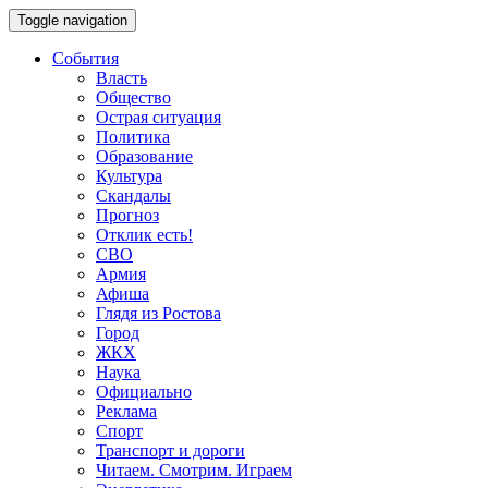
Toggle navigation
События
Власть
Общество
Острая ситуация
Политика
Образование
Культура
Скандалы
Прогноз
Отклик есть!
СВО
Армия
Афиша
Глядя из Ростова
Город
ЖКХ
Наука
Официально
Реклама
Спорт
Транспорт и дороги
Читаем. Смотрим. Играем