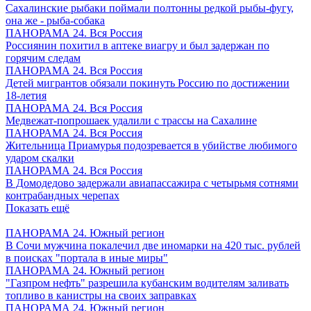
Сахалинские рыбаки поймали полтонны редкой рыбы-фугу,
она же - рыба-собака
ПАНОРАМА 24. Вся Россия
Россиянин похитил в аптеке виагру и был задержан по
горячим следам
ПАНОРАМА 24. Вся Россия
Детей мигрантов обязали покинуть Россию по достижении
18-летия
ПАНОРАМА 24. Вся Россия
Медвежат-попрошаек удалили с трассы на Сахалине
ПАНОРАМА 24. Вся Россия
Жительница Приамурья подозревается в убийстве любимого
ударом скалки
ПАНОРАМА 24. Вся Россия
В Домодедово задержали авиапассажира с четырьмя сотнями
контрабандных черепах
Показать ещё
ПАНОРАМА 24. Южный регион
В Сочи мужчина покалечил две иномарки на 420 тыс. рублей
в поисках "портала в иные миры"
ПАНОРАМА 24. Южный регион
"Газпром нефть" разрешила кубанским водителям заливать
топливо в канистры на своих заправках
ПАНОРАМА 24. Южный регион