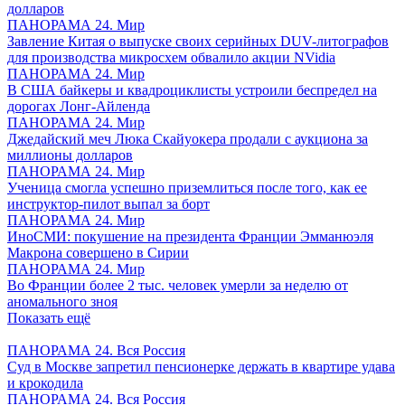
долларов
ПАНОРАМА 24. Мир
Завление Китая о выпуске своих серийных DUV-литографов
для производства микросхем обвалило акции NVidia
ПАНОРАМА 24. Мир
В США байкеры и квадроциклисты устроили беспредел на
дорогах Лонг-Айленда
ПАНОРАМА 24. Мир
Джедайский меч Люка Скайуокера продали с аукциона за
миллионы долларов
ПАНОРАМА 24. Мир
Ученица смогла успешно приземлиться после того, как ее
инструктор-пилот выпал за борт
ПАНОРАМА 24. Мир
ИноСМИ: покушение на президента Франции Эмманюэля
Макрона совершено в Сирии
ПАНОРАМА 24. Мир
Во Франции более 2 тыс. человек умерли за неделю от
аномального зноя
Показать ещё
ПАНОРАМА 24. Вся Россия
Суд в Москве запретил пенсионерке держать в квартире удава
и крокодила
ПАНОРАМА 24. Вся Россия