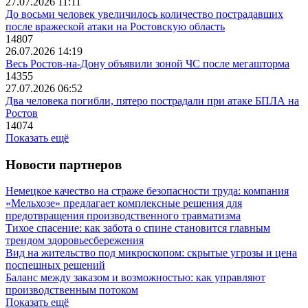
27.07.2026 11:11
До восьми человек увеличилось количество пострадавших
после вражеской атаки на Ростовскую область
14807
26.07.2026 14:19
Весь Ростов-на-Дону объявили зоной ЧС после мегашторма
14355
27.07.2026 06:52
Два человека погибли, пятеро пострадали при атаке БПЛА на
Ростов
14074
Показать ещё
Новости партнеров
Немецкое качество на страже безопасности труда: компания
«Мельхозе» предлагает комплексные решения для
предотвращения производственного травматизма
Тихое спасение: как забота о спине становится главным
трендом здоровьесбережения
Вид на жительство под микроскопом: скрытые угрозы и цена
поспешных решений
Баланс между заказом и возможностью: как управляют
производственным потоком
Показать ещё