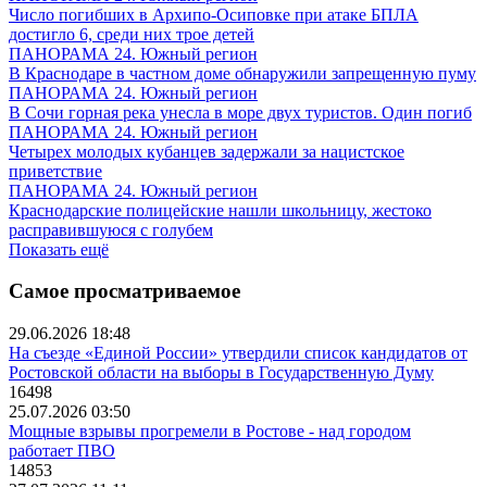
Число погибших в Архипо-Осиповке при атаке БПЛА
достигло 6, среди них трое детей
ПАНОРАМА 24. Южный регион
В Краснодаре в частном доме обнаружили запрещенную пуму
ПАНОРАМА 24. Южный регион
В Сочи горная река унесла в море двух туристов. Один погиб
ПАНОРАМА 24. Южный регион
Четырех молодых кубанцев задержали за нацистское
приветствие
ПАНОРАМА 24. Южный регион
Краснодарские полицейские нашли школьницу, жестоко
расправившуюся с голубем
Показать ещё
Самое просматриваемое
29.06.2026 18:48
На съезде «Единой России» утвердили список кандидатов от
Ростовской области на выборы в Государственную Думу
16498
25.07.2026 03:50
Мощные взрывы прогремели в Ростове - над городом
работает ПВО
14853