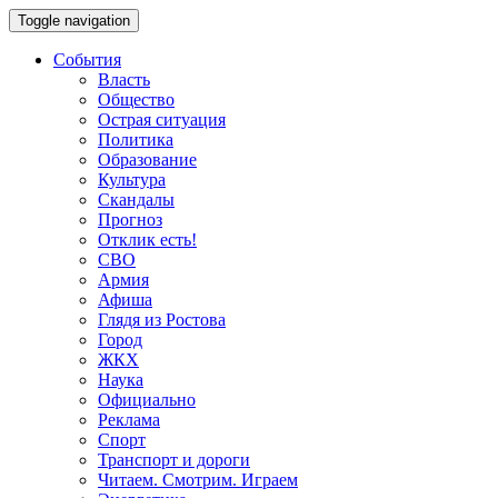
Toggle navigation
События
Власть
Общество
Острая ситуация
Политика
Образование
Культура
Скандалы
Прогноз
Отклик есть!
СВО
Армия
Афиша
Глядя из Ростова
Город
ЖКХ
Наука
Официально
Реклама
Спорт
Транспорт и дороги
Читаем. Смотрим. Играем