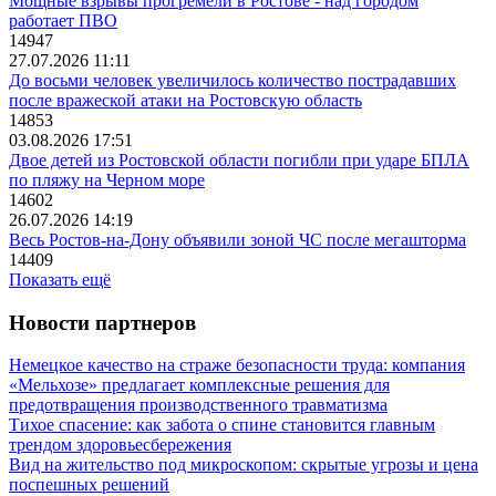
Мощные взрывы прогремели в Ростове - над городом
работает ПВО
14947
27.07.2026 11:11
До восьми человек увеличилось количество пострадавших
после вражеской атаки на Ростовскую область
14853
03.08.2026 17:51
Двое детей из Ростовской области погибли при ударе БПЛА
по пляжу на Черном море
14602
26.07.2026 14:19
Весь Ростов-на-Дону объявили зоной ЧС после мегашторма
14409
Показать ещё
Новости партнеров
Немецкое качество на страже безопасности труда: компания
«Мельхозе» предлагает комплексные решения для
предотвращения производственного травматизма
Тихое спасение: как забота о спине становится главным
трендом здоровьесбережения
Вид на жительство под микроскопом: скрытые угрозы и цена
поспешных решений