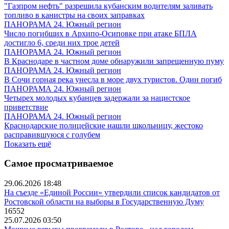
"Газпром нефть" разрешила кубанским водителям заливать
топливо в канистры на своих заправках
ПАНОРАМА 24. Южный регион
Число погибших в Архипо-Осиповке при атаке БПЛА
достигло 6, среди них трое детей
ПАНОРАМА 24. Южный регион
В Краснодаре в частном доме обнаружили запрещенную пуму
ПАНОРАМА 24. Южный регион
В Сочи горная река унесла в море двух туристов. Один погиб
ПАНОРАМА 24. Южный регион
Четырех молодых кубанцев задержали за нацистское
приветствие
ПАНОРАМА 24. Южный регион
Краснодарские полицейские нашли школьницу, жестоко
расправившуюся с голубем
Показать ещё
Самое просматриваемое
29.06.2026 18:48
На съезде «Единой России» утвердили список кандидатов от
Ростовской области на выборы в Государственную Думу
16552
25.07.2026 03:50