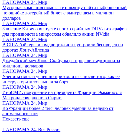
ПАНОРАМА 24. Мир
Мусорная компания помогла итальянцу найти выброшенный
по ошибке лотерейный билет с выигрышем в миллион
долларов
ПАНОРАМА 24. Мир
Завление Китая о выпуске своих серийных DUV-литографов
для производства микросхем обвалило акции NVidia
ПАНОРАМА 24. Мир
В США байкеры и квадроциклисты устроили беспредел на
дорогах Лонг-Айленда
ПАНОРАМА 24. Мир
Джедайский меч Люка Скайуокера продали с аукциона за
миллионы долларов
ПАНОРАМА 24. Мир
Ученица смогла успешно приземлиться после того, как ее
инструктор-пилот выпал за борт
ПАНОРАМА 24. Мир
ИноСМИ: покушение на президента Франции Эмманюэля
Макрона совершено в Сирии
ПАНОРАМА 24. Мир
Во Франции более 2 тыс. человек умерли за неделю от
аномального зноя
Показать ещё
ПАНОРАМА 24. Вся Россия