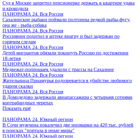
Суд в Москве запретил пенсионерке держать в квартире удава
и крокодила
ПАНОРАМА 24. Вся Россия
Сахалинские рыбаки поймали полтонны редкой рыбы-фугу,
она же - рыба-собака
ПАНОРАМА 24. Вся Россия
Россиянин похитил в аптеке виагру и был задержан по
горячим следам
ПАНОРАМА 24. Вся Россия
Детей мигрантов обязали покинуть Россию по достижении
18-летия
ПАНОРАМА 24. Вся Россия
Медвежат-попрошаек удалили с трассы на Сахалине
ПАНОРАМА 24. Вся Россия
Жительница Приамурья подозревается в убийстве любимого
ударом скалки
ПАНОРАМА 24. Вся Россия
В Домодедово задержали авиапассажира с четырьмя сотнями
контрабандных черепах
Показать ещё
ПАНОРАМА 24. Южный регион
В Сочи мужчина покалечил две иномарки на 420 тыс. рублей
в поисках "портала в иные миры"
ПАНОРАМА 24. Южный регион