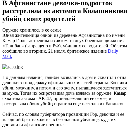
В Афганистане девочка-подросток
расстреляла из автомата Калашникова
убийц своих родителей
Оружие хранилось в ее семье
Юная жительница одной из деревень Афганистана по имени
Камар Гюль застрелила из автомата двух боевиков движения
«Талибан» (запрещено в РФ), убивших ее родителей. Об этом
сообщило во вторник, 21 июля, британское издание
Daily
Mail.
По данным издания, талибы возвались в дом и схватили отца
девочки за поддержку официальных властей страны. Боевики
убили мужчину, а потом и его жену, пытавшуюся заступиться
за мужа. Тогда их осиротевшая дочь взялась за оружие. Камар
схватила автомат АК-47, принадлежавший ее семье, и
расстреляла обоих убийц и ранила еще нескольких бандитов.
Сейчас, по словам губернатора провинции Гор, девочка и ее
младший брат находятся в безопасном убежище, куда их
доставили афганские военные.