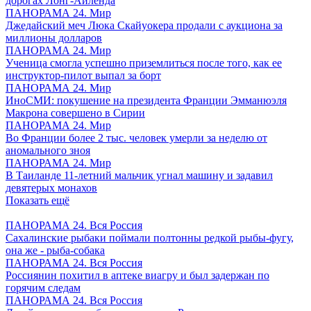
дорогах Лонг-Айленда
ПАНОРАМА 24. Мир
Джедайский меч Люка Скайуокера продали с аукциона за
миллионы долларов
ПАНОРАМА 24. Мир
Ученица смогла успешно приземлиться после того, как ее
инструктор-пилот выпал за борт
ПАНОРАМА 24. Мир
ИноСМИ: покушение на президента Франции Эмманюэля
Макрона совершено в Сирии
ПАНОРАМА 24. Мир
Во Франции более 2 тыс. человек умерли за неделю от
аномального зноя
ПАНОРАМА 24. Мир
В Таиланде 11-летний мальчик угнал машину и задавил
девятерых монахов
Показать ещё
ПАНОРАМА 24. Вся Россия
Сахалинские рыбаки поймали полтонны редкой рыбы-фугу,
она же - рыба-собака
ПАНОРАМА 24. Вся Россия
Россиянин похитил в аптеке виагру и был задержан по
горячим следам
ПАНОРАМА 24. Вся Россия