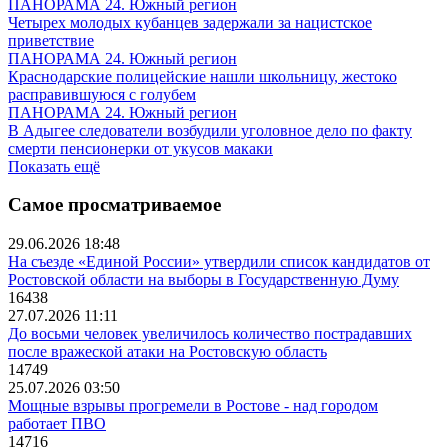
ПАНОРАМА 24. Южный регион
Четырех молодых кубанцев задержали за нацистское
приветствие
ПАНОРАМА 24. Южный регион
Краснодарские полицейские нашли школьницу, жестоко
расправившуюся с голубем
ПАНОРАМА 24. Южный регион
В Адыгее следователи возбудили уголовное дело по факту
смерти пенсионерки от укусов макаки
Показать ещё
Самое просматриваемое
29.06.2026 18:48
На съезде «Единой России» утвердили список кандидатов от
Ростовской области на выборы в Государственную Думу
16438
27.07.2026 11:11
До восьми человек увеличилось количество пострадавших
после вражеской атаки на Ростовскую область
14749
25.07.2026 03:50
Мощные взрывы прогремели в Ростове - над городом
работает ПВО
14716