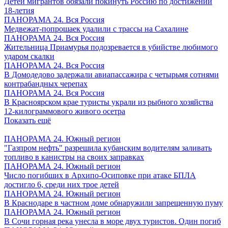
Детей мигрантов обязали покинуть Россию по достижении
18-летия
ПАНОРАМА 24. Вся Россия
Медвежат-попрошаек удалили с трассы на Сахалине
ПАНОРАМА 24. Вся Россия
Жительница Приамурья подозревается в убийстве любимого
ударом скалки
ПАНОРАМА 24. Вся Россия
В Домодедово задержали авиапассажира с четырьмя сотнями
контрабандных черепах
ПАНОРАМА 24. Вся Россия
В Красноярском крае туристы украли из рыбного хозяйства
12-килограммового живого осетра
Показать ещё
ПАНОРАМА 24. Южный регион
"Газпром нефть" разрешила кубанским водителям заливать
топливо в канистры на своих заправках
ПАНОРАМА 24. Южный регион
Число погибших в Архипо-Осиповке при атаке БПЛА
достигло 6, среди них трое детей
ПАНОРАМА 24. Южный регион
В Краснодаре в частном доме обнаружили запрещенную пуму
ПАНОРАМА 24. Южный регион
В Сочи горная река унесла в море двух туристов. Один погиб