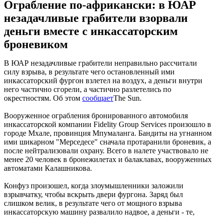
Ограбление по-африкански: в ЮАР
незадачливые грабители взорвали
деньги вместе с инкассаторским
броневиком
В ЮАР незадачливые грабители неправильно рассчитали
силу взрыва, в результате чего остановленный ими
инкассаторский фургон взлетел на воздух, а деньги внутри
него частично сгорели, а частично разлетелись по
окрестностям. Об этом
сообщает
The Sun.
Вооруженное ограбления бронированного автомобиля
инкассаторской компании Fidelity Group Services произошло в
городе Мхале, провинция Мпумаланга. Бандиты на угнанном
ими шикарном "Мерседесе" сначала протаранили броневик, а
после нейтрализовали охрану. Всего в налете участвовало не
менее 20 человек в бронежилетах и балаклавах, вооруженных
автоматами Калашникова.
Конфуз произошел, когда злоумышленники заложили
взрывчатку, чтобы вскрыть двери фургона. Заряд был
слишком велик, в результате чего от мощного взрыва
инкассаторскую машину развалило надвое, а деньги - те,