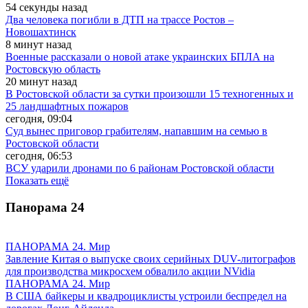
54 секунды назад
Два человека погибли в ДТП на трассе Ростов –
Новошахтинск
8 минут назад
Военные рассказали о новой атаке украинских БПЛА на
Ростовскую область
20 минут назад
В Ростовской области за сутки произошли 15 техногенных и
25 ландшафтных пожаров
сегодня, 09:04
Суд вынес приговор грабителям, напавшим на семью в
Ростовской области
сегодня, 06:53
ВСУ ударили дронами по 6 районам Ростовской области
Показать ещё
Панорама
24
ПАНОРАМА 24. Мир
Завление Китая о выпуске своих серийных DUV-литографов
для производства микросхем обвалило акции NVidia
ПАНОРАМА 24. Мир
В США байкеры и квадроциклисты устроили беспредел на