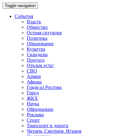
Toggle navigation
События
Власть
Общество
Острая ситуация
Политика
Образование
Культура
Скандалы
Прогноз
Отклик есть!
СВО
Армия
Афиша
Глядя из Ростова
Город
ЖКХ
Наука
Официально
Реклама
Спорт
Транспорт и дороги
Читаем. Смотрим. Играем