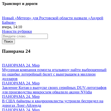
Транспорт и дороги
Новый «Метеор» для Ростовской области назвали «Андрей
Байков»
вчера, 14:10
Новости рубрики
Панорама
24
ПАНОРАМА 24. Мир
Мусорная компания помогла итальянцу найти выброшенный
по ошибке лотерейный билет с выигрышем в миллион
долларов
ПАНОРАМА 24. Мир
Завление Китая о выпуске своих серийных DUV-литографов
для производства микросхем обвалило акции NVidia
ПАНОРАМА 24. Мир
В США байкеры и квадроциклисты устроили беспредел на
дорогах Лонг-Айленда
ПАНОРАМА 24. Мир