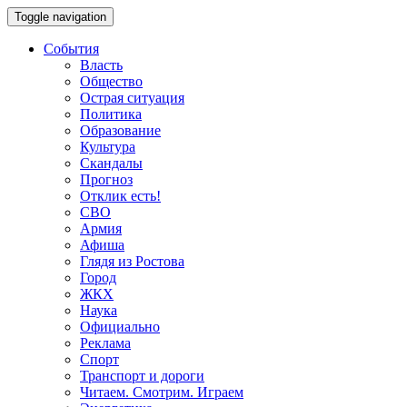
Toggle navigation
События
Власть
Общество
Острая ситуация
Политика
Образование
Культура
Скандалы
Прогноз
Отклик есть!
СВО
Армия
Афиша
Глядя из Ростова
Город
ЖКХ
Наука
Официально
Реклама
Спорт
Транспорт и дороги
Читаем. Смотрим. Играем