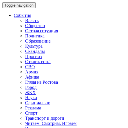
Toggle navigation
События
Власть
Общество
Острая ситуация
Политика
Образование
Культура
Скандалы
Прогноз
Отклик есть!
СВО
Армия
Афиша
Глядя из Ростова
Город
ЖКХ
Наука
Официально
Реклама
Спорт
Транспорт и дороги
Читаем. Смотрим. Играем