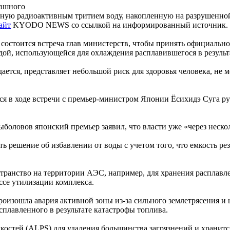
рашного
енную радиоактивным тритием воду, накопленную на разрушенн
айт
KYODO NEWS со ссылкой на информированный источник.
состоится встреча глав министерств, чтобы принять официально
одой, использующейся для охлаждения расплавившегося в резуль
ется, представляет небольшой риск для здоровья человека, не м
лся в ходе встречи с премьер-министром Японии Ёсихидэ Суга 
ыболовов японский премьер заявил, что власти уже «через неск
ть решение об избавлении от воды с учетом того, что емкость рез
странство на территории АЭС, например, для хранения расплавл
ссе утилизации комплекса.
роизошла авария активной зоны из-за сильного землетрясения и
плавленного в результате катастрофы топлива.
остей (ALPS) для удаления большинства загрязнений и хранится