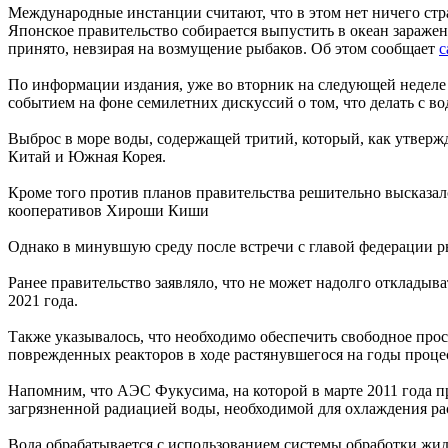
Международные инстанции считают, что в этом нет ничего ст
Японское правительство собирается выпустить в океан зараж
принято, невзирая на возмущение рыбаков. Об этом сообщает
с
По информации издания, уже во вторник на следующей неделе 
событием на фоне семилетних дискуссий о том, что делать с в
Выброс в море воды, содержащей тритий, который, как утвержда
Китай и Южная Корея.
Кроме того против планов правительства решительно высказа
кооперативов Хироши Киши
Однако в минувшую среду после встречи с главой федерации р
Ранее правительство заявляло, что не может надолго откладыва
2021 года.
Также указывалось, что необходимо обеспечить свободное про
поврежденных реакторов в ходе растянувшегося на годы проце
Напомним, что АЭС Фукусима, на которой в марте 2011 года п
загрязненной радиацией воды, необходимой для охлаждения рас
Вода обрабатывается с использованием системы обработки жидк