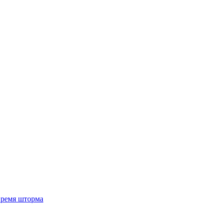
 время шторма