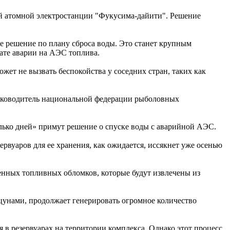
ой атомной электростанции "Фукусима-дайити". Решение
е решение по плану сброса воды. Это станет крупным
тате аварии на АЭС топлива.
ожет не вызвать беспокойства у соседних стран, таких как
руководитель национальной федерации рыболовных
олько дней» примут решение о спуске воды с аварийной АЭС.
ервуаров для ее хранения, как ожидается, иссякнет уже осенью
енных топливных обломков, которые будут извлечены из
 цунами, продолжает генерировать огромное количество
 в резервуарах на территории комплекса. Однако этот процесс