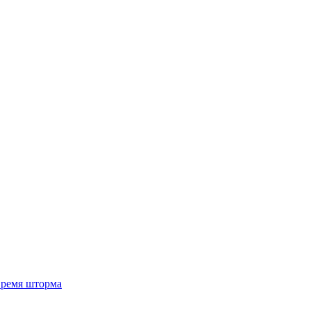
 время шторма