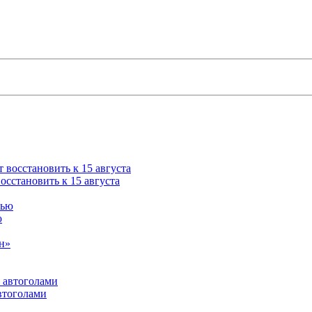
сстановить к 15 августа
ю
втоголами