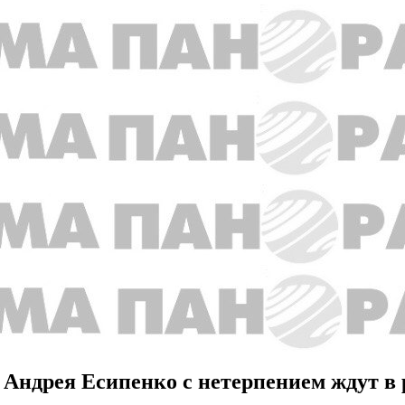
 Андрея Есипенко с нетерпением ждут в