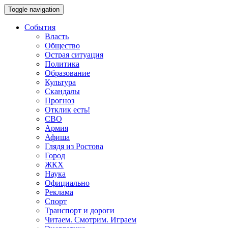
Toggle navigation
События
Власть
Общество
Острая ситуация
Политика
Образование
Культура
Скандалы
Прогноз
Отклик есть!
СВО
Армия
Афиша
Глядя из Ростова
Город
ЖКХ
Наука
Официально
Реклама
Спорт
Транспорт и дороги
Читаем. Смотрим. Играем