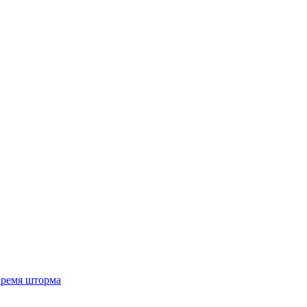
 время шторма