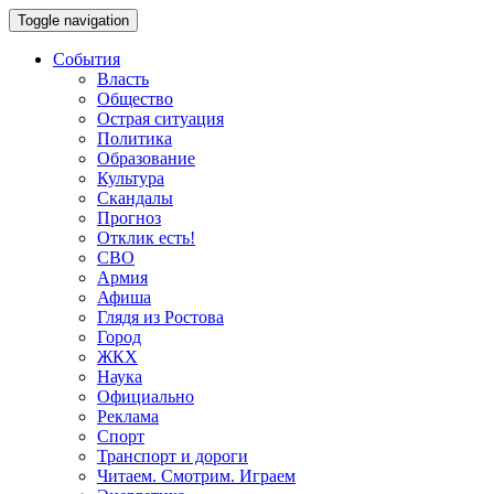
Toggle navigation
События
Власть
Общество
Острая ситуация
Политика
Образование
Культура
Скандалы
Прогноз
Отклик есть!
СВО
Армия
Афиша
Глядя из Ростова
Город
ЖКХ
Наука
Официально
Реклама
Спорт
Транспорт и дороги
Читаем. Смотрим. Играем