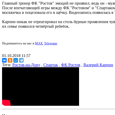
Главный тренер ФК "Ростов" эмоций не проявил, ведь он - му
После впечатляющей игры между ФК "Ростовом" и "Спартаком"
москвичка и поцеловала его в щёчку. Видеозапись появилась в 
Карпин никак не отреагировал на столь бурные проявления чув
их семье появился четвёртый ребеёок.
Подпишитесь на нас в
MAX
,
Telegram
.
01.10.2018 11:57
Теги:
Ростов-на-Дону
,
Спартак
,
ФК Ростов
,
Валерий Карпин