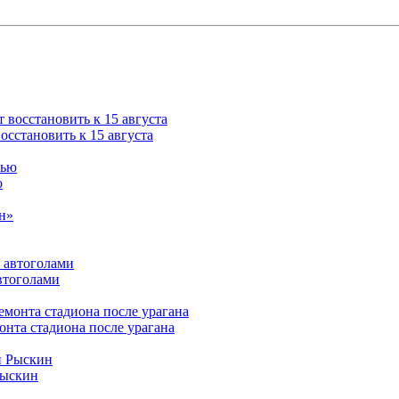
сстановить к 15 августа
ю
втоголами
нта стадиона после урагана
Рыскин