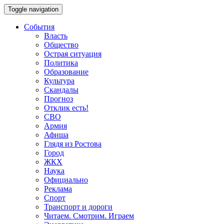
Toggle navigation
События
Власть
Общество
Острая ситуация
Политика
Образование
Культура
Скандалы
Прогноз
Отклик есть!
СВО
Армия
Афиша
Глядя из Ростова
Город
ЖКХ
Наука
Официально
Реклама
Спорт
Транспорт и дороги
Читаем. Смотрим. Играем