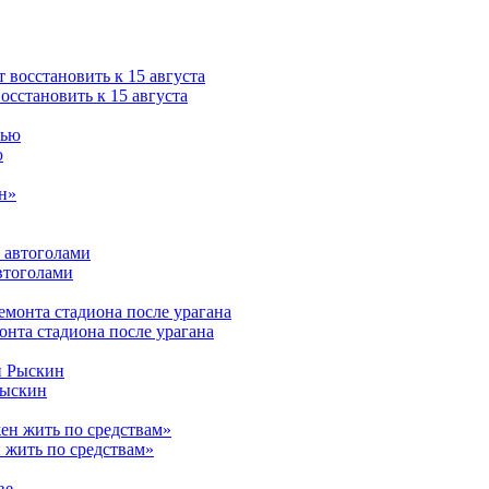
сстановить к 15 августа
ю
втоголами
нта стадиона после урагана
Рыскин
 жить по средствам»