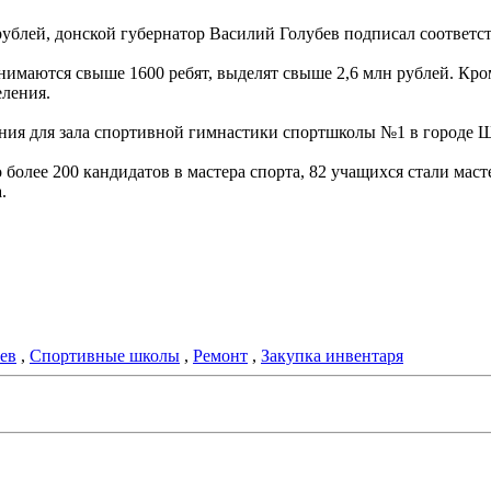
рублей, донской губернатор Василий Голубев подписал соответс
нимаются свыше 1600 ребят, выделят свыше 2,6 млн рублей. Кро
ления.
вания для зала спортивной гимнастики спортшколы №1 в городе 
олее 200 кандидатов в мастера спорта, 82 учащихся стали масте
.
ев
,
Спортивные школы
,
Ремонт
,
Закупка инвентаря