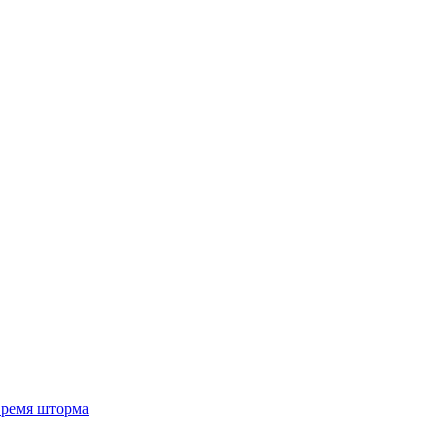
 время шторма