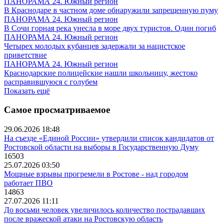
ПАНОРАМА 24. Южный регион
В Краснодаре в частном доме обнаружили запрещенную пуму
ПАНОРАМА 24. Южный регион
В Сочи горная река унесла в море двух туристов. Один погиб
ПАНОРАМА 24. Южный регион
Четырех молодых кубанцев задержали за нацистское
приветствие
ПАНОРАМА 24. Южный регион
Краснодарские полицейские нашли школьницу, жестоко
расправившуюся с голубем
Показать ещё
Самое просматриваемое
29.06.2026 18:48
На съезде «Единой России» утвердили список кандидатов от
Ростовской области на выборы в Государственную Думу
16503
25.07.2026 03:50
Мощные взрывы прогремели в Ростове - над городом
работает ПВО
14863
27.07.2026 11:11
До восьми человек увеличилось количество пострадавших
после вражеской атаки на Ростовскую область