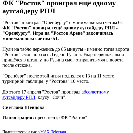
ФК "Ростов" проиграл ещё одному
аутсайдеру РПЛ
"Ростов" проиграл "Оренбургу" с минимальным счётом 0:1
ФК "Ростов" проиграл ещё одному аутсайдеру РПЛ -
"Оренбургу". Игра на "Ростов Арене" закончилась
минимальным счётом 0:1.
Нули на табло держались до 85 минуты - именно тогда ворота
"Ростов" смог поразить Гедеон Гузина. Удар первоначально
пришёлся в штангу, но Гузина смог отправить мяч в ворота
после отскока.
"Оренбург" после этой игры поднялся с 13 на 11 место
турнирной таблицы, у "Ростова" 10 место.
До этого 17 апреля "Ростов" проиграл
абсолютному
аутсайдеру РПЛ
, клубу "Сочи".
Светлана Шевцова
Иллюстрация:
пресс-центр ФК "Ростов"
Подпишитесь на нас в
MAX
,
Telegram
.