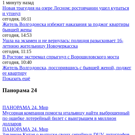
1 минуту назад
Новая трагедия на озере Лесном: ростовчанин ушел купаться
и утонул
сегодня, 16:11
Житель Волгодонска избежит наказания за поджог квартиры
бывшей жены
сегодня, 14:53
Ушла на экзамен и не вернулась: полиция разыскивает 16-
летнюю жительницу Новочеркасска
сегодня, 11:15
В Ростове экстремал спрыгнул с Ворошиловского моста
сегодня, 10:40
Житель Волгодонска, поссорившись с бывшей женой, поджег
ее квартиру
Показать ещё
Панорама
24
ПАНОРАМА 24. Мир
Мусорная компания помогла итальянцу найти выброшенный
по ошибке лотерейный билет с выигрышем в миллион
долларов
ПАНОРАМА 24. Мир
Завление Китая о выпуске своих серийных DUV-литографов