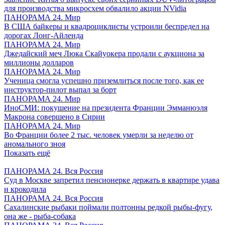
для производства микросхем обвалило акции NVidia
ПАНОРАМА 24. Мир
В США байкеры и квадроциклисты устроили беспредел на
дорогах Лонг-Айленда
ПАНОРАМА 24. Мир
Джедайский меч Люка Скайуокера продали с аукциона за
миллионы долларов
ПАНОРАМА 24. Мир
Ученица смогла успешно приземлиться после того, как ее
инструктор-пилот выпал за борт
ПАНОРАМА 24. Мир
ИноСМИ: покушение на президента Франции Эмманюэля
Макрона совершено в Сирии
ПАНОРАМА 24. Мир
Во Франции более 2 тыс. человек умерли за неделю от
аномального зноя
Показать ещё
ПАНОРАМА 24. Вся Россия
Суд в Москве запретил пенсионерке держать в квартире удава
и крокодила
ПАНОРАМА 24. Вся Россия
Сахалинские рыбаки поймали полтонны редкой рыбы-фугу,
она же - рыба-собака