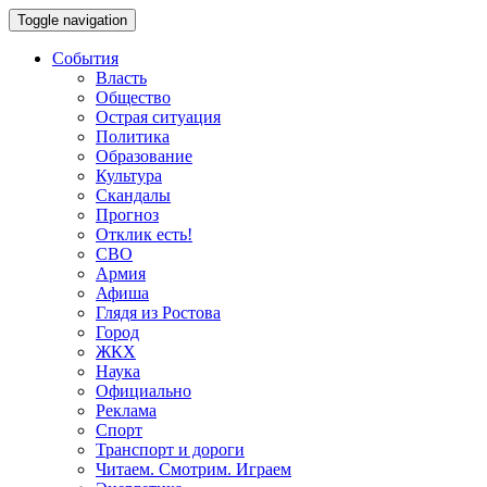
Toggle navigation
События
Власть
Общество
Острая ситуация
Политика
Образование
Культура
Скандалы
Прогноз
Отклик есть!
СВО
Армия
Афиша
Глядя из Ростова
Город
ЖКХ
Наука
Официально
Реклама
Спорт
Транспорт и дороги
Читаем. Смотрим. Играем