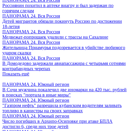
ПАНОРАМА 24. Вся Россия
Россиянин похитил в аптеке виагру и был задержан по
горячим следам
ПАНОРАМА 24. Вся Россия
Детей мигрантов обязали покинуть Россию по достижении
18-летия
ПАНОРАМА 24. Вся Россия
Медвежат-попрошаек удалили с трассы на Сахалине
ПАНОРАМА 24. Вся Россия
Жительница Приамурья подозревается в убийстве любимого
ударом скалки
ПАНОРАМА 24. Вся Россия
В Домодедово задержали авиапассажира с четырьмя сотнями
контрабандных черепах
Показать ещё
ПАНОРАМА 24. Южный регион
В Сочи мужчина покалечил две иномарки на 420 тыс. рублей
в поисках "портала в иные миры"
ПАНОРАМА 24. Южный регион
"Газпром нефть" разрешила кубанским водителям заливать
топливо в канистры на своих заправках
ПАНОРАМА 24. Южный регион
Число погибших в Архипо-Осиповке при атаке БПЛА
достигло 6, среди них трое детей