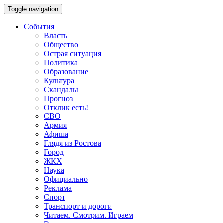
Toggle navigation
События
Власть
Общество
Острая ситуация
Политика
Образование
Культура
Скандалы
Прогноз
Отклик есть!
СВО
Армия
Афиша
Глядя из Ростова
Город
ЖКХ
Наука
Официально
Реклама
Спорт
Транспорт и дороги
Читаем. Смотрим. Играем