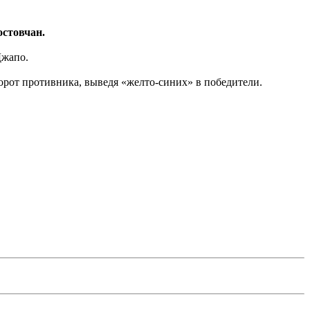
остовчан.
Джапо.
 ворот противника, выведя «желто-синих» в победители.