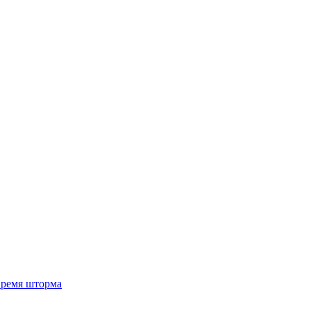
 время шторма