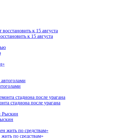
сстановить к 15 августа
ю
втоголами
нта стадиона после урагана
Рыскин
 жить по средствам»