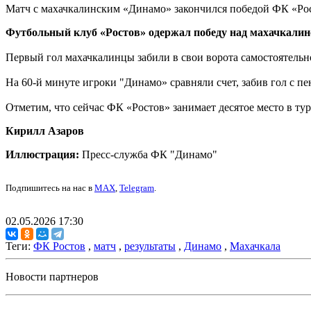
Матч с махачкалинским «Динамо» закончился победой ФК «Ро
Футбольный клуб «Ростов» одержал победу над махачкалинс
Первый гол махачкалинцы забили в свои ворота самостоятель
На 60-й минуте игроки "Динамо» сравняли счет, забив гол с пе
Отметим, что сейчас ФК «Ростов» занимает десятое место в ту
Кирилл Азаров
Иллюстрация:
Пресс-служба ФК "Динамо"
Подпишитесь на нас в
MAX
,
Telegram
.
02.05.2026 17:30
Теги:
ФК Ростов
,
матч
,
результаты
,
Динамо
,
Махачкала
Новости партнеров