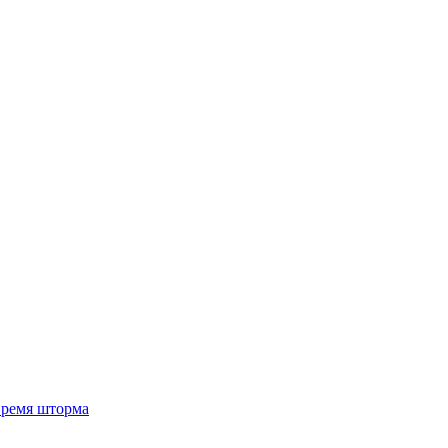
 время шторма