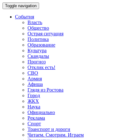
Toggle navigation
События
Власть
Общество
Острая ситуация
Политика
Образование
Культура
Скандалы
Прогноз
Отклик есть!
СВО
Армия
Афиша
Глядя из Ростова
Город
ЖКХ
Наука
Официально
Реклама
Спорт
Транспорт и дороги
Читаем. Смотрим. Играем