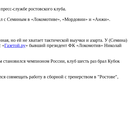
 пресс-службе ростовского клуба.
тал с Семиным в «Локомотиве», «Мордовии» и «Анжи».
ная, но ей не хватает тактической выучки и азарта. У (Семина)
с «
Газетой.ру
» бывший президент ФК «Локомотив» Николай
м становился чемпионом России, клуб шесть раз брал Кубок
я совмещать работу в сборной с тренерством в "Ростове",