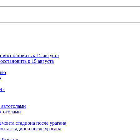
сстановить к 15 августа
ю
втоголами
нта стадиона после урагана