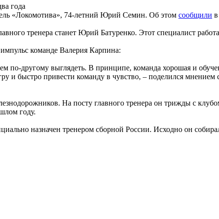
ва года
ель «Локомотива», 74-летний Юрий Семин. Об этом
сообщили
в
авного тренера станет Юрий Батуренко. Этот специалист рабо
 импульс команде Валерия Карпина:
ем по-другому выглядеть. В принципе, команда хорошая и обучен
гру и быстро привести команду в чувство, – поделился мнением 
лезнодорожников. На посту главного тренера он трижды с клубо
шлом году.
иально назначен тренером сборной России. Исходно он собиралс