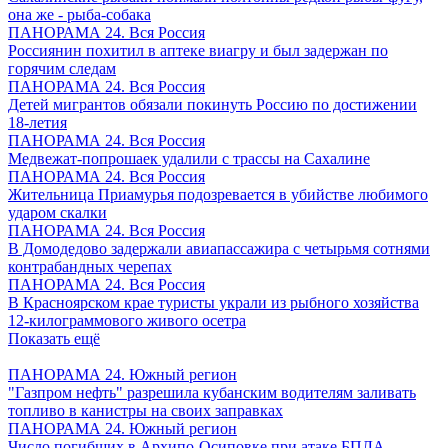
она же - рыба-собака
ПАНОРАМА 24. Вся Россия
Россиянин похитил в аптеке виагру и был задержан по
горячим следам
ПАНОРАМА 24. Вся Россия
Детей мигрантов обязали покинуть Россию по достижении
18-летия
ПАНОРАМА 24. Вся Россия
Медвежат-попрошаек удалили с трассы на Сахалине
ПАНОРАМА 24. Вся Россия
Жительница Приамурья подозревается в убийстве любимого
ударом скалки
ПАНОРАМА 24. Вся Россия
В Домодедово задержали авиапассажира с четырьмя сотнями
контрабандных черепах
ПАНОРАМА 24. Вся Россия
В Красноярском крае туристы украли из рыбного хозяйства
12-килограммового живого осетра
Показать ещё
ПАНОРАМА 24. Южный регион
"Газпром нефть" разрешила кубанским водителям заливать
топливо в канистры на своих заправках
ПАНОРАМА 24. Южный регион
Число погибших в Архипо-Осиповке при атаке БПЛА