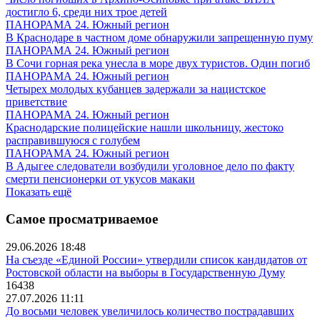
достигло 6, среди них трое детей
ПАНОРАМА 24. Южный регион
В Краснодаре в частном доме обнаружили запрещенную пуму
ПАНОРАМА 24. Южный регион
В Сочи горная река унесла в море двух туристов. Один погиб
ПАНОРАМА 24. Южный регион
Четырех молодых кубанцев задержали за нацистское
приветствие
ПАНОРАМА 24. Южный регион
Краснодарские полицейские нашли школьницу, жестоко
расправившуюся с голубем
ПАНОРАМА 24. Южный регион
В Адыгее следователи возбудили уголовное дело по факту
смерти пенсионерки от укусов макаки
Показать ещё
Самое просматриваемое
29.06.2026 18:48
На съезде «Единой России» утвердили список кандидатов от
Ростовской области на выборы в Государственную Думу
16438
27.07.2026 11:11
До восьми человек увеличилось количество пострадавших