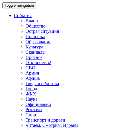
Toggle navigation
События
Власть
Общество
Острая ситуация
Политика
Образование
Культура
Скандалы
Прогноз
Отклик есть!
СВО
Армия
Афиша
Глядя из Ростова
Город
ЖКХ
Наука
Официально
Реклама
Спорт
Транспорт и дороги
Читаем. Смотрим. Играем