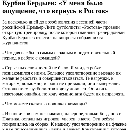
Курбан Бердыев: «У меня было
ощущение, что вернусь в Ростов»
За несколько дней до возобновления весенней части
российской Премьер-Лиги футболисты «Ростова» провели
открытую тренировку, после которой главный тренер дончан
Курбан Бердыев ответил на вопросы собравшихся
журналистов.
- Что для вас было самым сложным в подготовительный
период в работе с командой?
- Серьезных сложностей не было. Я увидел ребят,
познакомился с ними. Большое удовлетворение вызвало их
желание работать и совершенствоваться. Те нагрузки, к
которым, возможно, игроки не привыкли, они выдержали.
Отношением футболистов к делу доволен. Остались
некоторые ошибки, по ходу чемпионата будем их исправлять.
- Что можете сказать о новичках команды?
- Из новичков вам не знакомы, наверное, только Богданов и
Платика, остальных игроков, уверен, знаете. Эти ребята
понравились на сборах. К нашему удовлетворению на флажке
к нам присоединились Дзюба и Гранат. Конкуренция, которая