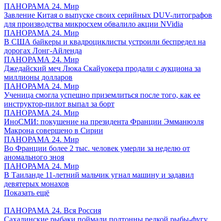
ПАНОРАМА 24. Мир
Завление Китая о выпуске своих серийных DUV-литографов
для производства микросхем обвалило акции NVidia
ПАНОРАМА 24. Мир
В США байкеры и квадроциклисты устроили беспредел на
дорогах Лонг-Айленда
ПАНОРАМА 24. Мир
Джедайский меч Люка Скайуокера продали с аукциона за
миллионы долларов
ПАНОРАМА 24. Мир
Ученица смогла успешно приземлиться после того, как ее
инструктор-пилот выпал за борт
ПАНОРАМА 24. Мир
ИноСМИ: покушение на президента Франции Эмманюэля
Макрона совершено в Сирии
ПАНОРАМА 24. Мир
Во Франции более 2 тыс. человек умерли за неделю от
аномального зноя
ПАНОРАМА 24. Мир
В Таиланде 11-летний мальчик угнал машину и задавил
девятерых монахов
Показать ещё
ПАНОРАМА 24. Вся Россия
Сахалинские рыбаки поймали полтонны редкой рыбы-фугу,