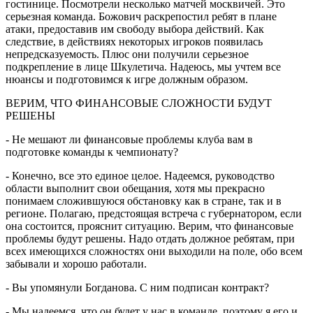
гостинице. Посмотрели несколько матчей москвичей. Это
серьезная команда. Божович раскрепостил ребят в плане
атаки, предоставив им свободу выбора действий. Как
следствие, в действиях некоторых игроков появилась
непредсказуемость. Плюс они получили серьезное
подкрепление в лице Шкулетича. Надеюсь, мы учтем все
нюансы и подготовимся к игре должным образом.
ВЕРИМ, ЧТО ФИНАНСОВЫЕ СЛОЖНОСТИ БУДУТ
РЕШЕНЫ
- Не мешают ли финансовые проблемы клуба вам в
подготовке команды к чемпионату?
- Конечно, все это единое целое. Надеемся, руководство
области выполнит свои обещания, хотя мы прекрасно
понимаем сложившуюся обстановку как в стране, так и в
регионе. Полагаю, предстоящая встреча с губернатором, если
она состоится, прояснит ситуацию. Верим, что финансовые
проблемы будут решены. Надо отдать должное ребятам, при
всех имеющихся сложностях они выходили на поле, обо всем
забывали и хорошо работали.
- Вы упомянули Богданова. С ним подписан контракт?
- Мы надеемся, что он будет у нас в команде, поэтому я его и