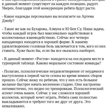
в данный момент существует на каждую позицию, радует.
Уверен, благодаря этой конкуренции ребята будут расти.
- Какие надежды персонально вы возлагаете на Артема
Дзюбу?
- Такие же как на Бухарова, Азмуна и Ю Бен Су. Наша задача,
чтобы каждый игрок был максимально задействован в
коллективных взаимодействиях. Сейчас все четверо
нападающих находятся в хорошей форме. К нашему
удовлетворению головная боль заключается в том, кого из них
ставить. Хуже было бы, если бы все оказалось наоборот.
- В данный момент «Ростов» находится на последнем месте в
турнирной таблице. Каково моральное состояние команды?
- Полагаю, психологическое неудовлетворение от неудачного
выступления в первой части сезона во время зимних сборов
прошло. Сейчас вижу по ребятам, что у них есть большое
желание быстрее начать весеннюю стадию. Они настроены
оптимистично, это видно по тренировкам. Психологический
аспект очень важен. Сейчас у нас сложился хороший
коллектив, который хочет играть. Ребята сами полностью
выкладываются и требуют того же друг от друга. Это
немаловажно.