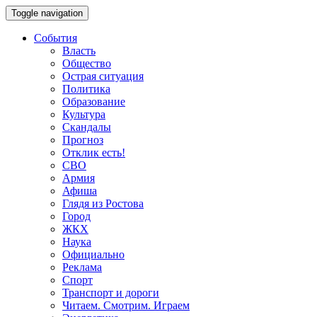
Toggle navigation
События
Власть
Общество
Острая ситуация
Политика
Образование
Культура
Скандалы
Прогноз
Отклик есть!
СВО
Армия
Афиша
Глядя из Ростова
Город
ЖКХ
Наука
Официально
Реклама
Спорт
Транспорт и дороги
Читаем. Смотрим. Играем