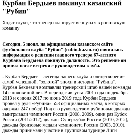
Курбан Бердыев покинул казанский
"Рубин"
Ходят слухи, что тренер планирует вернуться в ростовскую
команду
Сегодня, 5 июня, на официальном казанском сайте
футбольного клуба "Рубин" (rubin-kazan.ru) появилась
информация о решении главного тренера 67-летнего
Курбана Бердыева покинуть должность. Это решение он
принял после встречи с руководством клуба.
- Курбан Бердыев – легенда нашего клуба и олицетворение
самой успешной, "золотой" эпохи в истории "Рубина".
Курбан Бекиевич возглавлял тренерский штаб нашей команды
14 с половиной лет. В период с августа 2001 года по декабрь
2013 и с июня 2017 по июнь 2019 года Курбан Бердыев
провел у руля «Рубина» 553 официальных матча, в которых
одержал 247 побед! Под его руководством рубиновые дважды
выигрывали чемпионат России (2008, 2009), один раз Кубок
России (2011/2012), дважды Суперкубок России (2010, 2012),
дважды бронзовые медали чемпионата России (2003, 2010),
дважды принимали участие в групповом турнире Лиги