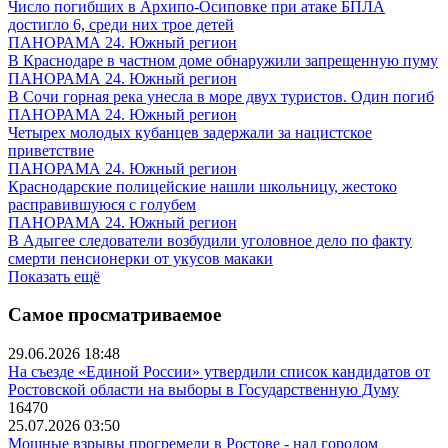
Число погибших в Архипо-Осиповке при атаке БПЛА
достигло 6, среди них трое детей
ПАНОРАМА 24. Южный регион
В Краснодаре в частном доме обнаружили запрещенную пуму
ПАНОРАМА 24. Южный регион
В Сочи горная река унесла в море двух туристов. Один погиб
ПАНОРАМА 24. Южный регион
Четырех молодых кубанцев задержали за нацистское
приветствие
ПАНОРАМА 24. Южный регион
Краснодарские полицейские нашли школьницу, жестоко
расправившуюся с голубем
ПАНОРАМА 24. Южный регион
В Адыгее следователи возбудили уголовное дело по факту
смерти пенсионерки от укусов макаки
Показать ещё
Самое просматриваемое
29.06.2026 18:48
На съезде «Единой России» утвердили список кандидатов от
Ростовской области на выборы в Государственную Думу
16470
25.07.2026 03:50
Мощные взрывы прогремели в Ростове - над городом