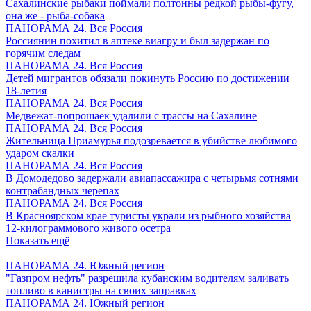
Сахалинские рыбаки поймали полтонны редкой рыбы-фугу,
она же - рыба-собака
ПАНОРАМА 24. Вся Россия
Россиянин похитил в аптеке виагру и был задержан по
горячим следам
ПАНОРАМА 24. Вся Россия
Детей мигрантов обязали покинуть Россию по достижении
18-летия
ПАНОРАМА 24. Вся Россия
Медвежат-попрошаек удалили с трассы на Сахалине
ПАНОРАМА 24. Вся Россия
Жительница Приамурья подозревается в убийстве любимого
ударом скалки
ПАНОРАМА 24. Вся Россия
В Домодедово задержали авиапассажира с четырьмя сотнями
контрабандных черепах
ПАНОРАМА 24. Вся Россия
В Красноярском крае туристы украли из рыбного хозяйства
12-килограммового живого осетра
Показать ещё
ПАНОРАМА 24. Южный регион
"Газпром нефть" разрешила кубанским водителям заливать
топливо в канистры на своих заправках
ПАНОРАМА 24. Южный регион