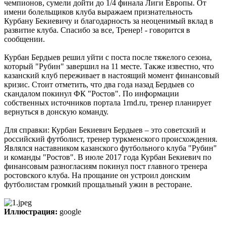
чемпионов, сумели дойти до 1/4 финала Лиги Европы. От
имени болельщиков клуба выражаем признательность
Курбану Бекиевичу и благодарность за неоценимый вклад в
развитие клуба. Спасибо за все, Тренер! - говорится в
сообщении.
Курбан Бердыев решил уйти с поста после тяжелого сезона,
который "Рубин" завершил на 11 месте. Также известно, что
казанский клуб переживает в настоящий момент финансовый
кризис. Стоит отметить, что два года назад Бердыев со
скандалом покинул ФК "Ростов". По информации
собственных источников портала 1rnd.ru, тренер планирует
вернуться в донскую команду.
Для справки: Курбан Бекиевич Бердыев – это советский и
российский футболист, тренер туркменского происхождения.
Являлся наставником казанского футбольного клуба "Рубин"
и команды "Ростов". В июле 2017 года Курбан Бекиевич по
финансовым разногласиям покинул пост главного тренера
ростовского клуба. На прощание он устроил донским
футболистам громкий прощальный ужин в ресторане.
Иллюстрация:
google