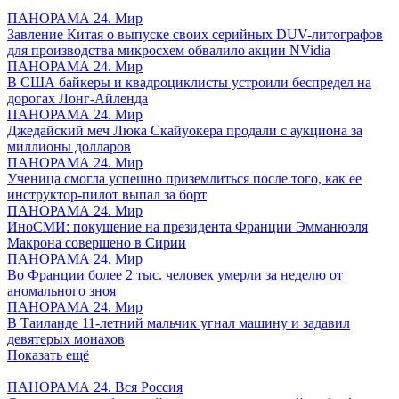
ПАНОРАМА 24. Мир
Завление Китая о выпуске своих серийных DUV-литографов
для производства микросхем обвалило акции NVidia
ПАНОРАМА 24. Мир
В США байкеры и квадроциклисты устроили беспредел на
дорогах Лонг-Айленда
ПАНОРАМА 24. Мир
Джедайский меч Люка Скайуокера продали с аукциона за
миллионы долларов
ПАНОРАМА 24. Мир
Ученица смогла успешно приземлиться после того, как ее
инструктор-пилот выпал за борт
ПАНОРАМА 24. Мир
ИноСМИ: покушение на президента Франции Эмманюэля
Макрона совершено в Сирии
ПАНОРАМА 24. Мир
Во Франции более 2 тыс. человек умерли за неделю от
аномального зноя
ПАНОРАМА 24. Мир
В Таиланде 11-летний мальчик угнал машину и задавил
девятерых монахов
Показать ещё
ПАНОРАМА 24. Вся Россия