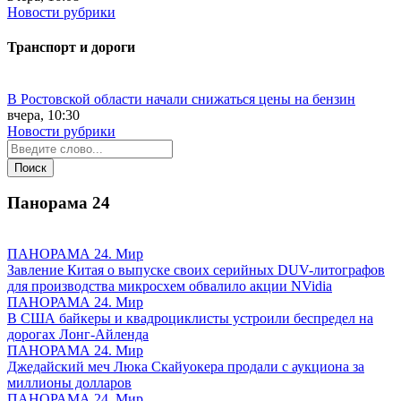
Новости рубрики
Транспорт и дороги
В Ростовской области начали снижаться цены на бензин
вчера, 10:30
Новости рубрики
Панорама
24
ПАНОРАМА 24. Мир
Завление Китая о выпуске своих серийных DUV-литографов
для производства микросхем обвалило акции NVidia
ПАНОРАМА 24. Мир
В США байкеры и квадроциклисты устроили беспредел на
дорогах Лонг-Айленда
ПАНОРАМА 24. Мир
Джедайский меч Люка Скайуокера продали с аукциона за
миллионы долларов
ПАНОРАМА 24. Мир