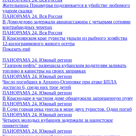
Жительница Приамурья подозревается в убийстве любимого
ударом скалки
ПАНОРАМА 24. Вся Россия
В Домодедово задержали авиапассажира с четырьмя сотнями
контрабандных черепах
ПАНОРАМА 24. Вся Россия
В Красноярском крае туристы украли из рыбного хозяйства
12-килограммового живого осетра
Показать ещё
ПАНОРАМА 24. Южный регион
"Газпром нефть" разрешила кубанским водителям заливать
топливо в канистры на своих заправках
ПАНОРАМА 24. Южный регион
Число погибших в Архипо-Осиповке при атаке БПЛА
достигло 6, среди них трое детей
ПАНОРАМА 24. Южный регион
В Краснодаре в частном доме обнаружили запрещенную пуму
ПАНОРАМА 24. Южный регион
В Сочи горная река унесла в море двух туристов. Один погиб
ПАНОРАМА 24. Южный регион
Четырех молодых кубанцев задержали за нацистское
приветствие
ПАНОРАМА 24. Южный регион