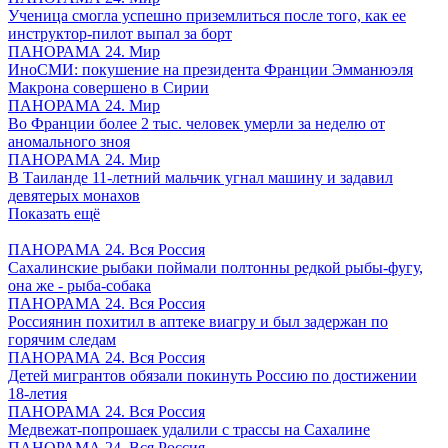
Ученица смогла успешно приземлиться после того, как ее
инструктор-пилот выпал за борт
ПАНОРАМА 24. Мир
ИноСМИ: покушение на президента Франции Эмманюэля
Макрона совершено в Сирии
ПАНОРАМА 24. Мир
Во Франции более 2 тыс. человек умерли за неделю от
аномального зноя
ПАНОРАМА 24. Мир
В Таиланде 11-летний мальчик угнал машину и задавил
девятерых монахов
Показать ещё
ПАНОРАМА 24. Вся Россия
Сахалинские рыбаки поймали полтонны редкой рыбы-фугу,
она же - рыба-собака
ПАНОРАМА 24. Вся Россия
Россиянин похитил в аптеке виагру и был задержан по
горячим следам
ПАНОРАМА 24. Вся Россия
Детей мигрантов обязали покинуть Россию по достижении
18-летия
ПАНОРАМА 24. Вся Россия
Медвежат-попрошаек удалили с трассы на Сахалине
ПАНОРАМА 24. Вся Россия