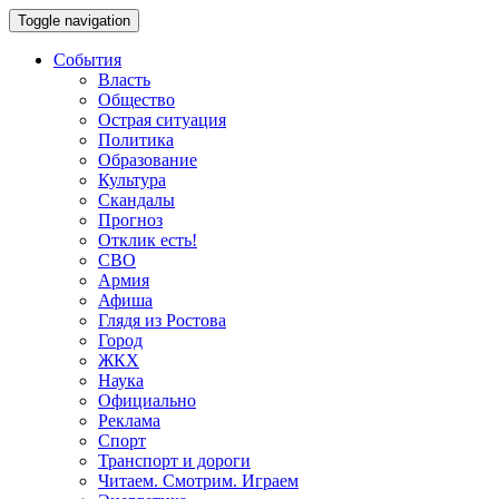
Toggle navigation
События
Власть
Общество
Острая ситуация
Политика
Образование
Культура
Скандалы
Прогноз
Отклик есть!
СВО
Армия
Афиша
Глядя из Ростова
Город
ЖКХ
Наука
Официально
Реклама
Спорт
Транспорт и дороги
Читаем. Смотрим. Играем