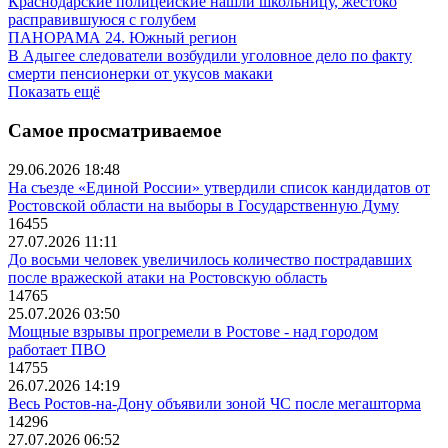
Краснодарские полицейские нашли школьницу, жестоко
расправившуюся с голубем
ПАНОРАМА 24. Южный регион
В Адыгее следователи возбудили уголовное дело по факту
смерти пенсионерки от укусов макаки
Показать ещё
Самое просматриваемое
29.06.2026 18:48
На съезде «Единой России» утвердили список кандидатов от
Ростовской области на выборы в Государственную Думу
16455
27.07.2026 11:11
До восьми человек увеличилось количество пострадавших
после вражеской атаки на Ростовскую область
14765
25.07.2026 03:50
Мощные взрывы прогремели в Ростове - над городом
работает ПВО
14755
26.07.2026 14:19
Весь Ростов-на-Дону объявили зоной ЧС после мегашторма
14296
27.07.2026 06:52