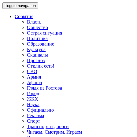
Toggle navigation
События
Власть
Общество
Острая ситуация
Политика
Образование
Культура
Скандалы
Прогноз
Отклик есть!
СВО
Армия
Афиша
Глядя из Ростова
Город
ЖКХ
Наука
Официально
Реклама
Спорт
Транспорт и дороги
Читаем. Смотрим. Играем