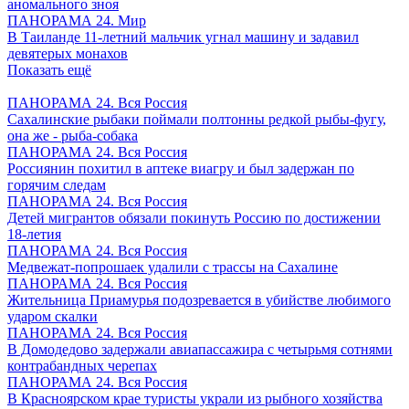
аномального зноя
ПАНОРАМА 24. Мир
В Таиланде 11-летний мальчик угнал машину и задавил
девятерых монахов
Показать ещё
ПАНОРАМА 24. Вся Россия
Сахалинские рыбаки поймали полтонны редкой рыбы-фугу,
она же - рыба-собака
ПАНОРАМА 24. Вся Россия
Россиянин похитил в аптеке виагру и был задержан по
горячим следам
ПАНОРАМА 24. Вся Россия
Детей мигрантов обязали покинуть Россию по достижении
18-летия
ПАНОРАМА 24. Вся Россия
Медвежат-попрошаек удалили с трассы на Сахалине
ПАНОРАМА 24. Вся Россия
Жительница Приамурья подозревается в убийстве любимого
ударом скалки
ПАНОРАМА 24. Вся Россия
В Домодедово задержали авиапассажира с четырьмя сотнями
контрабандных черепах
ПАНОРАМА 24. Вся Россия
В Красноярском крае туристы украли из рыбного хозяйства