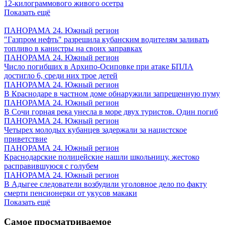
12-килограммового живого осетра
Показать ещё
ПАНОРАМА 24. Южный регион
"Газпром нефть" разрешила кубанским водителям заливать
топливо в канистры на своих заправках
ПАНОРАМА 24. Южный регион
Число погибших в Архипо-Осиповке при атаке БПЛА
достигло 6, среди них трое детей
ПАНОРАМА 24. Южный регион
В Краснодаре в частном доме обнаружили запрещенную пуму
ПАНОРАМА 24. Южный регион
В Сочи горная река унесла в море двух туристов. Один погиб
ПАНОРАМА 24. Южный регион
Четырех молодых кубанцев задержали за нацистское
приветствие
ПАНОРАМА 24. Южный регион
Краснодарские полицейские нашли школьницу, жестоко
расправившуюся с голубем
ПАНОРАМА 24. Южный регион
В Адыгее следователи возбудили уголовное дело по факту
смерти пенсионерки от укусов макаки
Показать ещё
Самое просматриваемое