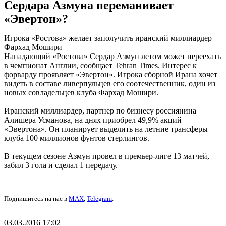
Сердара Азмуна переманивает
«Эвертон»?
Игрока «Ростова» желает заполучить иранский миллиардер
Фархад Мошири
Нападающий «Ростова» Сердар Азмун летом может переехать
в чемпионат Англии, сообщает Tehran Times. Интерес к
форварду проявляет «Эвертон». Игрока сборной Ирана хочет
видеть в составе ливерпульцев его соотечественник, один из
новых совладельцев клуба Фархад Мошири.
Иранский миллиардер, партнер по бизнесу россиянина
Алишера Усманова, на днях приобрел 49,9% акций
«Эвертона». Он планирует выделить на летние трансферы
клуба 100 миллионов фунтов стерлингов.
В текущем сезоне Азмун провел в премьер-лиге 13 матчей,
забил 3 гола и сделал 1 передачу.
Подпишитесь на нас в
MAX
,
Telegram
.
03.03.2016 17:02