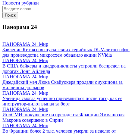
Новости рубрики
Панорама
24
ПАНОРАМА 24. Мир
Завление Китая о выпуске своих серийных DUV-литографов
для производства микросхем обвалило акции NVidia
ПАНОРАМА 24. Мир
В США байкеры и квадроциклисты устроили беспредел на
дорогах Лонг-Айленда
ПАНОРАМА 24. Мир
Джедайский меч Люка Скайуокера продали с аукциона за
миллионы долларов
ПАНОРАМА 24. Мир
Ученица смогла успешно приземлиться после того, как ее
инструктор-пилот выпал за борт
ПАНОРАМА 24. Мир
ИноСМИ: покушение на президента Франции Эмманюэля
Макрона совершено в Сирии
ПАНОРАМА 24. Мир
Во Франции более 2 тыс. человек умерли за неделю от