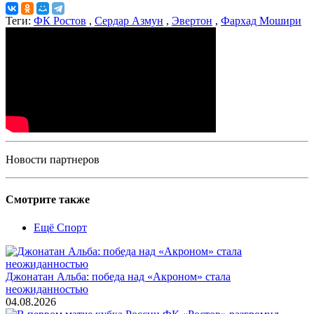
Теги:
ФК Ростов
,
Сердар Азмун
,
Эвертон
,
Фархад Мошири
Новости партнеров
Смотрите также
Ещё Спорт
Джонатан Альба: победа над «Акроном» стала
неожиданностью
04.08.2026