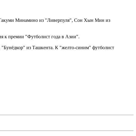
их Такуми Минамино из "Ливерпуля", Сон Хын Мин из
я к премии "Футболист года в Азии".
а "Бунёдкор" из Ташкента. К "желто-синим" футболист