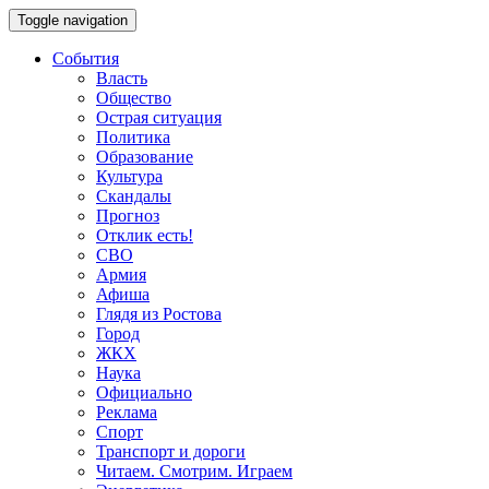
Toggle navigation
События
Власть
Общество
Острая ситуация
Политика
Образование
Культура
Скандалы
Прогноз
Отклик есть!
СВО
Армия
Афиша
Глядя из Ростова
Город
ЖКХ
Наука
Официально
Реклама
Спорт
Транспорт и дороги
Читаем. Смотрим. Играем