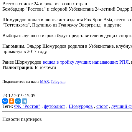
Всего в списке 24 игрока из разных стран
Бомбардир "Ростова" и сборной Узбекистана 24-летний Элдор 
Шомуродов попал в шорт-лист издания Fox Sport Asia, всего 
"Тоттенхэма", Паулиньо из Гуанчжоу Эвергранд" и другие.
Выбирать лучшего игрока будут представители ведущих спорти
Напомним, Эльдор Шомуродов родился в Узбекистане, клубную 
примкнул в 2017 году.
Ранее Шормуродов
вошел в тройку лучших нападающих РПЛ
,
Иллюстрация:
fc-rostov.ru
Подпишитесь на нас в
MAX
,
Telegram
.
23.12.2019 15:05
Теги:
ФК "Ростов"
,
футболист
,
Шомуродов
,
спорт
,
лучший ф
Новости партнеров