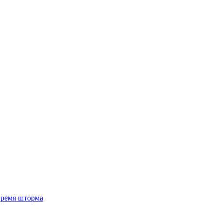
 время шторма