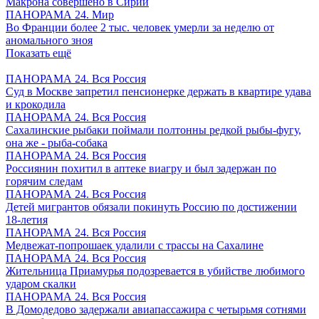
Макрона совершено в Сирии
ПАНОРАМА 24. Мир
Во Франции более 2 тыс. человек умерли за неделю от
аномального зноя
Показать ещё
ПАНОРАМА 24. Вся Россия
Суд в Москве запретил пенсионерке держать в квартире удава
и крокодила
ПАНОРАМА 24. Вся Россия
Сахалинские рыбаки поймали полтонны редкой рыбы-фугу,
она же - рыба-собака
ПАНОРАМА 24. Вся Россия
Россиянин похитил в аптеке виагру и был задержан по
горячим следам
ПАНОРАМА 24. Вся Россия
Детей мигрантов обязали покинуть Россию по достижении
18-летия
ПАНОРАМА 24. Вся Россия
Медвежат-попрошаек удалили с трассы на Сахалине
ПАНОРАМА 24. Вся Россия
Жительница Приамурья подозревается в убийстве любимого
ударом скалки
ПАНОРАМА 24. Вся Россия
В Домодедово задержали авиапассажира с четырьмя сотнями