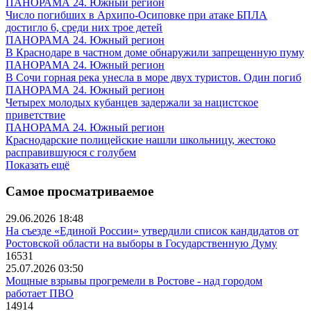
ПАНОРАМА 24. Южный регион
Число погибших в Архипо-Осиповке при атаке БПЛА
достигло 6, среди них трое детей
ПАНОРАМА 24. Южный регион
В Краснодаре в частном доме обнаружили запрещенную пуму
ПАНОРАМА 24. Южный регион
В Сочи горная река унесла в море двух туристов. Один погиб
ПАНОРАМА 24. Южный регион
Четырех молодых кубанцев задержали за нацистское
приветствие
ПАНОРАМА 24. Южный регион
Краснодарские полицейские нашли школьницу, жестоко
расправившуюся с голубем
Показать ещё
Самое просматриваемое
29.06.2026 18:48
На съезде «Единой России» утвердили список кандидатов от
Ростовской области на выборы в Государственную Думу
16531
25.07.2026 03:50
Мощные взрывы прогремели в Ростове - над городом
работает ПВО
14914