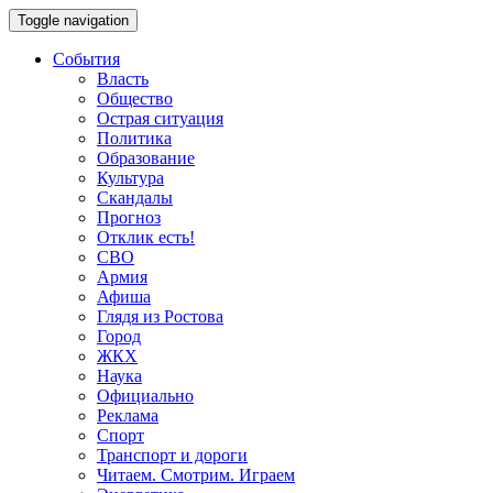
Toggle navigation
События
Власть
Общество
Острая ситуация
Политика
Образование
Культура
Скандалы
Прогноз
Отклик есть!
СВО
Армия
Афиша
Глядя из Ростова
Город
ЖКХ
Наука
Официально
Реклама
Спорт
Транспорт и дороги
Читаем. Смотрим. Играем