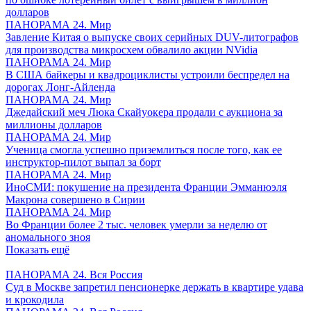
долларов
ПАНОРАМА 24. Мир
Завление Китая о выпуске своих серийных DUV-литографов
для производства микросхем обвалило акции NVidia
ПАНОРАМА 24. Мир
В США байкеры и квадроциклисты устроили беспредел на
дорогах Лонг-Айленда
ПАНОРАМА 24. Мир
Джедайский меч Люка Скайуокера продали с аукциона за
миллионы долларов
ПАНОРАМА 24. Мир
Ученица смогла успешно приземлиться после того, как ее
инструктор-пилот выпал за борт
ПАНОРАМА 24. Мир
ИноСМИ: покушение на президента Франции Эмманюэля
Макрона совершено в Сирии
ПАНОРАМА 24. Мир
Во Франции более 2 тыс. человек умерли за неделю от
аномального зноя
Показать ещё
ПАНОРАМА 24. Вся Россия
Суд в Москве запретил пенсионерке держать в квартире удава
и крокодила