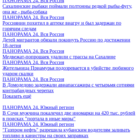
ПАНОРАМА 24. Вся Россия
Сахалинские рыбаки поймали полтонны редкой рыбы-фугу,
она же - рыба-собака
ПАНОРАМА 24. Вся Россия
Россиянин похитил в аптеке виагру и был задержан по
горячим следам
ПАНОРАМА 24. Вся Россия
Детей мигрантов обязали покинуть Россию по достижении
18-летия
ПАНОРАМА 24. Вся Россия
Медвежат-попрошаек удалили с трассы на Сахалине
ПАНОРАМА 24. Вся Россия
Жительница Приамурья подозревается в убийстве любимого
ударом скалки
ПАНОРАМА 24. Вся Россия
В Домодедово задержали авиапассажира с четырьмя сотнями
контрабандных черепах
Показать ещё
ПАНОРАМА 24. Южный регион
В Сочи мужчина покалечил две иномарки на 420 тыс. рублей
в поисках "портала в иные миры"
ПАНОРАМА 24. Южный регион
"Газпром нефть" разрешила кубанским водителям заливать
топливо в канистры на своих заправках