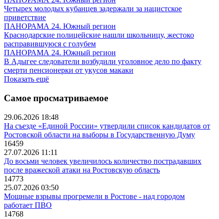
Четырех молодых кубанцев задержали за нацистское
приветствие
ПАНОРАМА 24. Южный регион
Краснодарские полицейские нашли школьницу, жестоко
расправившуюся с голубем
ПАНОРАМА 24. Южный регион
В Адыгее следователи возбудили уголовное дело по факту
смерти пенсионерки от укусов макаки
Показать ещё
Самое просматриваемое
29.06.2026 18:48
На съезде «Единой России» утвердили список кандидатов от
Ростовской области на выборы в Государственную Думу
16459
27.07.2026 11:11
До восьми человек увеличилось количество пострадавших
после вражеской атаки на Ростовскую область
14773
25.07.2026 03:50
Мощные взрывы прогремели в Ростове - над городом
работает ПВО
14768