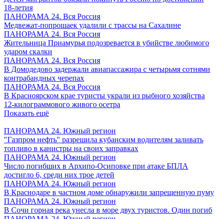
18-летия
ПАНОРАМА 24. Вся Россия
Медвежат-попрошаек удалили с трассы на Сахалине
ПАНОРАМА 24. Вся Россия
Жительница Приамурья подозревается в убийстве любимого
ударом скалки
ПАНОРАМА 24. Вся Россия
В Домодедово задержали авиапассажира с четырьмя сотнями
контрабандных черепах
ПАНОРАМА 24. Вся Россия
В Красноярском крае туристы украли из рыбного хозяйства
12-килограммового живого осетра
Показать ещё
ПАНОРАМА 24. Южный регион
"Газпром нефть" разрешила кубанским водителям заливать
топливо в канистры на своих заправках
ПАНОРАМА 24. Южный регион
Число погибших в Архипо-Осиповке при атаке БПЛА
достигло 6, среди них трое детей
ПАНОРАМА 24. Южный регион
В Краснодаре в частном доме обнаружили запрещенную пуму
ПАНОРАМА 24. Южный регион
В Сочи горная река унесла в море двух туристов. Один погиб
ПАНОРАМА 24. Южный регион