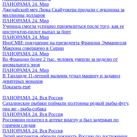
ПАНОРАМА 24. Мир
Джедайский меч Люка Скайуокера продали с аукциона за
миллионы долларов
ПАНОРАМА 24. Мир
Ученица смогла успешно приземлиться после того, как ее
инструктор-пилот выпал за борт
ПАНОРАМА 24. Мир
ИноСМИ: покушение на президента Франции Эмманюэля
Макрона совершено в Сирии
ПАНОРАМА 24. Мир
Во Франции более 2 тыс. человек умерли за неделю от
аномального зноя
ПАНОРАМА 24. Мир
В Таиланде 11-летний мальчик угнал машину и задавил
девятерых монахов
Показать ещё
ПАНОРАМА 24. Вся Россия
Сахалинские рыбаки поймали полтонны редкой рыбы-фугу,
она же - рыба-собака
ПАНОРАМА 24. Вся Россия
Россиянин похитил в аптеке виагру и был задержан по
горячим следам
ПАНОРАМА 24. Вся Россия
Детей мигрантов обязали покинуть Россию по достижении