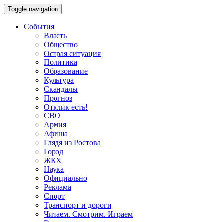
Toggle navigation
События
Власть
Общество
Острая ситуация
Политика
Образование
Культура
Скандалы
Прогноз
Отклик есть!
СВО
Армия
Афиша
Глядя из Ростова
Город
ЖКХ
Наука
Официально
Реклама
Спорт
Транспорт и дороги
Читаем. Смотрим. Играем