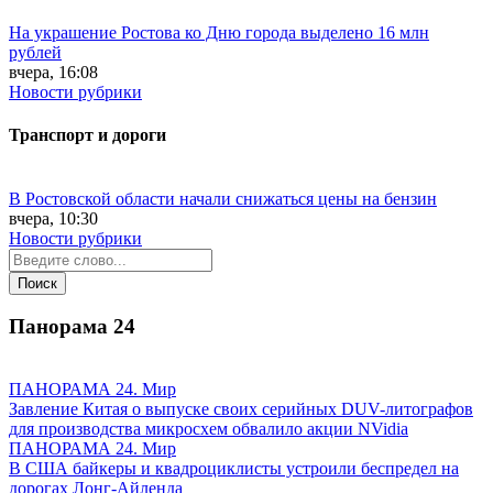
На украшение Ростова ко Дню города выделено 16 млн
рублей
вчера, 16:08
Новости рубрики
Транспорт и дороги
В Ростовской области начали снижаться цены на бензин
вчера, 10:30
Новости рубрики
Панорама
24
ПАНОРАМА 24. Мир
Завление Китая о выпуске своих серийных DUV-литографов
для производства микросхем обвалило акции NVidia
ПАНОРАМА 24. Мир
В США байкеры и квадроциклисты устроили беспредел на
дорогах Лонг-Айленда