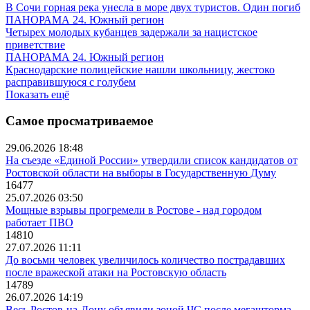
В Сочи горная река унесла в море двух туристов. Один погиб
ПАНОРАМА 24. Южный регион
Четырех молодых кубанцев задержали за нацистское
приветствие
ПАНОРАМА 24. Южный регион
Краснодарские полицейские нашли школьницу, жестоко
расправившуюся с голубем
Показать ещё
Самое просматриваемое
29.06.2026 18:48
На съезде «Единой России» утвердили список кандидатов от
Ростовской области на выборы в Государственную Думу
16477
25.07.2026 03:50
Мощные взрывы прогремели в Ростове - над городом
работает ПВО
14810
27.07.2026 11:11
До восьми человек увеличилось количество пострадавших
после вражеской атаки на Ростовскую область
14789
26.07.2026 14:19
Весь Ростов-на-Дону объявили зоной ЧС после мегашторма