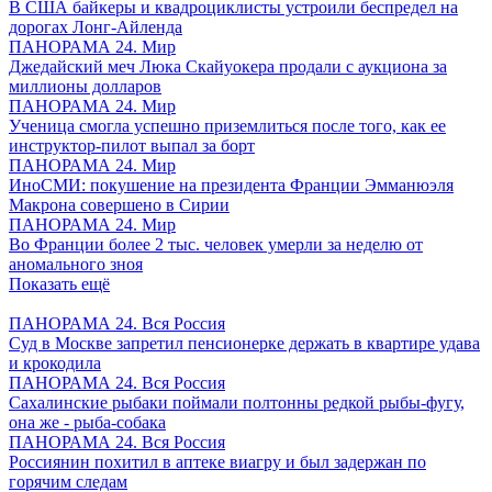
В США байкеры и квадроциклисты устроили беспредел на
дорогах Лонг-Айленда
ПАНОРАМА 24. Мир
Джедайский меч Люка Скайуокера продали с аукциона за
миллионы долларов
ПАНОРАМА 24. Мир
Ученица смогла успешно приземлиться после того, как ее
инструктор-пилот выпал за борт
ПАНОРАМА 24. Мир
ИноСМИ: покушение на президента Франции Эмманюэля
Макрона совершено в Сирии
ПАНОРАМА 24. Мир
Во Франции более 2 тыс. человек умерли за неделю от
аномального зноя
Показать ещё
ПАНОРАМА 24. Вся Россия
Суд в Москве запретил пенсионерке держать в квартире удава
и крокодила
ПАНОРАМА 24. Вся Россия
Сахалинские рыбаки поймали полтонны редкой рыбы-фугу,
она же - рыба-собака
ПАНОРАМА 24. Вся Россия
Россиянин похитил в аптеке виагру и был задержан по
горячим следам