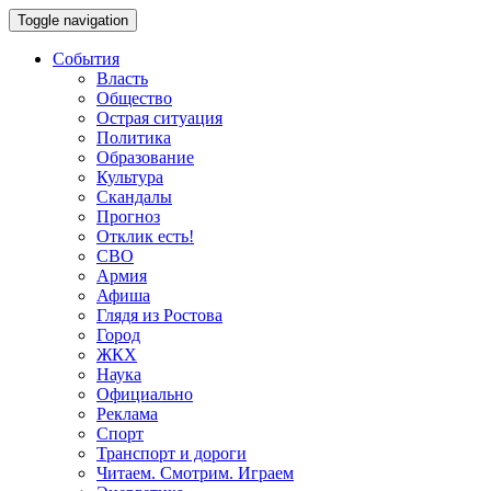
Toggle navigation
События
Власть
Общество
Острая ситуация
Политика
Образование
Культура
Скандалы
Прогноз
Отклик есть!
СВО
Армия
Афиша
Глядя из Ростова
Город
ЖКХ
Наука
Официально
Реклама
Спорт
Транспорт и дороги
Читаем. Смотрим. Играем