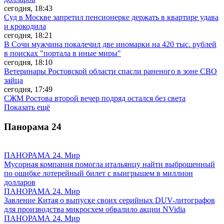
сегодня, 18:43
Суд в Москве запретил пенсионерке держать в квартире удава
и крокодила
сегодня, 18:21
В Сочи мужчина покалечил две иномарки на 420 тыс. рублей
в поисках "портала в иные миры"
сегодня, 18:10
Ветеринары Ростовской области спасли раненого в зоне СВО
зайца
сегодня, 17:49
СЖМ Ростова второй вечер подряд остался без света
Показать ещё
Панорама
24
ПАНОРАМА 24. Мир
Мусорная компания помогла итальянцу найти выброшенный
по ошибке лотерейный билет с выигрышем в миллион
долларов
ПАНОРАМА 24. Мир
Завление Китая о выпуске своих серийных DUV-литографов
для производства микросхем обвалило акции NVidia
ПАНОРАМА 24. Мир