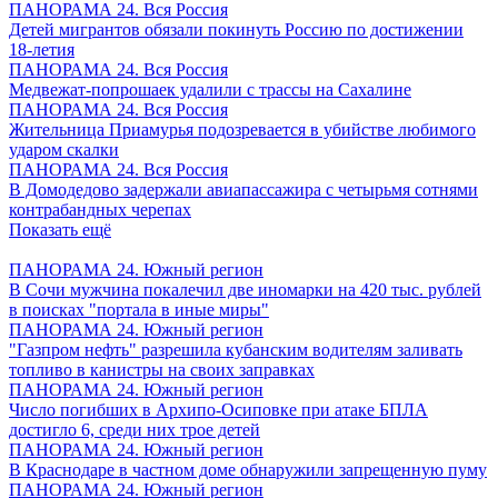
ПАНОРАМА 24. Вся Россия
Детей мигрантов обязали покинуть Россию по достижении
18-летия
ПАНОРАМА 24. Вся Россия
Медвежат-попрошаек удалили с трассы на Сахалине
ПАНОРАМА 24. Вся Россия
Жительница Приамурья подозревается в убийстве любимого
ударом скалки
ПАНОРАМА 24. Вся Россия
В Домодедово задержали авиапассажира с четырьмя сотнями
контрабандных черепах
Показать ещё
ПАНОРАМА 24. Южный регион
В Сочи мужчина покалечил две иномарки на 420 тыс. рублей
в поисках "портала в иные миры"
ПАНОРАМА 24. Южный регион
"Газпром нефть" разрешила кубанским водителям заливать
топливо в канистры на своих заправках
ПАНОРАМА 24. Южный регион
Число погибших в Архипо-Осиповке при атаке БПЛА
достигло 6, среди них трое детей
ПАНОРАМА 24. Южный регион
В Краснодаре в частном доме обнаружили запрещенную пуму
ПАНОРАМА 24. Южный регион