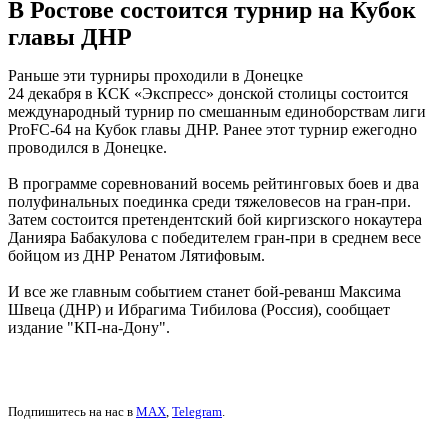
В Ростове состоится турнир на Кубок
главы ДНР
Раньше эти турниры проходили в Донецке
24 декабря в КСК «Экспресс» донской столицы состоится
международный турнир по смешанным единоборствам лиги
ProFC-64 на Кубок главы ДНР. Ранее этот турнир ежегодно
проводился в Донецке.
В программе соревнований восемь рейтинговых боев и два
полуфинальных поединка среди тяжеловесов на гран-при.
Затем состоится претендентский бой киргизского нокаутера
Данияра Бабакулова с победителем гран-при в среднем весе
бойцом из ДНР Ренатом Лятифовым.
И все же главным событием станет бой-реванш Максима
Швеца (ДНР) и Ибрагима Тибилова (Россия), сообщает
издание "КП-на-Дону".
Подпишитесь на нас в
MAX
,
Telegram
.