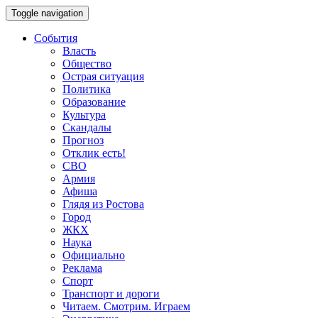
Toggle navigation
События
Власть
Общество
Острая ситуация
Политика
Образование
Культура
Скандалы
Прогноз
Отклик есть!
СВО
Армия
Афиша
Глядя из Ростова
Город
ЖКХ
Наука
Официально
Реклама
Спорт
Транспорт и дороги
Читаем. Смотрим. Играем