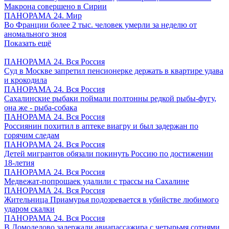
Макрона совершено в Сирии
ПАНОРАМА 24. Мир
Во Франции более 2 тыс. человек умерли за неделю от
аномального зноя
Показать ещё
ПАНОРАМА 24. Вся Россия
Суд в Москве запретил пенсионерке держать в квартире удава
и крокодила
ПАНОРАМА 24. Вся Россия
Сахалинские рыбаки поймали полтонны редкой рыбы-фугу,
она же - рыба-собака
ПАНОРАМА 24. Вся Россия
Россиянин похитил в аптеке виагру и был задержан по
горячим следам
ПАНОРАМА 24. Вся Россия
Детей мигрантов обязали покинуть Россию по достижении
18-летия
ПАНОРАМА 24. Вся Россия
Медвежат-попрошаек удалили с трассы на Сахалине
ПАНОРАМА 24. Вся Россия
Жительница Приамурья подозревается в убийстве любимого
ударом скалки
ПАНОРАМА 24. Вся Россия
В Домодедово задержали авиапассажира с четырьмя сотнями