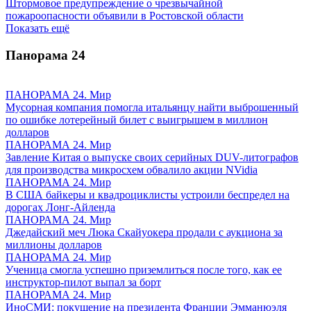
Штормовое предупреждение о чрезвычайной
пожароопасности объявили в Ростовской области
Показать ещё
Панорама
24
ПАНОРАМА 24. Мир
Мусорная компания помогла итальянцу найти выброшенный
по ошибке лотерейный билет с выигрышем в миллион
долларов
ПАНОРАМА 24. Мир
Завление Китая о выпуске своих серийных DUV-литографов
для производства микросхем обвалило акции NVidia
ПАНОРАМА 24. Мир
В США байкеры и квадроциклисты устроили беспредел на
дорогах Лонг-Айленда
ПАНОРАМА 24. Мир
Джедайский меч Люка Скайуокера продали с аукциона за
миллионы долларов
ПАНОРАМА 24. Мир
Ученица смогла успешно приземлиться после того, как ее
инструктор-пилот выпал за борт
ПАНОРАМА 24. Мир
ИноСМИ: покушение на президента Франции Эмманюэля