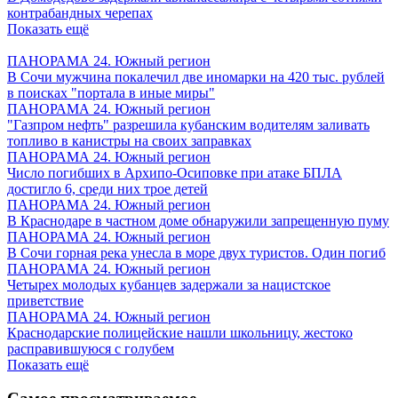
контрабандных черепах
Показать ещё
ПАНОРАМА 24. Южный регион
В Сочи мужчина покалечил две иномарки на 420 тыс. рублей
в поисках "портала в иные миры"
ПАНОРАМА 24. Южный регион
"Газпром нефть" разрешила кубанским водителям заливать
топливо в канистры на своих заправках
ПАНОРАМА 24. Южный регион
Число погибших в Архипо-Осиповке при атаке БПЛА
достигло 6, среди них трое детей
ПАНОРАМА 24. Южный регион
В Краснодаре в частном доме обнаружили запрещенную пуму
ПАНОРАМА 24. Южный регион
В Сочи горная река унесла в море двух туристов. Один погиб
ПАНОРАМА 24. Южный регион
Четырех молодых кубанцев задержали за нацистское
приветствие
ПАНОРАМА 24. Южный регион
Краснодарские полицейские нашли школьницу, жестоко
расправившуюся с голубем
Показать ещё