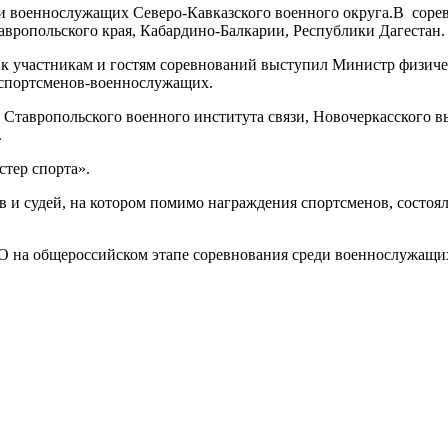
 военнослужащих Северо-Кавказского военного округа.В сорев
авропольского края, Кабардино-Балкарии, Республики Дагестан.
к участникам и гостям соревнований выступил Министр физичес
 спортсменов-военнослужащих.
е Ставропольского военного института связи, Новочеркасского 
.
тер спорта».
 и судей, на котором помимо награждения спортсменов, состоя
О на общероссийском этапе соревнования среди военнослужащих