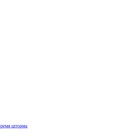
 время шторма