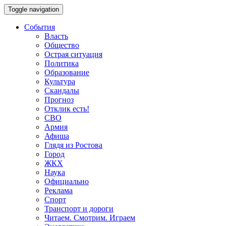
Toggle navigation
События
Власть
Общество
Острая ситуация
Политика
Образование
Культура
Скандалы
Прогноз
Отклик есть!
СВО
Армия
Афиша
Глядя из Ростова
Город
ЖКХ
Наука
Официально
Реклама
Спорт
Транспорт и дороги
Читаем. Смотрим. Играем