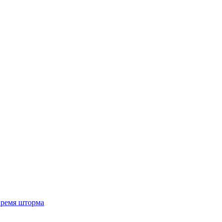
 время шторма