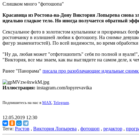
Слишком много "фотошопа"
Красавица из Ростова-на-Дону Виктория Лопырева снова з
идеально гладкое тело. Но иногда получается обратный эффе
Сексуальное фото в золотистом купальнике и прозрачных ботфо
ростовчанку в излишней любви к фотошопу. На снимке девушке 
фигур знаменитостей). По всей видимости, во время обработки
"Ну да, любая может "отфотошопить" себя по полной и вуаля!
"Виктория, все мы знаем, как вы выглядите на самом деле, к че
Ранее "Панорама"
писала про разоблачающие идеальные снимки
Иллюстрация:
instagram.com/lopyrevavika
Подпишитесь на нас в
MAX
,
Telegram
.
12.05.2019 12:30
Теги:
Ростов
,
Виктория Лопырева
,
фотошоп
,
редактор
,
прогр