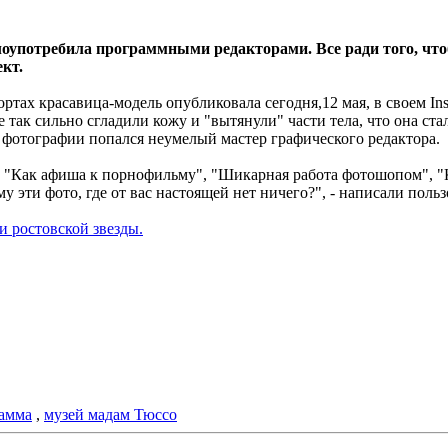
лоупотребила программными редакторами. Все ради того, чт
кт.
ртах красавица-модель опубликовала сегодня,12 мая, в своем In
так сильно сгладили кожу и "вытянули" части тела, что она ста
 фотографии попался неумелый мастер графического редактора.
", "Как афиша к порнофильму", "Шикарная работа фотошопом", "
му эти фото, где от вас настоящей нет ничего?", - написали поль
 ростовской звезды.
амма
,
музей мадам Тюссо