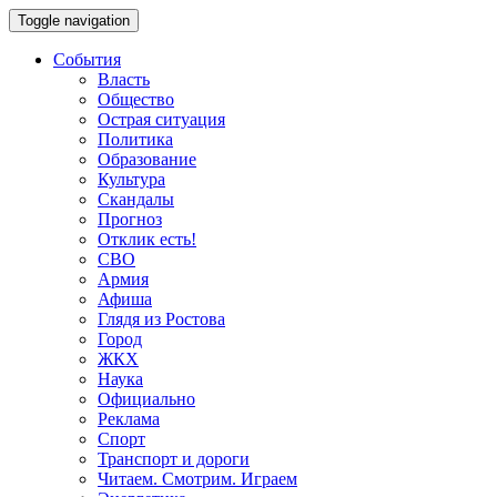
Toggle navigation
События
Власть
Общество
Острая ситуация
Политика
Образование
Культура
Скандалы
Прогноз
Отклик есть!
СВО
Армия
Афиша
Глядя из Ростова
Город
ЖКХ
Наука
Официально
Реклама
Спорт
Транспорт и дороги
Читаем. Смотрим. Играем