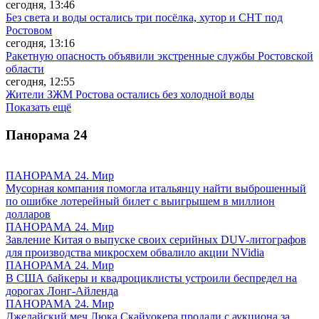
сегодня, 13:46
Без света и воды остались три посёлка, хутор и СНТ под
Ростовом
сегодня, 13:16
Ракетную опасность объявили экстренные службы Ростовской
области
сегодня, 12:55
Жители ЗЖМ Ростова остались без холодной воды
Показать ещё
Панорама
24
ПАНОРАМА 24. Мир
Мусорная компания помогла итальянцу найти выброшенный
по ошибке лотерейный билет с выигрышем в миллион
долларов
ПАНОРАМА 24. Мир
Завление Китая о выпуске своих серийных DUV-литографов
для производства микросхем обвалило акции NVidia
ПАНОРАМА 24. Мир
В США байкеры и квадроциклисты устроили беспредел на
дорогах Лонг-Айленда
ПАНОРАМА 24. Мир
Джедайский меч Люка Скайуокера продали с аукциона за