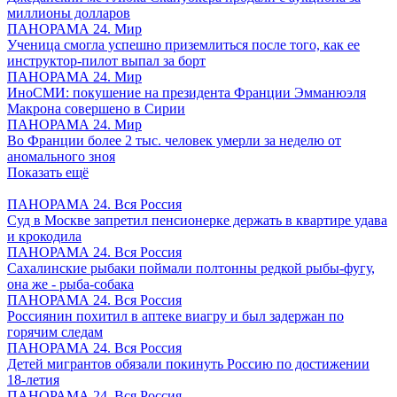
миллионы долларов
ПАНОРАМА 24. Мир
Ученица смогла успешно приземлиться после того, как ее
инструктор-пилот выпал за борт
ПАНОРАМА 24. Мир
ИноСМИ: покушение на президента Франции Эмманюэля
Макрона совершено в Сирии
ПАНОРАМА 24. Мир
Во Франции более 2 тыс. человек умерли за неделю от
аномального зноя
Показать ещё
ПАНОРАМА 24. Вся Россия
Суд в Москве запретил пенсионерке держать в квартире удава
и крокодила
ПАНОРАМА 24. Вся Россия
Сахалинские рыбаки поймали полтонны редкой рыбы-фугу,
она же - рыба-собака
ПАНОРАМА 24. Вся Россия
Россиянин похитил в аптеке виагру и был задержан по
горячим следам
ПАНОРАМА 24. Вся Россия
Детей мигрантов обязали покинуть Россию по достижении
18-летия
ПАНОРАМА 24. Вся Россия