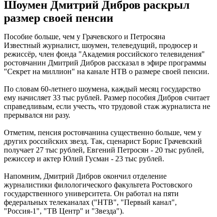
Шоумен Дмитрий Дибров раскрыл
размер своей пенсии
Пособие больше, чем у Грачевского и Петросяна
Известный журналист, шоумен, телеведущий, продюсер и
режиссёр, член фонда "Академия российского телевидения"
ростовчанин Дмитрий Дибров рассказал в эфире программы
"Секрет на миллион" на канале НТВ о размере своей пенсии.
По словам 60-летнего шоумена, каждый месяц государство
ему начисляет 33 тыс рублей. Размер пособия Дибров считает
справедливым, если учесть, что трудовой стаж журналиста не
прерывался ни разу.
Отметим, пенсия ростовчанина существенно больше, чем у
других российских звезд. Так, сценарист Борис Грачевский
получает 27 тыс рублей, Евгений Петросян - 20 тыс рублей,
режиссер и актер Юлий Гусман - 23 тыс рублей.
Напомним, Дмитрий Дибров окончил отделение
журналистики филологического факультета Ростовского
государственного университета. Он работал на пяти
федеральных телеканалах ("НТВ", "Первый канал",
"Россия-1", "ТВ Центр" и "Звезда").