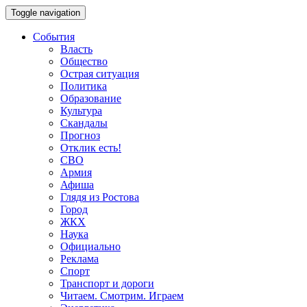
Toggle navigation
События
Власть
Общество
Острая ситуация
Политика
Образование
Культура
Скандалы
Прогноз
Отклик есть!
СВО
Армия
Афиша
Глядя из Ростова
Город
ЖКХ
Наука
Официально
Реклама
Спорт
Транспорт и дороги
Читаем. Смотрим. Играем