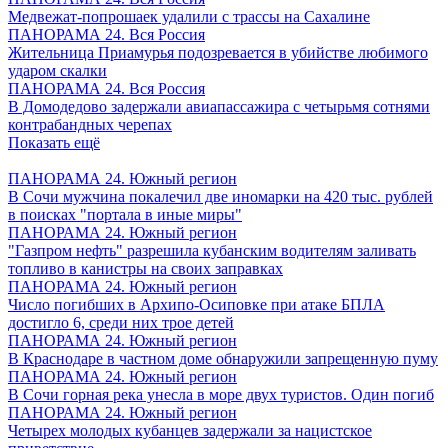
Медвежат-попрошаек удалили с трассы на Сахалине
ПАНОРАМА 24. Вся Россия
Жительница Приамурья подозревается в убийстве любимого
ударом скалки
ПАНОРАМА 24. Вся Россия
В Домодедово задержали авиапассажира с четырьмя сотнями
контрабандных черепах
Показать ещё
ПАНОРАМА 24. Южный регион
В Сочи мужчина покалечил две иномарки на 420 тыс. рублей
в поисках "портала в иные миры"
ПАНОРАМА 24. Южный регион
"Газпром нефть" разрешила кубанским водителям заливать
топливо в канистры на своих заправках
ПАНОРАМА 24. Южный регион
Число погибших в Архипо-Осиповке при атаке БПЛА
достигло 6, среди них трое детей
ПАНОРАМА 24. Южный регион
В Краснодаре в частном доме обнаружили запрещенную пуму
ПАНОРАМА 24. Южный регион
В Сочи горная река унесла в море двух туристов. Один погиб
ПАНОРАМА 24. Южный регион
Четырех молодых кубанцев задержали за нацистское