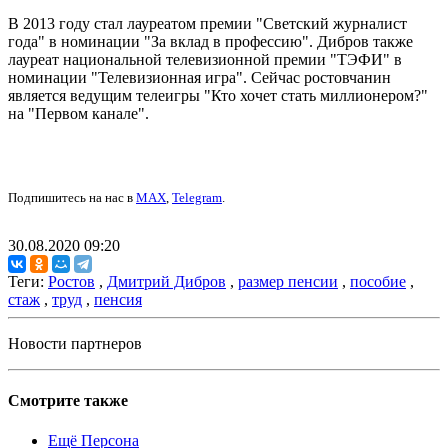
В 2013 году стал лауреатом премии "Светский журналист
года" в номинации "За вклад в профессию". Дибров также
лауреат национальной телевизионной премии "ТЭФИ" в
номинации "Телевизионная игра". Сейчас ростовчанин
является ведущим телеигры "Кто хочет стать миллионером?"
на "Первом канале".
Подпишитесь на нас в
MAX
,
Telegram
.
30.08.2020 09:20
Теги:
Ростов
,
Дмитрий Дибров
,
размер пенсии
,
пособие
,
стаж
,
труд
,
пенсия
Новости партнеров
Смотрите также
Ещё Персона