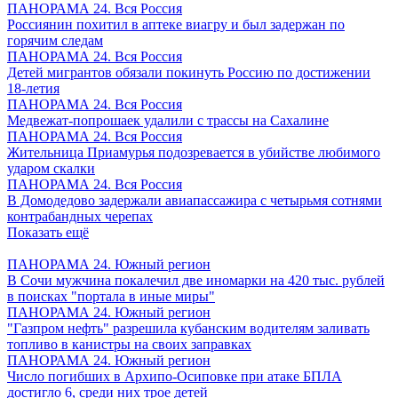
ПАНОРАМА 24. Вся Россия
Россиянин похитил в аптеке виагру и был задержан по
горячим следам
ПАНОРАМА 24. Вся Россия
Детей мигрантов обязали покинуть Россию по достижении
18-летия
ПАНОРАМА 24. Вся Россия
Медвежат-попрошаек удалили с трассы на Сахалине
ПАНОРАМА 24. Вся Россия
Жительница Приамурья подозревается в убийстве любимого
ударом скалки
ПАНОРАМА 24. Вся Россия
В Домодедово задержали авиапассажира с четырьмя сотнями
контрабандных черепах
Показать ещё
ПАНОРАМА 24. Южный регион
В Сочи мужчина покалечил две иномарки на 420 тыс. рублей
в поисках "портала в иные миры"
ПАНОРАМА 24. Южный регион
"Газпром нефть" разрешила кубанским водителям заливать
топливо в канистры на своих заправках
ПАНОРАМА 24. Южный регион
Число погибших в Архипо-Осиповке при атаке БПЛА
достигло 6, среди них трое детей