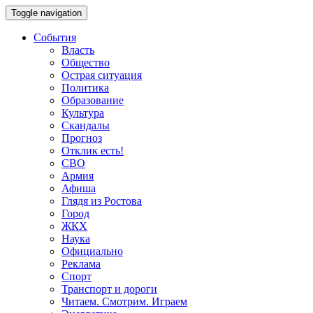
Toggle navigation
События
Власть
Общество
Острая ситуация
Политика
Образование
Культура
Скандалы
Прогноз
Отклик есть!
СВО
Армия
Афиша
Глядя из Ростова
Город
ЖКХ
Наука
Официально
Реклама
Спорт
Транспорт и дороги
Читаем. Смотрим. Играем