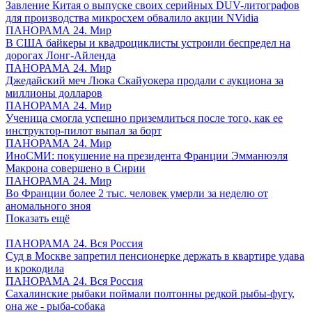
Завление Китая о выпуске своих серийных DUV-литографов
для производства микросхем обвалило акции NVidia
ПАНОРАМА 24. Мир
В США байкеры и квадроциклисты устроили беспредел на
дорогах Лонг-Айленда
ПАНОРАМА 24. Мир
Джедайский меч Люка Скайуокера продали с аукциона за
миллионы долларов
ПАНОРАМА 24. Мир
Ученица смогла успешно приземлиться после того, как ее
инструктор-пилот выпал за борт
ПАНОРАМА 24. Мир
ИноСМИ: покушение на президента Франции Эмманюэля
Макрона совершено в Сирии
ПАНОРАМА 24. Мир
Во Франции более 2 тыс. человек умерли за неделю от
аномального зноя
Показать ещё
ПАНОРАМА 24. Вся Россия
Суд в Москве запретил пенсионерке держать в квартире удава
и крокодила
ПАНОРАМА 24. Вся Россия
Сахалинские рыбаки поймали полтонны редкой рыбы-фугу,
она же - рыба-собака