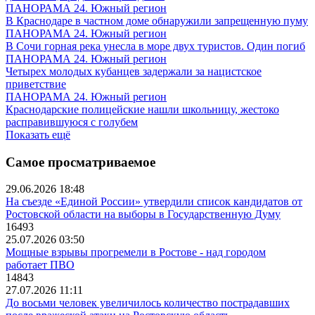
ПАНОРАМА 24. Южный регион
В Краснодаре в частном доме обнаружили запрещенную пуму
ПАНОРАМА 24. Южный регион
В Сочи горная река унесла в море двух туристов. Один погиб
ПАНОРАМА 24. Южный регион
Четырех молодых кубанцев задержали за нацистское
приветствие
ПАНОРАМА 24. Южный регион
Краснодарские полицейские нашли школьницу, жестоко
расправившуюся с голубем
Показать ещё
Самое просматриваемое
29.06.2026 18:48
На съезде «Единой России» утвердили список кандидатов от
Ростовской области на выборы в Государственную Думу
16493
25.07.2026 03:50
Мощные взрывы прогремели в Ростове - над городом
работает ПВО
14843
27.07.2026 11:11
До восьми человек увеличилось количество пострадавших