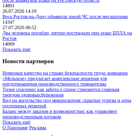
после вражеской атаки на Ростовскую область
14801
26.07.2026 14:19
Весь Ростов-на-Дону объявили зоной ЧС после мегашторма
14347
27.07.2026 06:52
Два человека погибли, пятеро пострадали при атаке БПЛА на
Ростов
14069
Показать ещё
Новости партнеров
Немецкое качество на страже безопасности труда: компания
«Мельхозе» предлагает комплексные решения для
предотвращения производственного травматизма
Тихое спасение: как забота о спине становится главным
трендом здоровьесбережения
Вид на жительство под микроскопом: скрытые угрозы и цена
поспешных решений
Баланс между заказом и возможностью: как управляют
производственным потоком
Показать ещё
О Панораме
Реклама