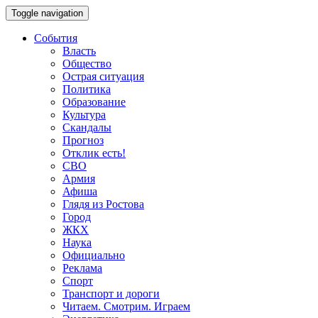
Toggle navigation
События
Власть
Общество
Острая ситуация
Политика
Образование
Культура
Скандалы
Прогноз
Отклик есть!
СВО
Армия
Афиша
Глядя из Ростова
Город
ЖКХ
Наука
Официально
Реклама
Спорт
Транспорт и дороги
Читаем. Смотрим. Играем