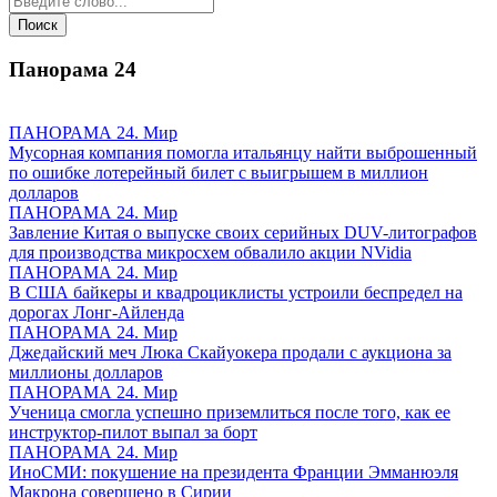
Панорама
24
ПАНОРАМА 24. Мир
Мусорная компания помогла итальянцу найти выброшенный
по ошибке лотерейный билет с выигрышем в миллион
долларов
ПАНОРАМА 24. Мир
Завление Китая о выпуске своих серийных DUV-литографов
для производства микросхем обвалило акции NVidia
ПАНОРАМА 24. Мир
В США байкеры и квадроциклисты устроили беспредел на
дорогах Лонг-Айленда
ПАНОРАМА 24. Мир
Джедайский меч Люка Скайуокера продали с аукциона за
миллионы долларов
ПАНОРАМА 24. Мир
Ученица смогла успешно приземлиться после того, как ее
инструктор-пилот выпал за борт
ПАНОРАМА 24. Мир
ИноСМИ: покушение на президента Франции Эмманюэля
Макрона совершено в Сирии