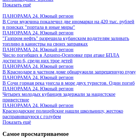
Показать ещё
ПАНОРАМА 24. Южный регион
В Сочи мужчина покалечил две иномарки на 420 тыс. рублей
в поисках "портала в иные миры"
ПАНОРАМА 24. Южный регион
"Газпром нефть" разрешила кубанским водителям заливать
топливо в канистры на своих заправках
ПАНОРАМА 24. Южный регион
Число погибших в Архипо-Осиповке при атаке БПЛА
достигло 6, среди них трое детей
ПАНОРАМА 24. Южный регион
В Краснодаре в частном доме обнаружили запрещенную пуму
ПАНОРАМА 24. Южный регион
В Сочи горная река унесла в море двух туристов. Один погиб
ПАНОРАМА 24. Южный регион
Четырех молодых кубанцев задержали за нацистское
приветствие
ПАНОРАМА 24. Южный регион
Краснодарские полицейские нашли школьницу, жестоко
расправившуюся с голубем
Показать ещё
Самое просматриваемое