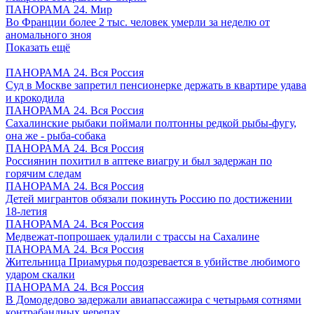
ПАНОРАМА 24. Мир
Во Франции более 2 тыс. человек умерли за неделю от
аномального зноя
Показать ещё
ПАНОРАМА 24. Вся Россия
Суд в Москве запретил пенсионерке держать в квартире удава
и крокодила
ПАНОРАМА 24. Вся Россия
Сахалинские рыбаки поймали полтонны редкой рыбы-фугу,
она же - рыба-собака
ПАНОРАМА 24. Вся Россия
Россиянин похитил в аптеке виагру и был задержан по
горячим следам
ПАНОРАМА 24. Вся Россия
Детей мигрантов обязали покинуть Россию по достижении
18-летия
ПАНОРАМА 24. Вся Россия
Медвежат-попрошаек удалили с трассы на Сахалине
ПАНОРАМА 24. Вся Россия
Жительница Приамурья подозревается в убийстве любимого
ударом скалки
ПАНОРАМА 24. Вся Россия
В Домодедово задержали авиапассажира с четырьмя сотнями
контрабандных черепах