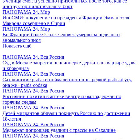
Ученица смогла успешно приземлиться после того, как ее
инструктор-пилот выпал за борт
ПАНОРАМА 24. Мир
ИноСМИ: покушение на президента Франции Эмманюэля
Макрона совершено в Сирии
ПАНОРАМА 24. Мир
Во Франции более 2 тыс. человек умерли за неделю от
аномального зноя
Показать ещё
ПАНОРАМА 24. Вся Россия
Суд в Москве запретил пенсионерке держать в квартире удава
и крокодила
ПАНОРАМА 24. Вся Россия
Сахалинские рыбаки поймали полтонны редкой рыбы-фугу,
она же - рыба-собака
ПАНОРАМА 24. Вся Россия
Россиянин похитил в аптеке виагру и был задержан по
горячим следам
ПАНОРАМА 24. Вся Россия
Детей мигрантов обязали покинуть Россию по достижении
18-летия
ПАНОРАМА 24. Вся Россия
Медвежат-попрошаек удалили с трассы на Сахалине
ПАНОРАМА 24. Вся Россия