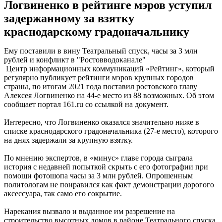
Логвиненко в рейтинге мэров уступил
задержанному за взятку
краснодарскому градоначальнику
Ему поставили в вину Театральный спуск, часы за 3 млн
рублей и конфликт в "Ростовводоканале"
Центр информационных коммуникаций «Рейтинг», который
регулярно публикует рейтинги мэров крупных городов
страны, по итогам 2021 года поставил ростовского главу
Алексея Логвиненко на 44-е место из 88 возможных. Об этом
сообщает портал 161.ru со ссылкой на документ.
Интересно, что Логвиненко оказался значительно ниже в
списке краснодарского градоначальника (27-е место), которого
на днях задержали за крупную взятку.
По мнению экспертов, в «минус» главе города сыграла
история с недавней попыткой скрыть с его фотографии при
помощи фотошопа часы за 3 млн рублей. Опрошенным
политологам не понравился как факт демонстрации дорогого
аксессуара, так само его сокрытие.
Нарекания вызвало и выданное им разрешение на
строительство высотных домов в районе Театрального спуска