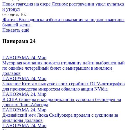
Новая трагедия на озере Лесном: ростовчанин ушел купаться
и утонул
сегодня, 16:11
Житель Волгодонска избежит наказания за поджог квартиры
бывшей жены
Показать ещё
Панорама
24
ПАНОРАМА 24. Мир
Мусорная компания помогла итальянцу найти выброшенный
по ошибке лотерейный билет с выигрышем в миллион
долларов
ПАНОРАМА 24. Мир
Завление Китая о выпуске своих серийных DUV-литографов
для производства микросхем обвалило акции NVidia
ПАНОРАМА 24. Мир
В США байкеры и квадроциклисты устроили беспредел на
дорогах Лонг-Айленда
ПАНОРАМА 24. Мир
Джедайский меч Люка Скайуокера продали с аукциона за
миллионы долларов
ПАНОРАМА 24. Мир