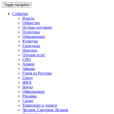
Toggle navigation
События
Власть
Общество
Острая ситуация
Политика
Образование
Культура
Скандалы
Прогноз
Отклик есть!
СВО
Армия
Афиша
Глядя из Ростова
Город
ЖКХ
Наука
Официально
Реклама
Спорт
Транспорт и дороги
Читаем. Смотрим. Играем