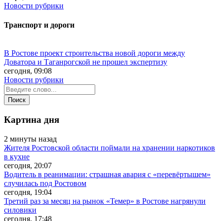
Новости рубрики
Транспорт и дороги
В Ростове проект строительства новой дороги между
Доватора и Таганрогской не прошел экспертизу
сегодня, 09:08
Новости рубрики
Картина дня
2 минуты назад
Жителя Ростовской области поймали на хранении наркотиков
в кухне
сегодня, 20:07
Водитель в реанимации: страшная авария с «перевёртышем»
случилась под Ростовом
сегодня, 19:04
Третий раз за месяц на рынок «Темер» в Ростове нагрянули
силовики
сегодня, 17:48