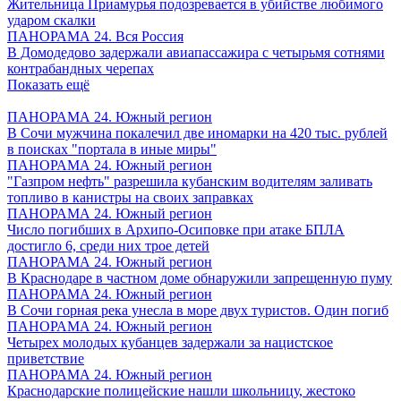
Жительница Приамурья подозревается в убийстве любимого
ударом скалки
ПАНОРАМА 24. Вся Россия
В Домодедово задержали авиапассажира с четырьмя сотнями
контрабандных черепах
Показать ещё
ПАНОРАМА 24. Южный регион
В Сочи мужчина покалечил две иномарки на 420 тыс. рублей
в поисках "портала в иные миры"
ПАНОРАМА 24. Южный регион
"Газпром нефть" разрешила кубанским водителям заливать
топливо в канистры на своих заправках
ПАНОРАМА 24. Южный регион
Число погибших в Архипо-Осиповке при атаке БПЛА
достигло 6, среди них трое детей
ПАНОРАМА 24. Южный регион
В Краснодаре в частном доме обнаружили запрещенную пуму
ПАНОРАМА 24. Южный регион
В Сочи горная река унесла в море двух туристов. Один погиб
ПАНОРАМА 24. Южный регион
Четырех молодых кубанцев задержали за нацистское
приветствие
ПАНОРАМА 24. Южный регион
Краснодарские полицейские нашли школьницу, жестоко