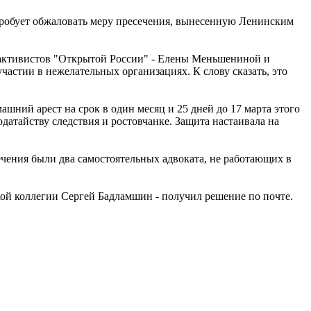
опробует обжаловать меру пресечения, вынесенную Ленинским
х активистов "Открытой России" - Елены Меньшениной и
астии в нежелательных организациях. К слову сказать, это
ашний арест на срок в один месяц и 25 дней до 17 марта этого
атайству следствия и ростовчанке. Защита настаивала на
чения были два самостоятельных адвоката, не работающих в
ской коллегии Сергей Бадламшин - получил решение по почте.