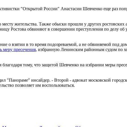
а активистки "Открытой России" Анастасии Шевченко еще раз п
по месту жительства. Также обыски прошли у других ростовски
ицу Ростова обвиняют в совершении преступления по делу об уч
ие о взятии в то время подозреваемой, а не обвиняемой под дом
ть меру пресечения
, избранную Ленинским районным судом по ход
благодаря тому, что защитой Шевченко на избрании меры пресе
бщил "Панораме" инсайдер. - Второй - адвокат московской город
ельство позволяет им воспользоваться.