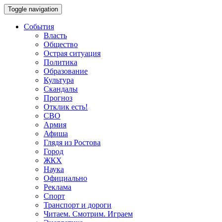
Toggle navigation
События
Власть
Общество
Острая ситуация
Политика
Образование
Культура
Скандалы
Прогноз
Отклик есть!
СВО
Армия
Афиша
Глядя из Ростова
Город
ЖКХ
Наука
Официально
Реклама
Спорт
Транспорт и дороги
Читаем. Смотрим. Играем