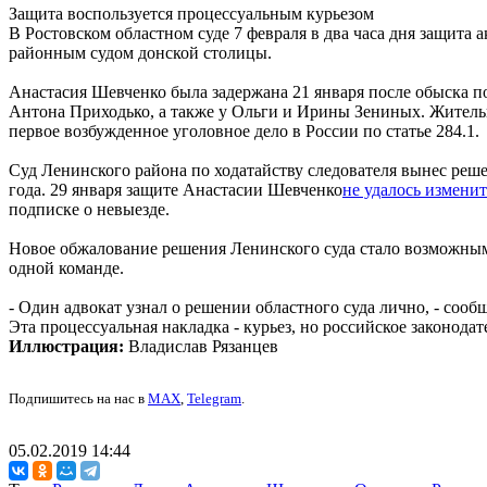
Защита воспользуется процессуальным курьезом
В Ростовском областном суде 7 февраля в два часа дня защит
районным судом донской столицы.
Анастасия Шевченко была задержана 21 января после обыска 
Антона Приходько, а также у Ольги и Ирины Зениных. Жительн
первое возбужденное уголовное дело в России по статье 284.1.
Суд Ленинского района по ходатайству следователя вынес решен
года. 29 января защите Анастасии Шевченко
не удалось измени
подписке о невыезде.
Новое обжалование решения Ленинского суда стало возможным 
одной команде.
- Один адвокат узнал о решении областного суда лично, - соо
Эта процессуальная накладка - курьез, но российское законодат
Иллюстрация:
Владислав Рязанцев
Подпишитесь на нас в
MAX
,
Telegram
.
05.02.2019 14:44