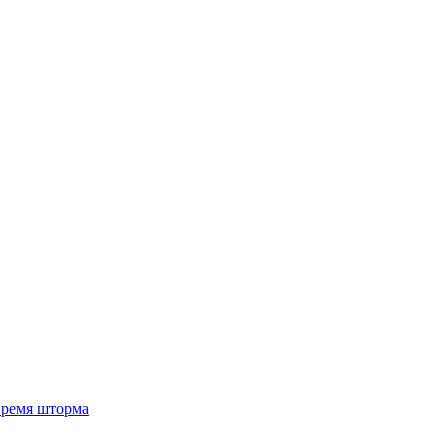
 время шторма